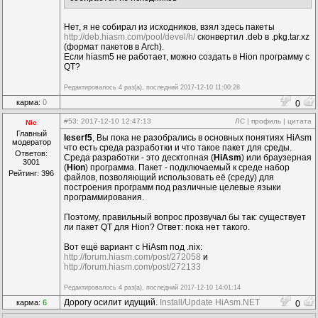
Нет, я не собирал из исходников, взял здесь пакеты
http://deb.hiasm.com/pool/devel/h/
сконвертил .deb в .pkg.tar.xz
(формат пакетов в Arch).
Если hiasm5 не работает, можно создать в Hion программу c
QT?
Редактировалось 4 раз(а), последний 2017-12-10 11:00:28
карма:
0
0
#53
: 2017-12-10 12:47:13
ЛС
|
профиль
|
цитата
Nic
Главный
leserf5
, Вы пока не разобрались в основных понятиях HiAsm
модератор
что есть среда разработки и что такое пакет для среды.
Ответов:
Среда разработки - это десктопная (
HiAsm
) или браузерная
3001
(
Hion
) программа. Пакет - подключаемый к среде набор
Рейтинг: 396
файлов, позволяющий использовать её (среду) для
построения программ под различные целевые языки
программирования.
Поэтому, правильный вопрос прозвучал бы так: существует
ли пакет QT для Hion? Ответ: пока нет такого.
Вот ещё вариант с HiAsm под .nix:
http://forum.hiasm.com/post/272058
и
http://forum.hiasm.com/post/272133
Редактировалось 4 раз(а), последний 2017-12-10 14:01:14
Дорогу осилит идущий.
Install/Update HiAsm.NET
карма:
6
0