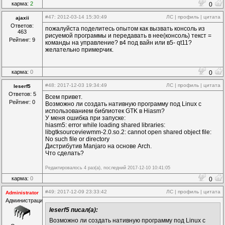
карма:
2
0
#47
: 2012-03-14 15:30:49
ЛС
|
профиль
|
цитата
ajaxii
Ответов:
пожалуйста поделитесь опытом как вызвать консоль из
463
рисуемой программы и передавать в нее(консоль) текст =
Рейтинг: 9
команды на управление? в4 под вайн или в5- qt11?
желательно примерчик.
карма:
0
0
#48
: 2017-12-03 19:34:49
ЛС
|
профиль
|
цитата
leserf5
Ответов: 5
Всем привет.
Рейтинг: 0
Возможно ли создать нативную программу под Linux с
использованием библиотек GTK в Hiasm?
У меня ошибка при запуске:
hiasm5: error while loading shared libraries:
libgtksourceviewmm-2.0.so.2: cannot open shared object file:
No such file or directory
Дистрибутив Manjaro на основе Arch.
Что сделать?
Редактировалось 4 раз(а), последний 2017-12-10 10:41:05
карма:
0
0
#49
: 2017-12-09 23:33:42
ЛС
|
профиль
|
цитата
Administrator
Администрация
leserf5 писал(а):
Возможно ли создать нативную программу под Linux с