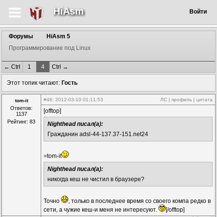
HiAsm
Войти
Форумы
HiAsm 5
Программирование под Linux
← Ctrl
1
4
Ctrl →
Этот топик читают:
Гость
#46
: 2012-03-10 01:11:53
ЛС
|
профиль
|
цитата
tom-it
Ответов:
[offtop]
1137
Рейтинг: 83
Nighthead писал(а):
Гражданин adsl-44-137.37-151.net24
=tom-it
Nighthead писал(а):
никогда кеш не чистил в браузере?
Точно
, только в последнее время со своего компа редко в
сети, а чужие кеш-и меня не интересуют.
[/offtop]