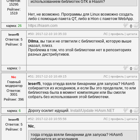
Ответов:
использованием библиотек GTK в Hiasm?
15295
Рейтинг:
1519
Нет, не возможно. Программы для Linux возможно создать
либо с помощью пакета QT, либо в Hion с пакетом WebApp.
https://hiasm.com
карма:
26
0
#50
: 2017-12-10 10:35:33
ЛС
|
профиль
|
цитата
leserf5
Ответов: 5
Dilma
, вы так и не ответили с библиотекой, которую выше
Рейтинг: 0
указал, плизз.
Проблема в том, что этой библиотеки нет в репозиториях
разных дистрибутивов.
карма:
0
0
#51
: 2017-12-10 10:49:15
ЛС
|
профиль
|
цитата
Nic
Главный
leserf5
, тогда откуда взяли бинарники для запуска? HiAsm5
модератор
собирается из исходников, и если Вы это проделали, то или
Ответов:
библиотека была в момент компиляции или Вы смогли
3001
собрать без использования этой библиотеки.
Рейтинг: 396
Дорогу осилит идущий.
Install/Update HiAsm.NET
карма:
6
0
#52
: 2017-12-10 10:55:56
ЛС
|
профиль
|
цитата
leserf5
Ответов: 5
Nic
,
Рейтинг: 0
тогда откуда взяли бинарники для запуска? HiAsm5
собирается из исходников