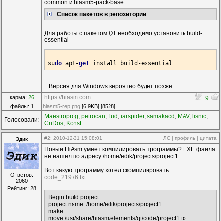
common и hiasm5-pack-base
Список пакетов в репозитории
Для работы с пакетом QT необходимо установить build-
essential
su
do
 apt-
get
Версия для Windows вероятно будет позже
https://hiasm.com
карма:
26
9
файлы: 1
hiasm5-rep.png
[6.9KB] [8528]
Maestroprog
,
petrocan
,
flud
,
iarspider
,
sаmakacd
,
MAV
,
lisnic
,
Голосовали:
CriDos
,
Konst
#2
: 2010-12-31 15:08:01
ЛС
|
профиль
|
цитата
Эдик
Новый HiAsm умеет компилировать программы? EXE файла
не нашёл по адресу /home/edik/projects/project1.
Вот какую программу хотел скомпилировать.
Ответов:
code_21976.txt
2060
Рейтинг: 28
Begin build project
project name: /home/edik/projects/project1
make
move /usr/share/hiasm/elements/qt/code/project1 to