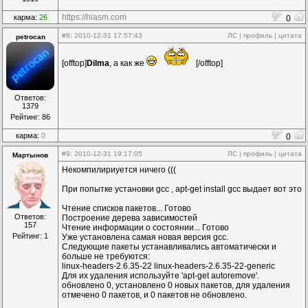
https://hiasm.com
карма:
26
0
#8
: 2010-12-31 17:57:43
ЛС
|
профиль
|
цитата
petrocan
[offtop]
Dilma
, а как же
[/offtop]
Ответов:
1379
Рейтинг: 86
карма:
0
0
#9
: 2010-12-31 19:17:05
ЛС
|
профиль
|
цитата
Мартынов
Некомпилириуется ничего (((
При попытке установки gcc , apt-get install gcc выдает вот это
Чтение списков пакетов... Готово
Ответов:
Построение дерева зависимостей
157
Чтение информации о состоянии... Готово
Рейтинг: 1
Уже установлена самая новая версия gcc.
Следующие пакеты устанавливались автоматически и
больше не требуются:
linux-headers-2.6.35-22 linux-headers-2.6.35-22-generic
Для их удаления используйте 'apt-get autoremove'.
обновлено 0, установлено 0 новых пакетов, для удаления
отмечено 0 пакетов, и 0 пакетов не обновлено.