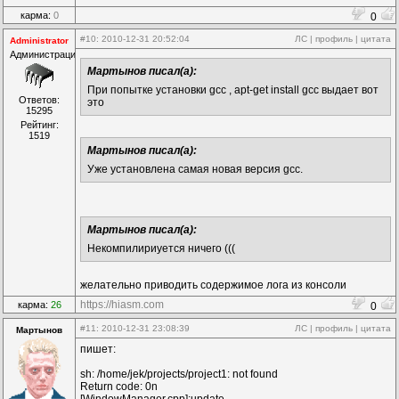
карма:
0
0
#10
: 2010-12-31 20:52:04
ЛС
|
профиль
|
цитата
Administrator
Администрация
Мартынов писал(а):
При попытке установки gcc , apt-get install gcc выдает вот
Ответов:
это
15295
Рейтинг:
1519
Мартынов писал(а):
Уже установлена самая новая версия gcc.
Мартынов писал(а):
Некомпилириуется ничего (((
желательно приводить содержимое лога из консоли
https://hiasm.com
карма:
26
0
#11
: 2010-12-31 23:08:39
ЛС
|
профиль
|
цитата
Мартынов
пишет:
sh: /home/jek/projects/project1: not found
Return code: 0n