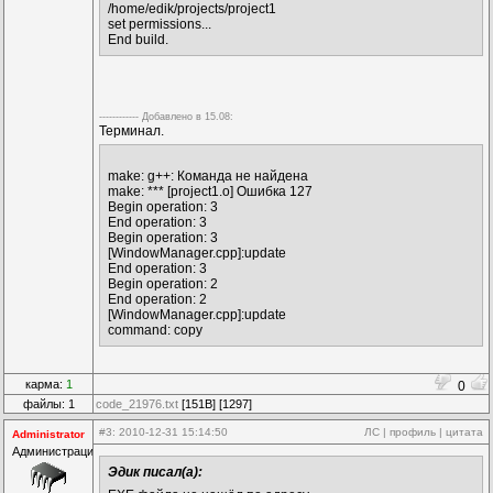
/home/edik/projects/project1
set permissions...
End build.
------------ Дoбавленo в 15.08:
Терминал.
make: g++: Команда не найдена
make: *** [project1.o] Ошибка 127
Begin operation: 3
End operation: 3
Begin operation: 3
[WindowManager.cpp]:update
End operation: 3
Begin operation: 2
End operation: 2
[WindowManager.cpp]:update
command: copy
карма:
1
0
файлы: 1
code_21976.txt
[151B] [1297]
#3
: 2010-12-31 15:14:50
ЛС
|
профиль
|
цитата
Administrator
Администрация
Эдик писал(а):