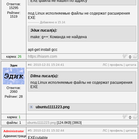
EXE файла не нашёл по адресу
Ответов:
15295
Рейтинг:
под Linux исполняемые файлы не содержат расширения
1519
EXE
------------ Дoбавленo в 15.14:
Эдик писал(а):
make: g++: Команда не найдена
apt-get install gcc
https://hiasm.com
карма:
26
0
#4
: 2010-12-31 15:24:41
ЛС
|
профиль
|
цитата
Эдик
Dilma писал(а):
под Linux исполняемые файлы не содержат расширения
EXE
Ответов:
2060
Рейтинг: 28
ubuntu1111223.png
карма:
1
0
файлы: 1
ubuntu1111223.png
[124.8KB] [3863]
#5
: 2010-12-31 15:32:44
ЛС
|
профиль
|
цитата
Administrator
Администрация
EXEcutable