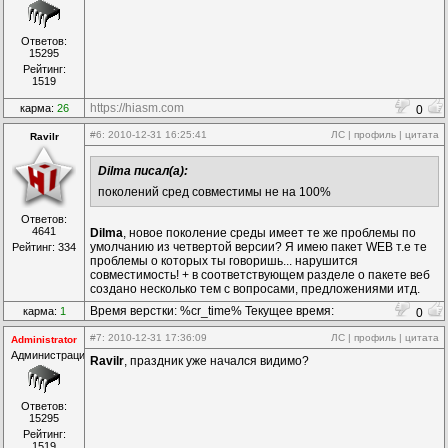
Ответов:
15295
Рейтинг:
1519
https://hiasm.com
карма:
26
0
#6
: 2010-12-31 16:25:41
ЛС
|
профиль
|
цитата
Ravilr
Dilma писал(а):
поколений сред совместимы не на 100%
Ответов:
4641
Dilma
, новое поколение среды имеет те же проблемы по
умолчанию из четвертой версии? Я имею пакет WEB т.е те
Рейтинг: 334
проблемы о которых ты говоришь... нарушится
совместимость! + в соответствующем разделе о пакете веб
создано несколько тем с вопросами, предложениями итд.
Время верстки: %cr_time% Текущее время:
карма:
1
0
%time%
#7
: 2010-12-31 17:36:09
ЛС
|
профиль
|
цитата
Administrator
Администрация
Ravilr
, праздник уже начался видимо?
Ответов:
15295
Рейтинг:
1519