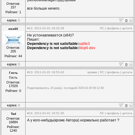
[WindowManager.cpp]:update
Ответов:
157
все больше ничего.
Рейтинг: 1
карма:
0
0
#12
: 2011-01-01 18:32:39
ЛС
|
профиль
|
цитата
wss60
Не устонавливается (x64)?
Пишет:
Dependency is not satisfiable:
sqlite3
Dependency is not satisfiable:
libqt4-dev
Ответов:
205
Рейтинг: 44
карма:
0
0
#13
: 2011-01-01 18:53:43
правка
|
ЛС
|
профиль
|
цитата
Гость
Гость
Ответов:
17029
Редактировалось 20 раз(а), последний 2025-02-28 09:12:49
Рейтинг: 0
карма:
0
0
#14
: 2011-01-01 19:51:30
ЛС
|
профиль
|
цитата
Tad
Ответов:
А у кого-нибудь(кроме Автора) нормально работает ?
16884
Рейтинг:
1240