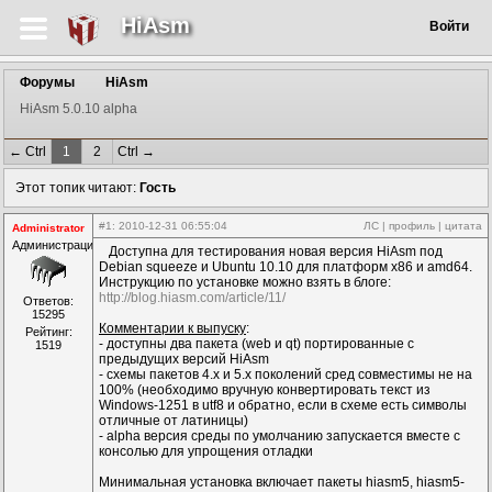
HiAsm
Войти
Форумы
HiAsm
HiAsm 5.0.10 alpha
← Ctrl
1
2
Ctrl →
Этот топик читают:
Гость
#1
: 2010-12-31 06:55:04
ЛС
|
профиль
|
цитата
Administrator
Администрация
Доступна для тестирования новая версия HiAsm под
Debian squeeze и Ubuntu 10.10 для платформ x86 и amd64.
Инструкцию по установке можно взять в блоге:
http://blog.hiasm.com/article/11/
Ответов:
15295
Комментарии к выпуску
:
Рейтинг:
- доступны два пакета (web и qt) портированные с
1519
предыдущих версий HiAsm
- схемы пакетов 4.x и 5.x поколений сред совместимы не на
100% (необходимо вручную конвертировать текст из
Windows-1251 в utf8 и обратно, если в схеме есть символы
отличные от латиницы)
- alpha версия среды по умолчанию запускается вместе с
консолью для упрощения отладки
Минимальная установка включает пакеты hiasm5, hiasm5-