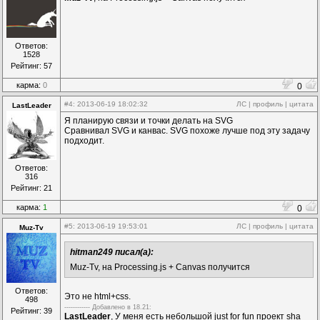
Ответов:
1528
Рейтинг: 57
карма:
0
0
#4
: 2013-06-19 18:02:32
ЛС
|
профиль
|
цитата
LastLeader
Я планирую связи и точки делать на SVG
Сравнивал SVG и канвас. SVG похоже лучше под эту задачу
подходит.
Ответов:
316
Рейтинг: 21
карма:
1
0
#5
: 2013-06-19 19:53:01
ЛС
|
профиль
|
цитата
Muz-Tv
hitman249 писал(а):
Muz-Tv, на Processing.js + Canvas получится
Ответов:
Это не html+css.
498
------------ Дoбавленo в 18.21:
Рейтинг: 39
LastLeader
, У меня есть небольшой just for fun проект sha