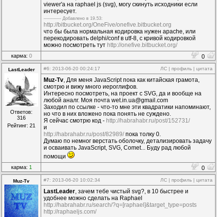
viewer'a на raphael js (svg), могу скинуть исходники если
интересует.
------------ Дoбавленo в 19.53:
http://bitbucket.org/OneFive/onefive.bitbucket.org
что бы была нормальная кодировка нужен apache, или
перекодировать delphi/conf в utf-8, с кривой кодировкой
можно посмотреть тут
http://onefive.bitbucket.org/
карма:
0
0
#6
: 2013-06-20 00:24:17
ЛС
|
профиль
|
цитата
LastLeader
Muz-Tv
, Для меня JavaScript пока как китайская грамота,
смотрю и вижу много иероглифов.
Интересно посмотреть, на проект с SVG, да и вообще на
любой аналг. Моя почта wet.in.ua@gmail.com
Заходил по ссылке - что-то мне эти квадратики напоминают,
Ответов:
но что в них вложено пока понять не суждено.
316
Я сейчас смотрю код -
http://habrahabr.ru/post/152731/
Рейтинг: 21
и
http://habrahabr.ru/post/82989/
пока толку 0.
Думаю по немног верстать оболочку, детализировать задачу
и осваивать JavaScript, SVG, Comet... Буду рад любой
помощи
карма:
1
0
#7
: 2013-06-20 10:02:34
ЛС
|
профиль
|
цитата
Muz-Tv
LastLeader
, зачем тебе чистый svg?, в 10 быстрее и
удобнее можно сделать на Raphael
http://habrahabr.ru/search/?q=[raphael]&target_type=posts
http://raphaeljs.com/