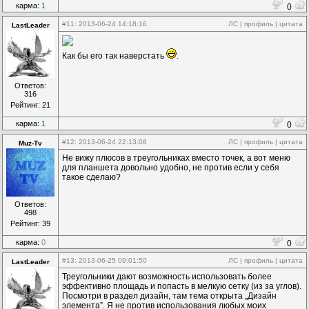
карма:
1
0
#11
: 2013-06-24 14:18:16
ЛС
|
профиль
|
цитата
LastLeader
Как бы его так наверстать
.
Ответов:
316
Рейтинг: 21
карма:
1
0
#12
: 2013-06-24 22:13:08
ЛС
|
профиль
|
цитата
Muz-Tv
Не вижу плюсов в треугольниках вместо точек, а вот меню
для планшета довольно удобно, не против если у себя
такое сделаю?
Ответов:
498
Рейтинг: 39
карма:
0
0
#13
: 2013-06-25 09:01:50
ЛС
|
профиль
|
цитата
LastLeader
Треугольники дают возможность использовать более
эффективно площадь и попасть в мелкую сетку (из за углов).
Посмотри в раздел дизайн, там тема открыта „Дизайн
элемента”. Я не против использования любых моих