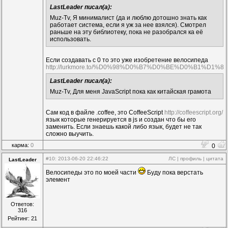
LastLeader писал(а):
Muz-Tv, Я минималист (да и люблю дотошно знать как
работает система, если я уж за нее взялся). Смотрел
раньше на эту библиотеку, пока не разобрался ка её
использовать.
Если создавать с 0 то это уже изобретение велосипеда
http://lurkmore.to/%D0%98%D0%B7%D0%BE%D0%B1
LastLeader писал(а):
Muz-Tv, Для меня JavaScript пока как китайская грамота
Сам код в файле .coffee, это CoffeeScript
http://coffeescript.org/
язык которые генерируется в js и создан что бы его
заменить. Если знаешь какой либо язык, будет не так
сложно выучить.
карма:
0
0
#10
: 2013-06-20 22:46:22
ЛС
|
профиль
|
цитата
LastLeader
Велосипеды это по моей части
Буду пока верстать
элемент
Ответов:
316
Рейтинг: 21