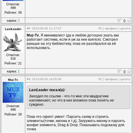
Ответов:
498
Рейтинг: 39
карма:
0
0
#8
: 2013-06-20 11:17:07
ЛС
|
профиль
|
цитата
LastLeader
Muz-Tv
, Я минималист (да и люблю дотошно знать как
работает система, если я уж за нее взялся). Смотрел
раньше на эту библиотеку, пока не разобрался ка её
использовать.
Ответов:
316
Рейтинг: 21
карма:
1
0
#9
: 2013-06-20 14:05:56
ЛС
|
профиль
|
цитата
Muz-Tv
LastLeader писал(а):
Заходил по ссылке - что-то мне эти квадратики
напоминают, но что в них вложено пока понять не
суждено.
Ответов:
498
Рейтинг: 39
Пока что скрипт умеет: Парсить схему и строить
элементы(точки, иконка и т.д), Загружать иконку и парсить
конфиг элемента, Drag & Drop, Показывать подсказку для
точек.