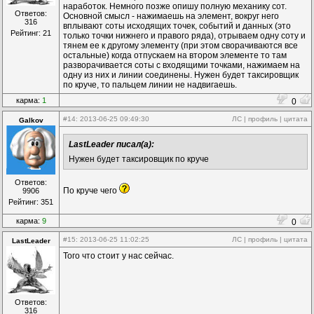
наработок. Немного позже опишу полную механику сот.
Ответов:
Основной смысл - нажимаешь на элемент, вокруг него
316
вплывают соты исходящих точек, событий и данных (это
Рейтинг: 21
только точки нижнего и правого ряда), отрываем одну соту и
тянем ее к другому элементу (при этом сворачиваются все
остальные) когда отпускаем на втором элементе то там
разворачивается соты с входящими точками, нажимаем на
одну из них и линии соединены. Нужен будет таксировщик
по круче, то пальцем линии не надвигаешь.
карма:
1
0
#14
: 2013-06-25 09:49:30
ЛС
|
профиль
|
цитата
Galkov
LastLeader писал(а):
Нужен будет таксировщик по круче
Ответов:
По круче чего
9906
Рейтинг: 351
карма:
9
0
#15
: 2013-06-25 11:02:25
ЛС
|
профиль
|
цитата
LastLeader
Того что стоит у нас сейчас.
Ответов:
316