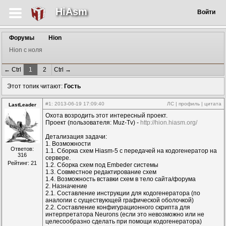
HiAsm
Войти
Форумы
Hion
Hion c ноля
← Ctrl
1
2
Ctrl →
Этот топик читают:
Гость
#1
: 2013-06-19 17:09:40
ЛС
|
профиль
|
цитата
LastLeader
Охота возродить этот интересный проект.
Проект (пользователя: Muz-Tv) -
http://hion.hiasm.org/
Детализация задачи:
1. Возможности
Ответов:
1.1. Сборка схем Hiasm-5 с передачей на кодогенератор на
316
сервере.
Рейтинг: 21
1.2. Сборка схем под Embeder системы
1.3. Совместное редактирование схем
1.4. Возможность вставки схем в тело сайта/форума
2. Назначение
2.1. Составление инструкции для кодогенератора (по
аналогии с существующей графической оболочкой)
2.2. Составление конфигурационного скрипта для
интерпретатора Neurons (если это невозможно или не
целесообразно сделать при помощи кодогенератора)