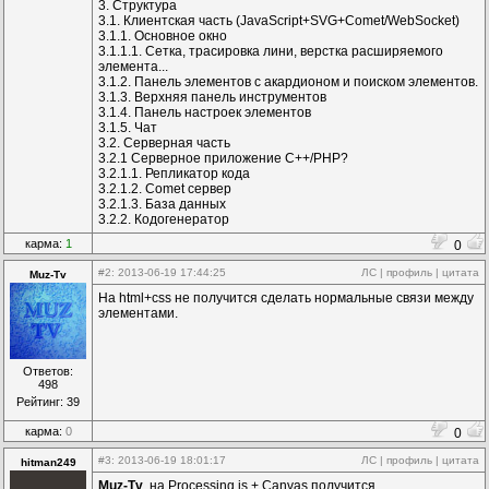
3. Структура
3.1. Клиентская часть (JavaScript+SVG+Comet/ WebSocket)
3.1.1. Основное окно
3.1.1.1. Сетка, трасировка лини, верстка расширяемого
элемента...
3.1.2. Панель элементов с акардионом и поиском элементов.
3.1.3. Верхняя панель инструментов
3.1.4. Панель настроек элементов
3.1.5. Чат
3.2. Серверная часть
3.2.1 Серверное приложение C++/PHP?
3.2.1.1. Репликатор кода
3.2.1.2. Comet сервер
3.2.1.3. База данных
3.2.2. Кодогенератор
карма:
1
0
#2
: 2013-06-19 17:44:25
ЛС
|
профиль
|
цитата
Muz-Tv
На html+css не получится сделать нормальные связи между
элементами.
Ответов:
498
Рейтинг: 39
карма:
0
0
#3
: 2013-06-19 18:01:17
ЛС
|
профиль
|
цитата
hitman249
Muz-Tv
, на Processing.js + Canvas получится