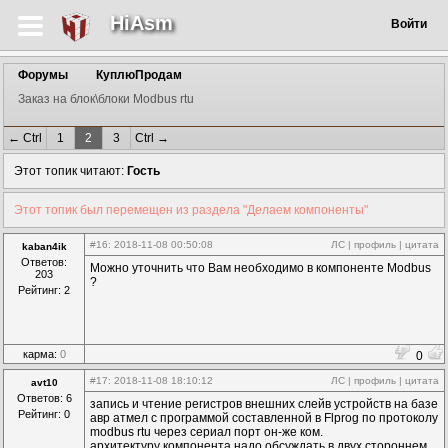
HiAsm
Войти
Форумы
КуплюПродам
Заказ на блок\блоки Modbus rtu
← Ctrl
1
2
3
Ctrl →
Этот топик читают:
Гость
Этот топик был перемещен из раздела "Делаем компоненты"
#16
: 2018-11-08 00:50:08
ЛС
|
профиль
|
цитата
kaban4ik
Ответов:
Можно уточнить что Вам необходимо в компоненте Modbus
203
?
Рейтинг: 2
карма:
0
0
#17
: 2018-11-08 18:10:12
ЛС
|
профиль
|
цитата
avt10
Ответов: 6
запись и чтение регистров внешних слейв устройств на базе
Рейтинг: 0
авр атмел с программой составленной в Flprog по протоколу
modbus rtu через сериал порт он-же ком.
архитектуру компонента надо обсуждать в двух стороннем