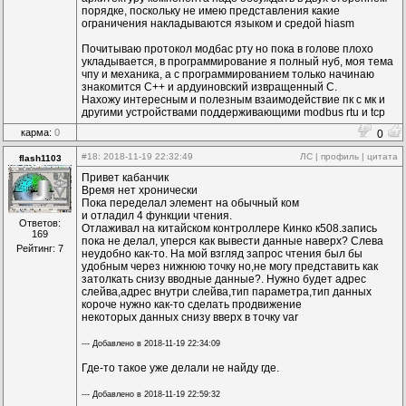
порядке, поскольку не имею представления какие
ограничения накладываются языком и средой hiasm
Почитываю протокол модбас рту но пока в голове плохо
укладывается, в программирование я полный нуб, моя тема
чпу и механика, а с программированием только начинаю
знакомится С++ и ардуиновский извращенный С.
Нахожу интересным и полезным взаимодействие пк с мк и
другими устройствами поддерживающими modbus rtu и tcp
карма:
0
0
#18
: 2018-11-19 22:32:49
ЛС
|
профиль
|
цитата
flash1103
Привет кабанчик
Время нет хронически
Пока переделал элемент на обычный ком
и отладил 4 функции чтения.
Ответов:
Отлаживал на китайском контроллере Кинко к508.запись
169
пока не делал, уперся как вывести данные наверх? Слева
Рейтинг: 7
неудобно как-то. На мой взгляд запрос чтения был бы
удобным через нижнюю точку но,не могу представить как
затолкать снизу вводные данные?. Нужно будет адрес
слейва,адрес внутри слейва,тип параметра,тип данных
короче нужно как-то сделать продвижение
некоторых данных снизу вверх в точку var
--- Добавлено в 2018-11-19 22:34:09
Где-то такое уже делали не найду где.
--- Добавлено в 2018-11-19 22:59:32