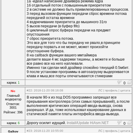
1а -идеал написание драйвера режима ядра
1б отдельный поток с повышенным приоритетом
2 в системе не должно быть привилегированных процессов.
3 перед вызовом функции передачи сброс времени потока
передачей остатка времени
4 вздрючивание приоритета до мышиного 31го
5 вызов передачи (в буфер fifo)
6 цикличный опрос буфера передачи на предмет
опустошения
7 сброс приоритета потока.
Это все для того что бы передачу не рвало,в принципе
передачу порвать и не может, может произойти
опустошение буфера.
8 на callback функции вашего ммтаймера
делаете ваши 4 мс задержки тишины, а можете и больше
все равно все на него наплевали.
Именно так сделан мой драйвер спокойно тянущий 0.5мбит.
9 после установки программы в автозагрузку выдергивается
клава и мыш,все порты опечатываются стикерами
карма:
1
0
#22
: 2018-11-20 08:16:08
ЛС
|
профиль
|
цитата
Nic
Главный
В начале 90-х из под DOS программно запрещал все
модератор
прерывания контроллера (этих самых прерываний), а после
Ответов:
выполнения критических операций ввода-вывода, снова
3001
разрешал. И да, тоже использовал кэширование данных в
Рейтинг: 396
статической памяти платы интерфейса ввода-вывода.
Дорогу осилит идущий.
Install/Update HiAsm.NET
карма:
6
0
#23
: 2018-11-20 10:55:00
ЛС
|
профиль
|
цитата
Galkov