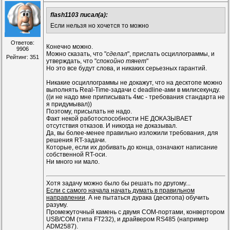
flash1103 писал(а):
Если нельзя но хочется то можно
Ответов:
Конечно можно.
9906
Можно сказать, что "
сделал
", прислать осциллограммы, и
Рейтинг: 351
утверждать, что "
спокойно тянет
"
Но это все будут слова, и никаких серьезных гарантий.
Никакие осциллограммы не докажут, что на десктопе можно
выполнять Real-Time-задачи с deadline-ами в милисекунду.
((и не надо мне приписывать 4мс - требования стандарта не
я придумывал))
Поэтому, присылать не надо.
Факт некой работоспособности НЕ ДОКАЗЫВАЕТ
отсутствия отказов. И никогда не доказывал.
Да, вы более-менее правильно изложили требования, для
решения RT-задачи.
Которые, если их добивать до конца, означают написание
собственной RT-оси.
Ни много ни мало.
Хотя задачу можно было бы решать по другому...
Если с самого начала начать думать в правильном
направлении
. А не пытаться дурака (десктопа) обучить
разуму.
Промежуточный камень с двумя COM-портами, конвертором
USB/COM (типа FT232), и драйвером RS485 (например
ADM2587).