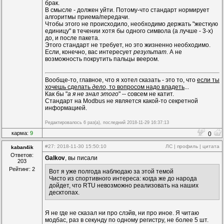
брак.
В смысле - должен уйти. Потому-что стандарт нормирует
алгоритмы приема/передачи.
Чтобы этого не происходило, необходимо держать "жесткую
единицу" в течении хотя бы одного символа (а лучше - 3-х)
до, и после пакета.
Этого стандарт не требует, но это жизненно необходимо.
Если, конечно, вас интересует
результат
. А не
возможность покрутить пальцы веером.
Вообще-то, главное, что я хотел сказать - это то, что
если ты
хочешь сделать
дело
, то вопросом надо владеть
...
Как бы "
а я не знал этого
" -- совсем не катит.
Стандарт на Modbus не является какой-то секретной
информацией.
Редактировалось 6 раз(а), последний 2018-11-29 16:37:13
карма:
9
0
#27
: 2018-11-30 15:50:10
ЛС
|
профиль
|
цитата
kaban4ik
Ответов:
Galkov
, вы писали
203
Рейтинг: 2
Вот я уже полгода наблюдаю за этой темой
Чисто из спортивного интереса: когда же до народа
дойдет, что RTU невозможно реализовать на наших
десктопах.
Я не где не сказал ни про слэйв, ни про иное. Я читаю
модбас, раз в секунду по одному регистру, не более 5 шт.