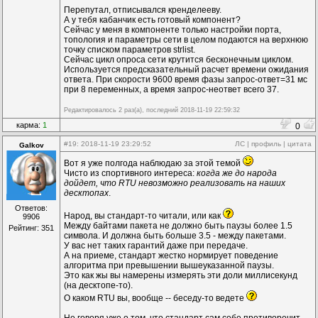
Перепутал, отписывался кренделееву.
А у тебя кабанчик есть готовый компонент?
Сейчас у меня в компоненте только настройки порта,
топология и параметры сети в целом подаются на верхнюю
точку списком параметров strlist.
Сейчас цикл опроса сети крутится бесконечным циклом.
Используется предсказательный расчет времени ожидания
ответа. При скорости 9600 время фазы запрос-ответ=31 мс
при 8 переменных, а время запрос-неответ всего 37.
Редактировалось 2 раз(а), последний 2018-11-19 22:59:32
карма:
1
0
#19
: 2018-11-19 23:29:52
ЛС
|
профиль
|
цитата
Galkov
Вот я уже полгода наблюдаю за этой темой
Чисто из спортивного интереса:
когда же до народа
дойдет, что RTU невозможно реализовать на наших
десктопах
.
Ответов:
Народ, вы стандарт-то читали, или как
9906
Между байтами пакета не должно быть паузы более 1.5
Рейтинг: 351
символа. И должна быть больше 3.5 - между пакетами.
У вас нет таких гарантий даже при передаче.
А на приеме, стандарт жестко нормирует поведение
алгоритма при превышении вышеуказанной паузы.
Это как жы вы намерены измерять эти доли миллисекунд
(на десктопе-то).
О каком RTU вы, вообще -- беседу-то ведете