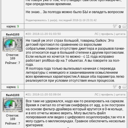
Не говоря уже о том, что стандарт сам себе противоречит,
при определении времянки.
Не знаю... За полгода можно было БЫ и овладеть вопросом
Редактировалось 1 раз(а), последний 2018-11-19 23:31:42
карма:
9
0
#20
: 2018-11-20 01:03:50
ЛС
|
профиль
|
цитата
flash1103
Не такой уж этот страх большой, товарищ Galkov. Это
детский протокол по сравнению со взрослыми
собратьями,главное отсутствие джиттера и разрывов пачки-
это относится еще в большей степени к другим протоколам.
Ответов:
Если нельзя но хочется то можно - с 11 года исправно
169
работает profibus-dp на 7 обьектах. А вы говорите за пол-
Рейтинг: 7
года.
Я полтора года только вылизывал начиная с перевода
литературы с немецкого и заканчиванием осмыслением
всех временных характеристик.А ваши оба параметра легко
реализуются при условии отсутствия иных процессов.
карма:
1
0
#21
: 2018-11-20 02:09:04
ЛС
|
профиль
|
цитата
flash1103
Все таки не удержался, надо как-то реагировать на сарказм.
Время я считал по отчетам сниффера от agg, а он построен
на основе фильтр-драйвера который крутится в 0-м кольце,
и в его отчеты можно верить. Могу выслать файл
Ответов:
логирования или видео с цифрового осциллографа,так что я
169
могу судить о миллисекундах. Гравное обеспечить несколько
Рейтинг: 7
критериев: