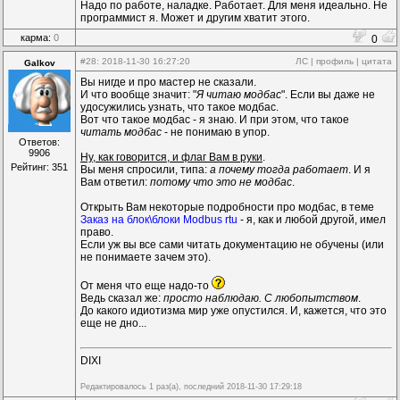
Надо по работе, наладке. Работает. Для меня идеально. Не
программист я. Может и другим хватит этого.
карма:
0
0
#28
: 2018-11-30 16:27:20
ЛС
|
профиль
|
цитата
Galkov
Вы нигде и про мастер не сказали.
И что вообще значит: "
Я читаю модбас
". Если вы даже не
удосужились узнать, что такое модбас.
Вот что такое модбас - я знаю. И при этом, что такое
читать модбас
- не понимаю в упор.
Ответов:
9906
Ну, как говорится, и флаг Вам в руки
.
Рейтинг: 351
Вы меня спросили, типа:
а почему тогда работает
. И я
Вам ответил:
потому что это не модбас
.
Открыть Вам некоторые подробности про модбас, в теме
Заказ на блок\блоки Modbus rtu
- я, как и любой другой, имел
право.
Если уж вы все сами читать документацию не обучены (или
не понимаете зачем это).
От меня что еще надо-то
Ведь сказал же:
просто наблюдаю. С любопытством
.
До какого идиотизма мир уже опустился. И, кажется, что это
еще не дно...
DIXI
Редактировалось 1 раз(а), последний 2018-11-30 17:29:18