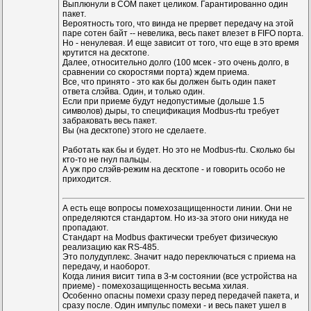
Выплюнули в COM пакет целиком. Гарантированно один
пакет.
Вероятность того, что винда не прервет передачу на этой
паре сотен байт -- невелика, весь пакет влезет в FIFO порта.
Но - ненулевая. И еще зависит от того, что еще в это время
крутится на десктопе.
Далее, относительно долго (100 мсек - это очень долго, в
сравнении со скоростями порта) ждем приема.
Все, что принято - это как бы должен быть один пакет
ответа слэйва. Один, и только один.
Если при приеме будут недопустимые (дольше 1.5
символов) дыры, то спецификация Modbus-rtu требует
забраковать весь пакет.
Вы (на десктопе) этого не сделаете.
Работать как бы и будет. Но это не Modbus-rtu. Сколько бы
кто-то не гнул пальцы.
А уж про слэйв-режим на десктопе - и говорить особо не
приходится.
А есть еще вопросы помехозащищенности линии. Они не
определяются стандартом. Но из-за этого они никуда не
пропадают.
Стандарт на Modbus фактически требует физическую
реализацию как RS-485.
Это полудуплекс. Значит надо переключаться с приема на
передачу, и наоборот.
Когда линия висит типа в 3-м состоянии (все устройства на
приеме) - помехозащищенность весьма хилая.
Особенно опасны помехи сразу перед передачей пакета, и
сразу после. Один импульс помехи - и весь пакет ушел в