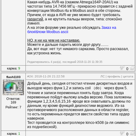
Какая-нибудь АVR-ка (скажем Atmega164P-20AU) на
частотах типа 14.7456 МГц - прекрасно справится с задачей
конвертации Modbus rtu в Modbus ascii в обе стороны.
Причем, от кода в AVR-ке уже можно будет требовать
гарантий
, а не крутить пальцы веером, типа:
спокойно
тянет
.
А на этом форуме уже реально обсуждать
Заказ на
блок\блоки Modbus ascii
НО, я ни на чем не настаиваю.
Можете и дальше парить мозги друг-другу.........
Да, вот еще: нет тут никакого сарказма. Просто рассказал,
как устроена жизнь.
Редактировалось 4 раз(а), последний 2018-11-20 11:39:35
карма:
9
0
#24
: 2018-11-26 21:22:58
ЛС
|
профиль
|
цитата
flash1103
Добрый день, сегодня оттестил чтение дискретных входов и
выходов через функ 1,2 и запись coil （do） через функ 5.
Чтение и записи переменных гонять буду завтра. Когда
переменные пойдут-выложу альфа версию. Пока заложены
Ответов:
функции 1,2,3,4,5,6,15,16 -вроде все охватывать должны по
169
данным, ну кроме функций диагностики ведомого. Из-за
Рейтинг: 7
противоречивого расположения данных в области register,
то есть переменных-придется ввести свойство типа ордер
наверное.
Тест проводится на контроллере kinco-k508 (а-ля симменс
из поднебесной).
карма:
1
0