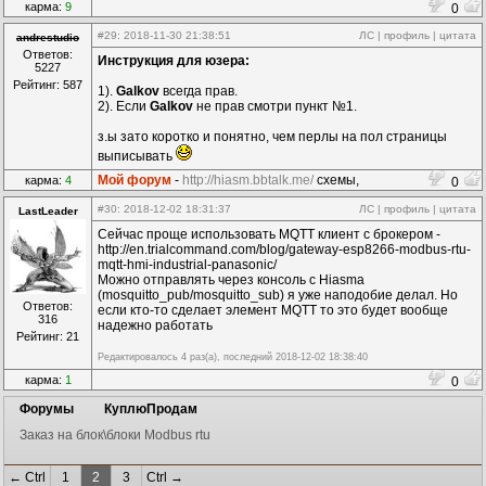
карма:
9
0
#29
: 2018-11-30 21:38:51
ЛС
|
профиль
|
цитата
andrestudio
Ответов:
Инструкция для юзера:
5227
Рейтинг: 587
1).
Galkov
всегда прав.
2). Если
Galkov
не прав смотри пункт №1.
з.ы зато коротко и понятно, чем перлы на пол страницы
выписывать
Мой форум
-
http://hiasm.bbtalk.me/
схемы,
карма:
4
0
компоненты...
#30
: 2018-12-02 18:31:37
ЛС
|
профиль
|
цитата
LastLeader
Сейчас проще использовать MQTT клиент с брокером -
http://en.trialcommand.com/blog/gateway-esp8266-modbus-rtu-
mqtt-hmi-industrial-panasonic/
Можно отправлять через консоль с Hiasma
(mosquitto_pub/mosquitto_sub) я уже наподобие делал. Но
Ответов:
если кто-то сделает элемент MQTT то это будет вообще
316
надежно работать
Рейтинг: 21
Редактировалось 4 раз(а), последний 2018-12-02 18:38:40
карма:
1
0
Форумы
КуплюПродам
Заказ на блок\блоки Modbus rtu
← Ctrl
1
2
3
Ctrl →