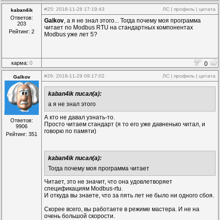
#25
: 2018-11-28 17:19:43
ЛС
|
профиль
|
цитата
kaban4ik
Ответов:
Galkov
, а я не знал этого... Тогда почему моя программа
203
читает по Modbus RTU на стандартных компонентах
Рейтинг: 2
Modbus уже лет 5?
карма:
0
0
#26
: 2018-11-29 09:17:02
ЛС
|
профиль
|
цитата
Galkov
kaban4ik писал(а):
а я не знал этого
А кто не давал узнать-то.
Ответов:
Просто читаем стандарт (я то его уже давненько читал, и
9906
говорю по памяти)
Рейтинг: 351
kaban4ik писал(а):
Тогда почему моя программа читает
Читает, это не значит, что она удовлетворяет
спецификациям Modbus-rtu.
И откуда вы знаете, что за пять лет не было ни одного сбоя.
Скорее всего, вы работаете в режиме мастера. И не на
очень большой скорости.