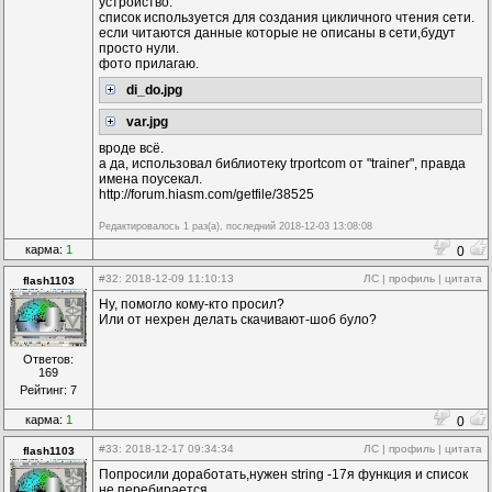
устройство.
список используется для создания цикличного чтения сети.
если читаются данные которые не описаны в сети,будут
просто нули.
фото прилагаю.
di_do.jpg
var.jpg
вроде всё.
а да, использовал библиотеку trportcom от "trainer", правда
имена поусекал.
http://forum.hiasm.com/getfile/38525
Редактировалось 1 раз(а), последний 2018-12-03 13:08:08
карма:
1
0
#32
: 2018-12-09 11:10:13
ЛС
|
профиль
|
цитата
flash1103
Ну, помогло кому-кто просил?
Или от нехрен делать скачивают-шоб було?
Ответов:
169
Рейтинг: 7
карма:
1
0
#33
: 2018-12-17 09:34:34
ЛС
|
профиль
|
цитата
flash1103
Попросили доработать,нужен string -17я функция и список
не перебирается.