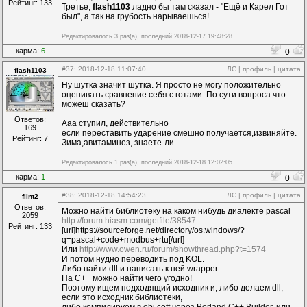
Рейтинг: 133
Третье,
flash1103
ладно бы там сказал - "Ещё и Карел Гот
был", а так на грубость нарываешься!
Редактировалось 3 раз(а), последний 2018-12-17 19:48:28
карма:
6
0
#37
: 2018-12-18 11:07:40
ЛС
|
профиль
|
цитата
flash1103
Ну шутка значит шутка. Я просто не могу положительно
оценивать сравнение себя с готами. По сути вопроса что
можеш сказать?
Ответов:
Ааа ступил, действительно
169
если переставить ударение смешно получается,извиняйте.
Рейтинг: 7
Зима,авитаминоз, знаете-ли.
Редактировалось 1 раз(а), последний 2018-12-18 12:02:05
карма:
1
0
#38
: 2018-12-18 14:54:23
ЛС
|
профиль
|
цитата
flint2
Ответов:
Можно найти библиотеку на каком нибудь диалекте pascal
2059
http://forum.hiasm.com/getfile/38547
Рейтинг: 133
[url]https://sourceforge.net/directory/os:windows/?
q=pascal+code+modbus+rtu[/url]
Или
http://www.owen.ru/forum/showthread.php?t=1574
И потом нудно переводить под KOL.
Либо найти dll и написать к ней wrapper.
На C++ можно найти чего угодно!
Поэтому ищем подходящий исходник и, либо делаем dll,
если это исходник библиотеки,