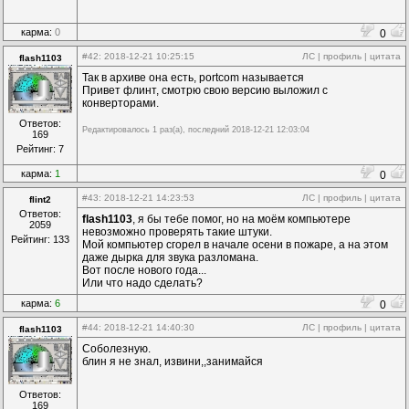
карма:
0
0
#42
: 2018-12-21 10:25:15
ЛС
|
профиль
|
цитата
flash1103
Так в архиве она есть, portcom называется
Привет флинт, смотрю свою версию выложил с
конверторами.
Ответов:
Редактировалось 1 раз(а), последний 2018-12-21 12:03:04
169
Рейтинг: 7
карма:
1
0
#43
: 2018-12-21 14:23:53
ЛС
|
профиль
|
цитата
flint2
Ответов:
flash1103
, я бы тебе помог, но на моём компьютере
2059
невозможно проверять такие штуки.
Рейтинг: 133
Мой компьютер сгорел в начале осени в пожаре, а на этом
даже дырка для звука разломана.
Вот после нового года...
Или что надо сделать?
карма:
6
0
#44
: 2018-12-21 14:40:30
ЛС
|
профиль
|
цитата
flash1103
Соболезную.
блин я не знал, извини,,занимайся
Ответов:
169