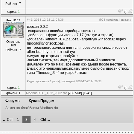
Рейтинг: 7
карма:
1
0
#45
: 2018-12-22 11:04:36
ЛС
|
профиль
|
цитата
flash1103
версия 0.0.2
-исправлены ошибки перебора списков
-добавлены функции чтения 7,17 (статус и строка)
-добавлен клиент TCP, работа напрямую winsock32 через
Ответов:
прослойку crtsock.pas.
169
нет реального железа для тсп, проверка на симуляторе от
Рейтинг: 7
allen-bradley - пишет всё гуд.
симулятор в архиве,пробуйте.
Забыл сказать, таймаут дополнительный в клиента
добавлен,это по макс. времени ожидания после неответа.
Думаю это неправильно,правильнее было-бы ввести строку
типа "Timeout_Sl=" по устройствам.
Редактировалось 1 раз(а), последний 2018-12-22 14:26:38
карма:
1
0
файлы: 1
ModbusRTU_TCP_v002.rar
[706.5KB] [1241]
Форумы
КуплюПродам
Заказ на блок\блоки Modbus rtu
← Ctrl
1
3
4
Ctrl →