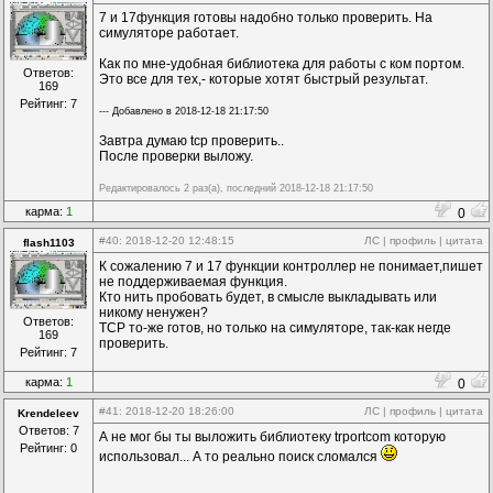
7 и 17функция готовы надобно только проверить. На
симуляторе работает.
Как по мне-удобная библиотека для работы с ком портом.
Ответов:
Это все для тех,- которые хотят быстрый результат.
169
Рейтинг: 7
--- Добавлено в 2018-12-18 21:17:50
Завтра думаю tcp проверить..
После проверки выложу.
Редактировалось 2 раз(а), последний 2018-12-18 21:17:50
карма:
1
0
#40
: 2018-12-20 12:48:15
ЛС
|
профиль
|
цитата
flash1103
К сожалению 7 и 17 функции контроллер не понимает,пишет
не поддерживаемая функция.
Кто нить пробовать будет, в смысле выкладывать или
никому ненужен?
Ответов:
TCP то-же готов, но только на симуляторе, так-как негде
169
проверить.
Рейтинг: 7
карма:
1
0
#41
: 2018-12-20 18:26:00
ЛС
|
профиль
|
цитата
Krendeleev
Ответов: 7
А не мог бы ты выложить библиотеку trportcom которую
Рейтинг: 0
использовал... А то реально поиск сломался