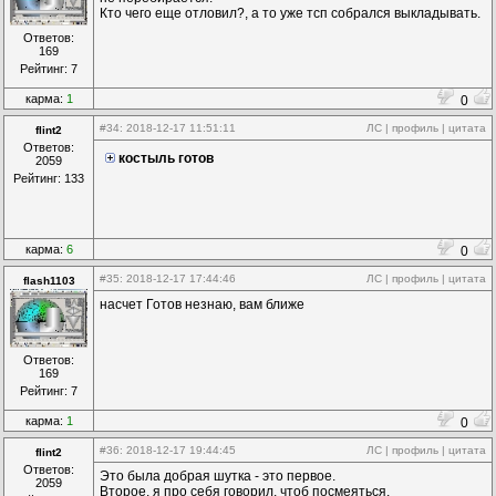
Кто чего еще отловил?, а то уже тсп собрался выкладывать.
Ответов:
169
Рейтинг: 7
карма:
1
0
#34
: 2018-12-17 11:51:11
ЛС
|
профиль
|
цитата
flint2
Ответов:
костыль готов
2059
Рейтинг: 133
карма:
6
0
#35
: 2018-12-17 17:44:46
ЛС
|
профиль
|
цитата
flash1103
насчет Готов незнаю, вам ближе
Ответов:
169
Рейтинг: 7
карма:
1
0
#36
: 2018-12-17 19:44:45
ЛС
|
профиль
|
цитата
flint2
Ответов:
Это была добрая шутка - это первое.
2059
Второе, я про себя говорил, чтоб посмеяться.