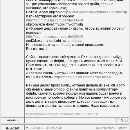
либо компилируем в obj coff через Borland C++ Builder, или
VC (по умолчанию собирается obj coff файл, если не
указанно, что нужен exe).
Потом берём objconv
http://www.agner.org/optimize/objconv.zip
и конвертируем его в obj-omf.
http://forum.hiasm.com/getfile/38549
objconv.exe -fomf my.obj my-omf.obj
и убираем декоративные символы, чтобы компилятор delphi
понимал.
http://forum.hiasm.com/getfile/38548
omf2d.exe my-omf.obj my-omf-d.obj
И подключаем my-omf-d.obj к своей программе.
Без всяких dll.
Сейчас практически всё делаю в C++, но когда чего-нибудь
нужно сделать в delphi, пользуюсь именно этим способом.
Если освоить этот метод, то снимается много проблем и с
KOL тоже.
А главное очень быстрый без ошибок, нежели переводить
из Си в Паскаль!
http://forum.hiasm.com/getfile/38550
Раньше делал программку, которая делала из exe, dll и coff-
obj нормальные omf-obj файлы понятные компилятору
delphi. Какие-то кусочки исходников нашел, будет время и
настроение попробую собрать. Но всё равно - муторное это
дело делать такую программу, которая переводит из
формата в формат, копаясь в секциях. Надо настроится.
Редактировалось 6 раз(а), последний 2018-12-18 15:51:51
карма:
6
0
#39
: 2018-12-18 20:35:40
ЛС
|
профиль
|
цитата
flash1103