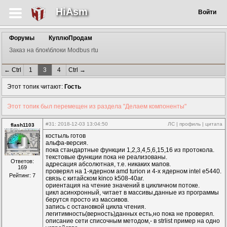
HiAsm
Войти
Форумы
КуплюПродам
Заказ на блок\блоки Modbus rtu
← Ctrl
1
3
4
Ctrl →
Этот топик читают:
Гость
Этот топик был перемещен из раздела "Делаем компоненты"
#31
: 2018-12-03 13:04:50
ЛС
|
профиль
|
цитата
flash1103
костыль готов
альфа-версия.
пока стандартные функции 1,2,3,4,5,6,15,16 из протокола.
текстовые функции пока не реализованы.
Ответов:
адресация абсолютная, т.е. никаких мапов.
169
проверял на 1-ядерном amd turion и 4-х ядерном intel e5440.
Рейтинг: 7
связь с китайском kinco k508-40ar.
ориентация на чтение значений в цикличном потоке.
цикл асинхронный, читает в массивы,данные из программы
берутся просто из массивов.
запись с остановкой цикла чтения.
легитимность(верность)данных есть,но пока не проверял.
описание сети списочным методом,- в strlist пример на одно