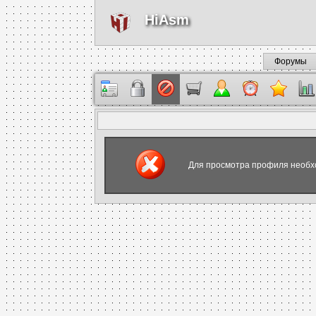
HiAsm
Форумы
Для просмотра профиля необх