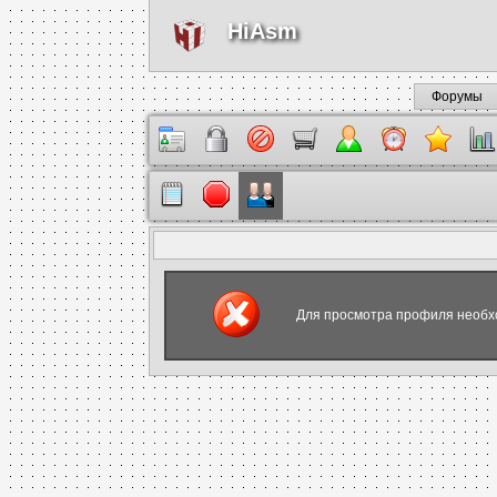
HiAsm
Форумы
Для просмотра профиля необх