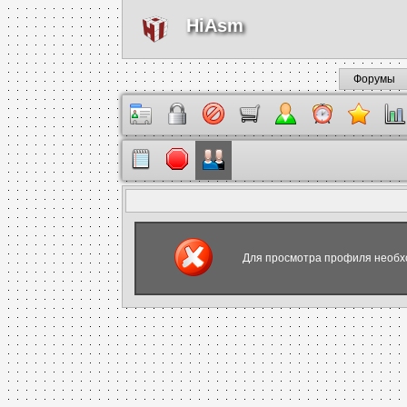
HiAsm
Форумы
Для просмотра профиля необх