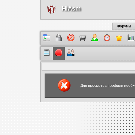
HiAsm
Форумы
Для просмотра профиля необх