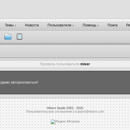
Темы ↓
Новости
Пользователи ↓
Помощь ↓
Поиск
Р
Профиль пользователя
miver
одимо авторизоваться!
HiAsm Studio 2003 - 2025
Пользовательское соглашение
|
support@hiasm.com