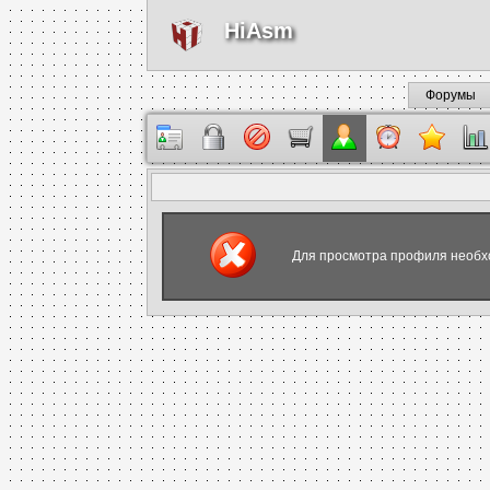
HiAsm
Форумы
Для просмотра профиля необх