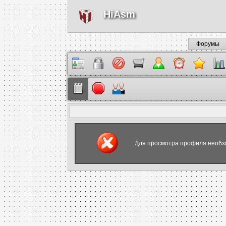
HiAsm
Форумы
Для просмотра профиля необх