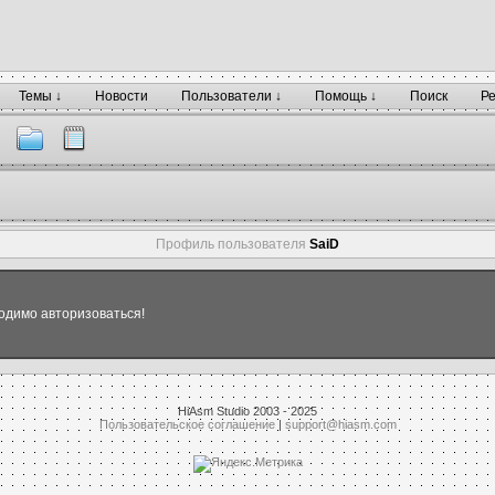
Темы ↓
Новости
Пользователи ↓
Помощь ↓
Поиск
Р
Профиль пользователя
SaiD
одимо авторизоваться!
HiAsm Studio 2003 - 2025
Пользовательское соглашение
|
support@hiasm.com