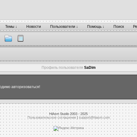
Темы ↓
Новости
Пользователи ↓
Помощь ↓
Поиск
Р
Профиль пользователя
SaDim
одимо авторизоваться!
HiAsm Studio 2003 - 2025
Пользовательское соглашение
|
support@hiasm.com