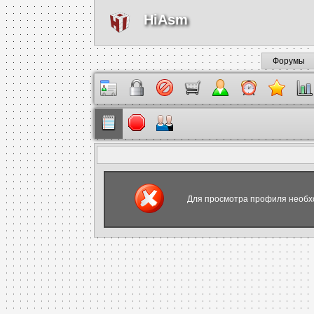
HiAsm
Форумы
Для просмотра профиля необх