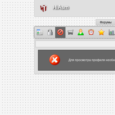
HiAsm
Форумы
Для просмотра профиля необх