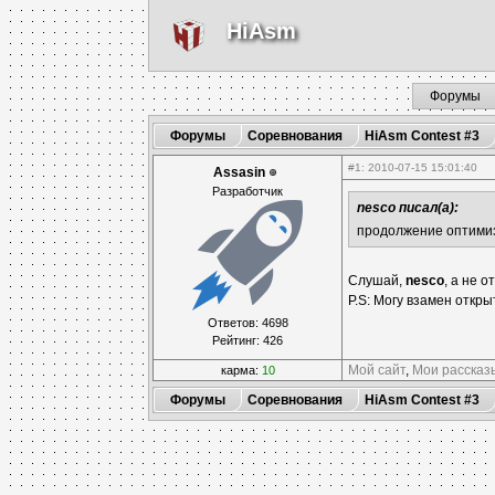
HiAsm
Форумы
Форумы
Соревнования
HiAsm Contest #3
#1
: 2010-07-15 15:01:40
Assasin
Разработчик
nesco писал(а):
продолжение оптими
Слушай,
nesco
, а не 
P.S: Могу взамен откр
Ответов: 4698
Рейтинг: 426
Мой сайт
,
Мои рассказ
карма:
10
Форумы
Соревнования
HiAsm Contest #3