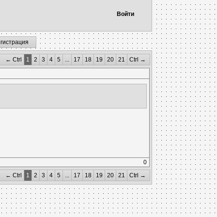
Войти
егистрация
← Ctrl
1
2
3
4
5
...
17
18
19
20
21
Ctrl →
0
← Ctrl
1
2
3
4
5
...
17
18
19
20
21
Ctrl →