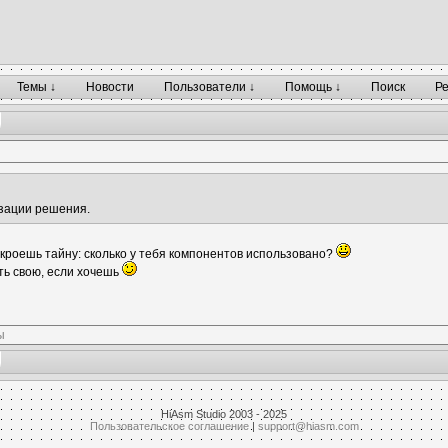
Темы ↓
Новости
Пользователи ↓
Помощь ↓
Поиск
Р
зации решения.
откроешь тайну: сколько у тебя компонентов использовано?
ыть свою, если хочешь
ы
HiAsm Studio 2003 - 2025
Пользовательское соглашение
|
support@hiasm.com