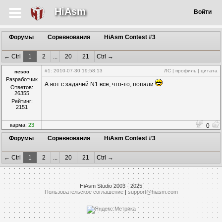
HiAsm
Войти
Форумы
Соревнования
HiAsm Contest #3
← Ctrl
1
2
...
20
21
Ctrl →
#1
: 2010-07-30 19:58:13
ЛС
|
профиль
|
цитата
nesco
Разработчик
А вот с задачей N1 все, что-то, попали
Ответов:
26355
Рейтинг:
2151
карма:
23
0
Форумы
Соревнования
HiAsm Contest #3
← Ctrl
1
2
...
20
21
Ctrl →
HiAsm Studio 2003 - 2025
Пользовательское соглашение
|
support@hiasm.com