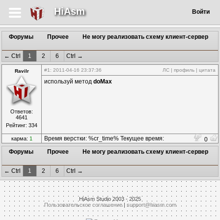
HiAsm
Войти
Форумы
Прочее
Не могу реализовать схему клиент-сервер
← Ctrl
1
2
6
Ctrl →
#1
: 2011-04-16 23:37:36
ЛС
|
профиль
|
цитата
Ravilr
используй метод
doMax
Ответов:
4641
Рейтинг: 334
Время верстки: %cr_time% Текущее время:
карма:
1
0
%time%
Форумы
Прочее
Не могу реализовать схему клиент-сервер
← Ctrl
1
2
6
Ctrl →
HiAsm Studio 2003 - 2025
Пользовательское соглашение
|
support@hiasm.com