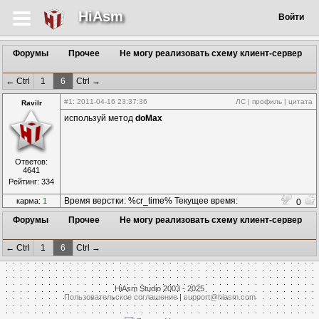
HiAsm
Войти
Форумы
Прочее
Не могу реализовать схему клиент-сервер
← Ctrl
1
6
Ctrl →
#1
: 2011-04-16 23:37:36
ЛС
|
профиль
|
цитата
Ravilr
используй метод
doMax
Ответов:
4641
Рейтинг: 334
Время верстки: %cr_time% Текущее время:
карма:
1
0
%time%
Форумы
Прочее
Не могу реализовать схему клиент-сервер
← Ctrl
1
6
Ctrl →
HiAsm Studio 2003 - 2025
Пользовательское соглашение
|
support@hiasm.com