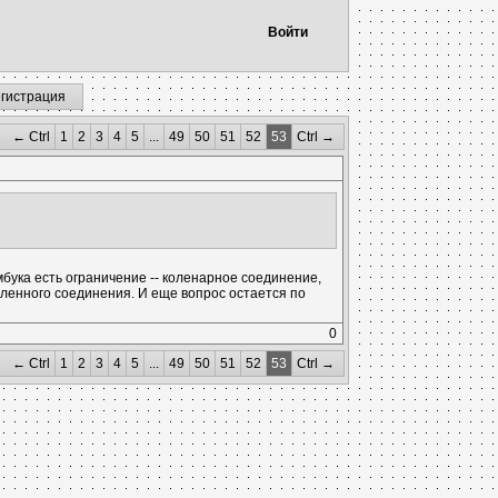
Войти
егистрация
← Ctrl
1
2
3
4
5
...
49
50
51
52
53
Ctrl →
амбука есть ограничение -- коленарное соединение,
оленного соединения. И еще вопрос остается по
0
← Ctrl
1
2
3
4
5
...
49
50
51
52
53
Ctrl →