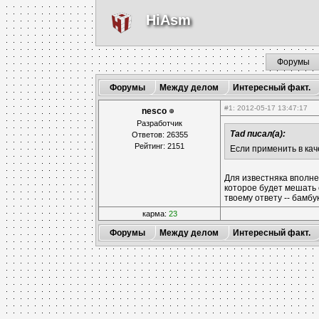
HiAsm
Форумы
Форумы
Между делом
Интересный факт.
#1
: 2012-05-17 13:47:17
nesco
Разработчик
Tad писал(а):
Ответов: 26355
Рейтинг: 2151
Если применить в ка
Для известняка вполне 
которое будет мешать 
твоему ответу -- бамбу
карма:
23
Форумы
Между делом
Интересный факт.