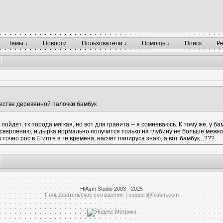
Темы ↓
Новости
Пользователи ↓
Помощь ↓
Поиск
Р
честве деревянной палочки бамбук
пойдет, тк порода мягкая, но вот для гранита -- я сомневаюсь. К тому же, у б
сверлению, и дырка нормально получится только на глубину не больше межк
к точно рос в Египте в те времена, насчет папируса знаю, а вот бамбук...???
HiAsm Studio 2003 - 2025
Пользовательское соглашение
|
support@hiasm.com