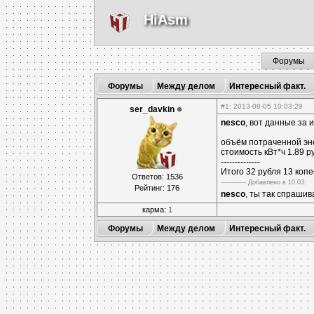
HiAsm
Форумы
Форумы
Между делом
Интересный факт.
#1
: 2013-08-05 10:03:29
ser_davkin
nesco
, вот данные за 
объём потраченной эне
стоимость кВт*ч 1.89 р
--------------
Итого 32 рубля 13 копе
Ответов: 1536
------------ Дoбавленo в 10.03:
Рейтинг: 176
nesco
, ты так спрашив
карма:
1
Форумы
Между делом
Интересный факт.