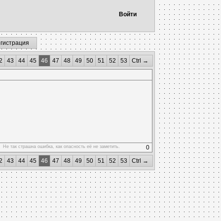
Войти
егистрация
2
43
44
45
46
47
48
49
50
51
52
53
Ctrl →
Не так страшна ошибка, как опасность её не заметить.
0
2
43
44
45
46
47
48
49
50
51
52
53
Ctrl →