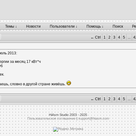
Темы ↓
Новости
Пользователи ↓
Помощь ↓
Поиск
Р
← Ctrl
1
2
3
4
5
...
4
июль 2013:
ргии за месяц 17 кВт*ч
уб
ек.
аешь, словно в другой стране живёшь.
← Ctrl
1
2
3
4
5
...
4
HiAsm Studio 2003 - 2025
Пользовательское соглашение
|
support@hiasm.com