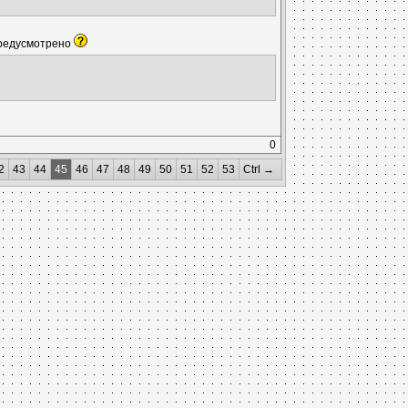
 предусмотрено
0
2
43
44
45
46
47
48
49
50
51
52
53
Ctrl →