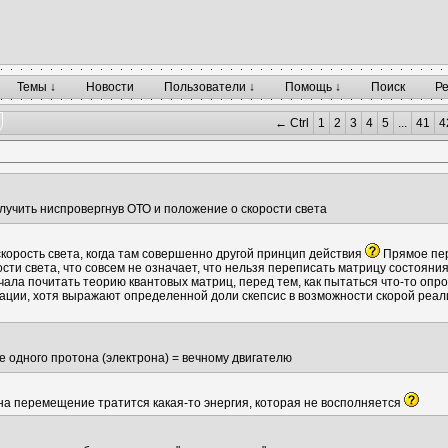
Темы ↓
Новости
Пользователи ↓
Помощь ↓
Поиск
Р
← Ctrl
1
2
3
4
5
...
41
4
лучить ниспровергнув ОТО и положение о скорости света
скорость света, когда там совершенно другой принцип действия
Прямое пер
сти света, что совсем не означает, что нельзя переписать матрицу состоя
чала почитать теорию квантовых матриц, перед тем, как пытаться что-то опр
ации, хотя выражают определенной доли скепсис в возможности скорой реал
 одного протона (электрона) = вечному двигателю
, на перемещение тратится какая-то энергия, которая не восполняется