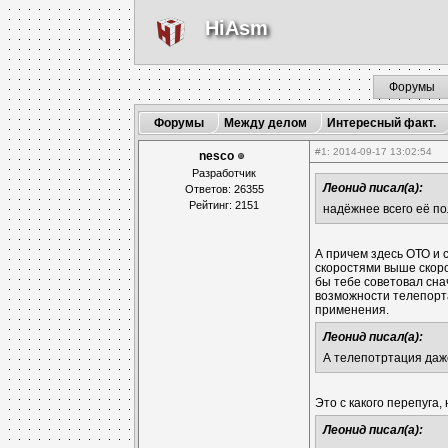
HiAsm
Форумы
Форумы
Между делом
Интересный факт.
#1
: 2014-09-17 13:02:54
nesco
Разработчик
Леонид писал(а):
Ответов: 26355
Рейтинг: 2151
надёжнее всего её по
А причем здесь ОТО и 
скоростями выше скоро
бы тебе советовал сна
возможности телепорт
применения.
Леонид писал(а):
А телепотртация даже
Это с какого перепуга
Леонид писал(а):