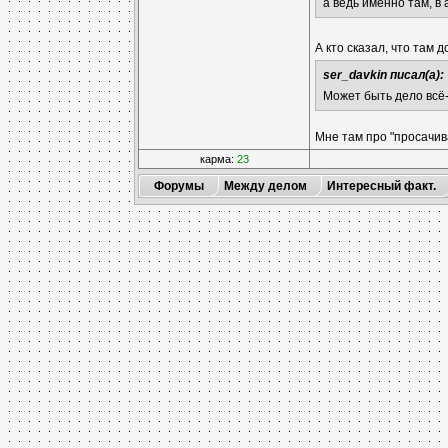
а ведь именно там, в
А кто сказал, что там
ser_davkin писал(а):
Может быть дело всё-
Мне там про "просачив
карма:
23
Форумы
Между делом
Интересный факт.