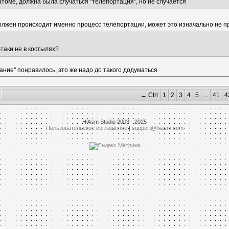
 атоме, должна была случаться "телепортация", но не случается
 должен происходит именно процесс телепортации, может это изначально не
таки не в костылях?
ание" понравилось, это же надо до такого додуматься
← Ctrl
1
2
3
4
5
...
41
4
HiAsm Studio 2003 - 2025
Пользовательское соглашение
|
support@hiasm.com