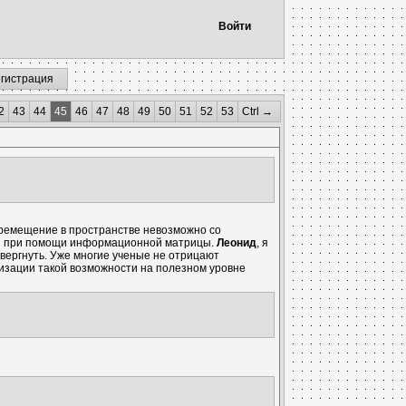
Войти
егистрация
2
43
44
45
46
47
48
49
50
51
52
53
Ctrl →
емещение в пространстве невозможно со
ния при помощи информационной матрицы.
Леонид
, я
овергнуть. Уже многие ученые не отрицают
изации такой возможности на полезном уровне