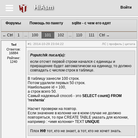
HiAsm
Войти
Форумы
Помощь по пакету
sqlite - с чем его едят
← Ctrl
1
...
100
101
102
...
110
111
Ctrl →
#1
: 2014-10-29 23:04:22
ЛС
|
профиль
|
цитата
Tad
Ответов:
16884
Poputchik писал(а):
Рейтинг:
если отсчет первой строки начался с единицы и
1240
приращение будет автоматически на единицу, то должно
совпадать с числом строк в таблице.
В таблицу занесли 100 строк.
Потом удалили первых 50 строк.
Наибольшее id = 100,
а строк всего 50.
Самый надежный способ - это
SELECT count() FROM
'reshenia'
Насчет проверки на повтор.
Если значение в колонке ни в коем случае не должно
повторяться, то при CREATE TABLE указать для колонки,
например : <имя колонки> TEXT
UNIQUE
не
Плох
тот, кто не знает, а тот, кто не хочет знать.