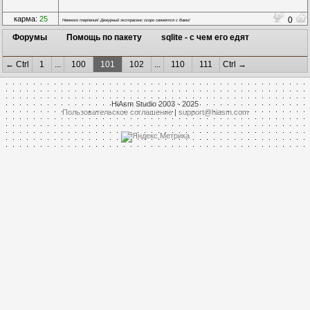
карма:
25
0
Немного терпения! Дежурный экстрасенс скоро свяжется с Вами!
Форумы
Помощь по пакету
sqlite - с чем его едят
← Ctrl
1
...
100
101
102
...
110
111
Ctrl →
HiAsm Studio 2003 - 2025
Пользовательское соглашение
|
support@hiasm.com