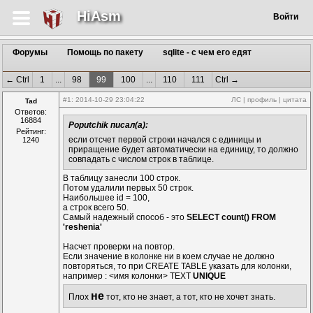
HiAsm
Войти
Форумы
Помощь по пакету
sqlite - с чем его едят
← Ctrl
1
...
98
99
100
...
110
111
Ctrl →
#1
: 2014-10-29 23:04:22
ЛС
|
профиль
|
цитата
Tad
Ответов:
16884
Poputchik писал(а):
Рейтинг:
если отсчет первой строки начался с единицы и
1240
приращение будет автоматически на единицу, то должно
совпадать с числом строк в таблице.
В таблицу занесли 100 строк.
Потом удалили первых 50 строк.
Наибольшее id = 100,
а строк всего 50.
Самый надежный способ - это
SELECT count() FROM
'reshenia'
Насчет проверки на повтор.
Если значение в колонке ни в коем случае не должно
повторяться, то при CREATE TABLE указать для колонки,
например : <имя колонки> TEXT
UNIQUE
не
Плох
тот, кто не знает, а тот, кто не хочет знать.