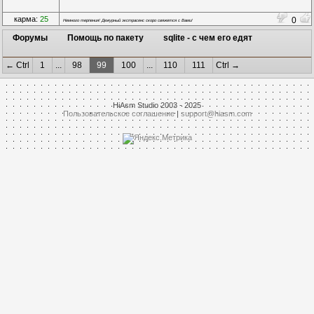
карма:
25
0
Немного терпения! Дежурный экстрасенс скоро свяжется с Вами!
Форумы
Помощь по пакету
sqlite - с чем его едят
← Ctrl
1
...
98
99
100
...
110
111
Ctrl →
HiAsm Studio 2003 - 2025
Пользовательское соглашение
|
support@hiasm.com