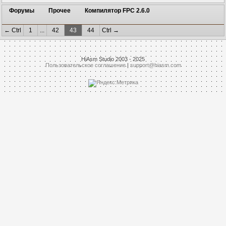
Форумы
Прочее
Компилятор FPC 2.6.0
← Ctrl
1
...
42
43
44
Ctrl →
HiAsm Studio 2003 - 2025
Пользовательское соглашение
|
support@hiasm.com