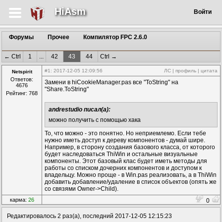
HiAsm
Войти
Форумы
Прочее
Компилятор FPC 2.6.0
← Ctrl
1
...
42
43
44
Ctrl →
#1
: 2017-12-05 12:09:56
ЛС
|
профиль
|
цитата
Netspirit
Ответов:
Замени в hiCookieManager.pas все "ToString" на
4676
"Share.ToString"
Рейтинг: 768
andrestudio писал(а):
можно получить с помощью хака
То, что можно - это понятно. Но неприемлемо. Если тебе
нужно иметь доступ к дереву компонентов - думай шире.
Например, в сторону создания базового класса, от которого
будет наследоваться ThiWin и остальные визуальные
компоненты. Этот базовый клас будет иметь методы для
работы со списком дочерних компонентов и доступом к
владельцу. Можно проще - в Win.pas реализовать, а в ThiWin
добавить добавление/удаление в список объектов (опять же
со связями Owner->Child).
карма:
26
0
Редактировалось 2 раз(а), последний 2017-12-05 12:15:23