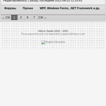
Редактировалось 1 раз(а), последний 2021-08-25 12:53:43
Форумы
Прочее
WPF, Windows Forms, .NET Framework и др.
← Ctrl
1
2
6
7
Ctrl →
HiAsm Studio 2003 - 2025
Пользовательское соглашение
|
support@hiasm.com