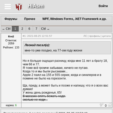
HiAsm
Войти
Форумы
Прочее
WPF, Windows Forms, .NET Framework и др.
← Ctrl
1
2
6
7
Ctrl →
#1
: 2021-08-25 12:51:57
ЛС
|
профиль
|
цитата
flint2
Ответов:
2059
Леонид писал(а):
Рейтинг: 133
мне-то уже поздно, на 77-ом году жизни
Но я больше ощущал разницу, когда мне 11 лет а брату 18,
чем 66 и 77.
Я тоже всё громче забываю, ничего не путаю.
Когда то и мы были рысаками...
Apple 2 паял на 155 и 555 серии, когда и синклеров и в
помине не было на горизонте.
Ща, приду, а может быть и позже и напишу, что я о всех вас
думаю!
У жены день рожденья, 65!
В магазин опять бежать надо.
сколько не ходи...
карма:
6
0