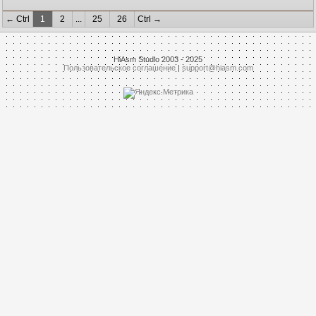
← Ctrl
1
2
...
25
26
Ctrl →
HiAsm Studio 2003 - 2025
Пользовательское соглашение
|
support@hiasm.com