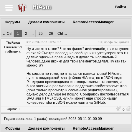
HiAsm
Войти
Форумы
Делаем компоненты
RemoteAccessManager
← Ctrl
1
2
...
25
26
Ctrl →
#1
: 2023-05-11 00:59:27
ЛС
|
профиль
|
цитата
TheRenat
Ответов: 99
Ну и что это такое? Что за фигня?
andrestudio
, ты с катушек
Рейтинг: 4
съехал? Смотря последние сообщения я уже уверен что ты
далеко здесь не прав. А ведь я думал ты нормальный
человек, даже иконки для твои элементов делал. Ну как так
можно, а?
Не совсем по теме, но я пытался написать свой HiAsm с
нуля, с поддержкой .sha файлов HiAsmа, но в JSON-виде.
Рендеринг производился с помощью элемента canvas, и
была частично реализована поддержка свойств элементов
(пока только просмотр и сломанное редактирование),
однако дело дальше не пошло. Собираюсь воспользоваться
SVG или HTML+CSS, ну или может ещё способ найду.
Конвертер .sha в JSON можно найти на GitHub.
карма:
0
0
Редактировалось 1 раз(а), последний 2023-05-11 01:00:09
Форумы
Делаем компоненты
RemoteAccessManager