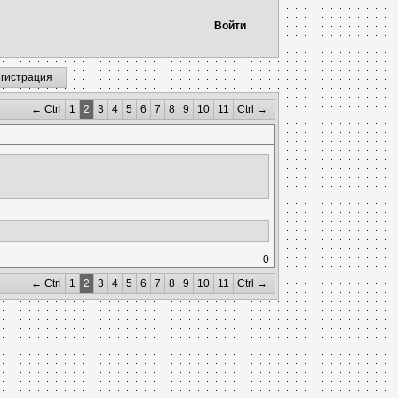
Войти
егистрация
← Ctrl
1
2
3
4
5
6
7
8
9
10
11
Ctrl →
0
← Ctrl
1
2
3
4
5
6
7
8
9
10
11
Ctrl →