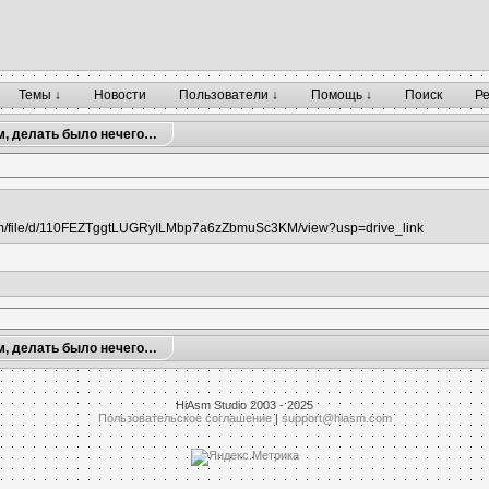
Темы ↓
Новости
Пользователи ↓
Помощь ↓
Поиск
Р
м, делать было нечего…
.com/file/d/110FEZTggtLUGRyILMbp7a6zZbmuSc3KM/view?usp=drive_link
м, делать было нечего…
HiAsm Studio 2003 - 2025
Пользовательское соглашение
|
support@hiasm.com