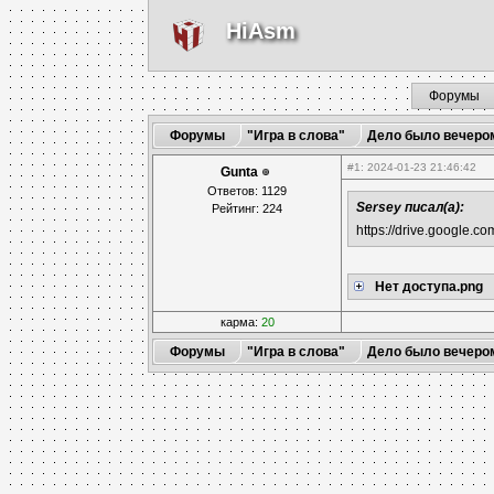
HiAsm
Форумы
Форумы
"Игра в слова"
Дело было вечеро
#1
: 2024-01-23 21:46:42
Gunta
Ответов: 1129
Sersey писал(а):
Рейтинг: 224
https://drive.google
Нет доступа.png
карма:
20
Форумы
"Игра в слова"
Дело было вечеро