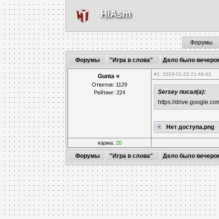
HiAsm
Форумы
Форумы
"Игра в слова"
Дело было вечеро
#1
: 2024-01-23 21:46:42
Gunta
Ответов: 1129
Sersey писал(а):
Рейтинг: 224
https://drive.google
Нет доступа.png
карма:
20
Форумы
"Игра в слова"
Дело было вечеро