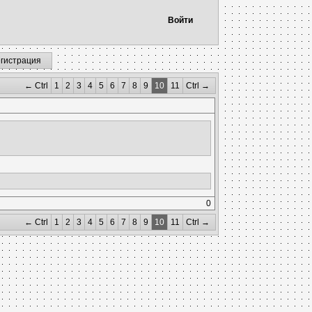
Войти
егистрация
← Ctrl
1
2
3
4
5
6
7
8
9
10
11
Ctrl →
0
← Ctrl
1
2
3
4
5
6
7
8
9
10
11
Ctrl →