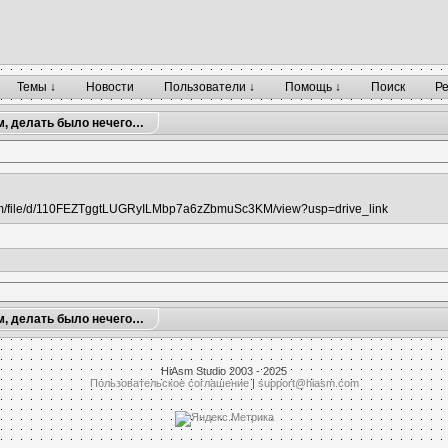
Темы ↓
Новости
Пользователи ↓
Помощь ↓
Поиск
Р
м, делать было нечего…
.com/file/d/110FEZTggtLUGRyILMbp7a6zZbmuSc3KM/view?usp=drive_link
м, делать было нечего…
HiAsm Studio 2003 - 2025
Пользовательское соглашение
|
support@hiasm.com