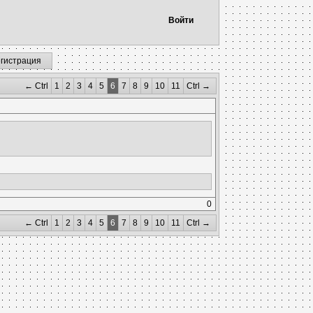
Войти
егистрация
← Ctrl
1
2
3
4
5
6
7
8
9
10
11
Ctrl →
0
← Ctrl
1
2
3
4
5
6
7
8
9
10
11
Ctrl →