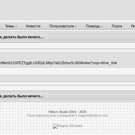
Темы ↓
Новости
Пользователи ↓
Помощь ↓
Поиск
Р
м, делать было нечего…
.com/file/d/110FEZTggtLUGRyILMbp7a6zZbmuSc3KM/view?usp=drive_link
м, делать было нечего…
HiAsm Studio 2003 - 2025
Пользовательское соглашение
|
support@hiasm.com