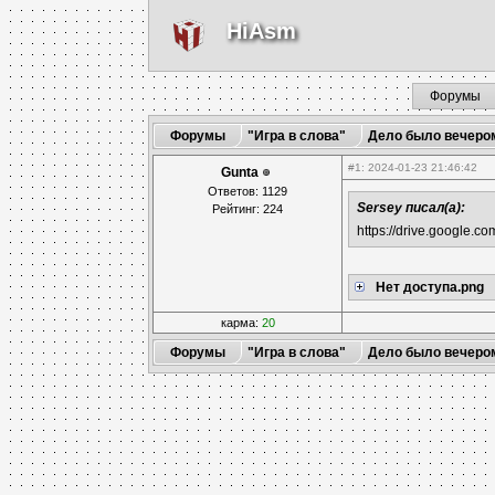
HiAsm
Форумы
Форумы
"Игра в слова"
Дело было вечеро
#1
: 2024-01-23 21:46:42
Gunta
Ответов: 1129
Sersey писал(а):
Рейтинг: 224
https://drive.google
Нет доступа.png
карма:
20
Форумы
"Игра в слова"
Дело было вечеро