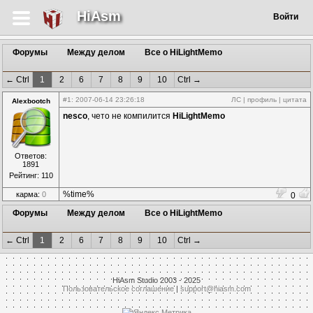
HiAsm
Войти
Форумы
Между делом
Все о HiLightMemo
← Ctrl
1
2
6
7
8
9
10
Ctrl →
#1
: 2007-06-14 23:26:18
ЛС
|
профиль
|
цитата
Alexbootch
nesco
, чето не компилится
HiLightMemo
Ответов:
1891
Рейтинг: 110
%time%
карма:
0
0
Форумы
Между делом
Все о HiLightMemo
← Ctrl
1
2
6
7
8
9
10
Ctrl →
HiAsm Studio 2003 - 2025
Пользовательское соглашение
|
support@hiasm.com