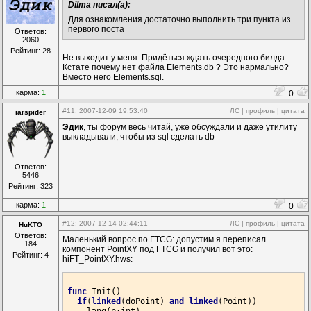
Dilma писал(а):
Для ознакомления достаточно выполнить три пункта из
первого поста
Ответов:
2060
Рейтинг: 28
Не выходит у меня. Придёться ждать очередного билда.
Кстате почему нет файла Elements.db ? Это нармально?
Вместо него Elements.sql.
карма:
1
0
#11
: 2007-12-09 19:53:40
ЛС
|
профиль
|
цитата
iarspider
Эдик
, ты форум весь читай, уже обсуждали и даже утилиту
выкладывали, чтобы из sql сделать db
Ответов:
5446
Рейтинг: 323
карма:
1
0
#12
: 2007-12-14 02:44:11
ЛС
|
профиль
|
цитата
HuKTO
Ответов:
Маленький вопрос по FTCG: допустим я переписал
184
компонент PointXY под FTCG и получил вот это:
Рейтинг: 4
hiFT_PointXY.hws:
func
 Init()

if
(
linked
(doPoint) 
and
linked
(Point))
