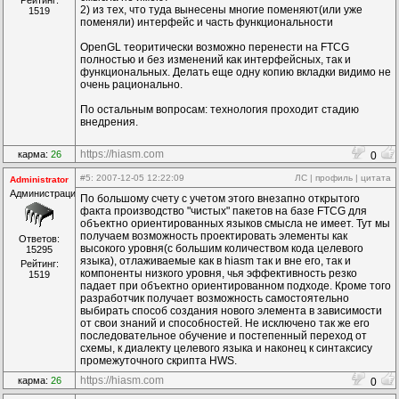
Рейтинг:
2) из тех, что туда вынесены многие поменяют(или уже
1519
поменяли) интерфейс и часть функциональности
OpenGL теоритически возможно перенести на FTCG
полностью и без изменений как интерфейсных, так и
функциональных. Делать еще одну копию вкладки видимо не
очень рационально.
По остальным вопросам: технология проходит стадию
внедрения.
https://hiasm.com
карма:
26
0
#5
: 2007-12-05 12:22:09
ЛС
|
профиль
|
цитата
Administrator
Администрация
По большому счету с учетом этого внезапно открытого
факта производство "чистых" пакетов на базе FTCG для
объектно ориентированных языков смысла не имеет. Тут мы
получаем возможность проектировать элементы как
Ответов:
высокого уровня(с большим количеством кода целевого
15295
языка), отлаживаемые как в hiasm так и вне его, так и
Рейтинг:
компоненты низкого уровня, чья эффективность резко
1519
падает при объектно ориентированном подходе. Кроме того
разработчик получает возможность самостоятельно
выбирать способ создания нового элемента в зависимости
от свои знаний и способностей. Не исключено так же его
последовательное обучение и постепенный переход от
схемы, к диалекту целевого языка и наконец к синтаксису
промежуточного скрипта HWS.
https://hiasm.com
карма:
26
0