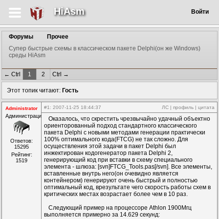
HiAsm
Войти
Форумы
Прочее
Супер быстрые схемы в классическом пакете Delphi(он же Windows)
среды HiAsm
← Ctrl
1
2
Ctrl →
Этот топик читают:
Гость
#1
: 2007-11-25 18:44:37
ЛС
|
профиль
|
цитата
Administrator
Администрация
Оказалось, что скрестить чрезвычайно удачный объектно
ориенторованный подход стандартного классического
пакета Delphi с новыми методами генерации практически
100% оптимального кода(FTCG) не так сложно. Для
Ответов:
осуществления этой задачи в пакет Delphi был
15295
инжектирован кодогенератор пакета Delphi 2,
Рейтинг:
генерирующий код при вставки в схему специального
1519
элемента - шлюза: [svn]FTCG_Tools.pas[/svn]. Все элементы,
вставленные внутрь него(он очевидно является
контейнером) генерируют очень быстрый и полностью
оптимальный код, врезультате чего скорость работы схем в
критических местах возрастает более чем в 10 раз.
Следующий пример на процессоре Athlon 1900Мгц
выполняется примерно за 14.629 секунд: