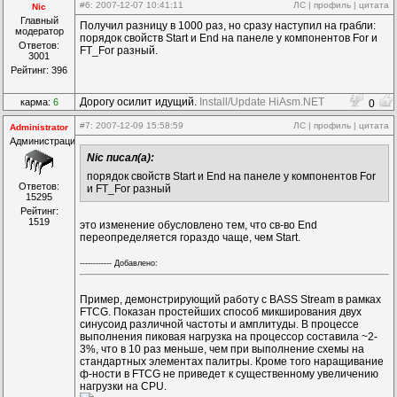
#6
: 2007-12-07 10:41:11
ЛС
|
профиль
|
цитата
Nic
Главный
Получил разницу в 1000 раз, но сразу наступил на грабли:
модератор
порядок свойств Start и End на панеле у компонентов For и
Ответов:
FT_For разный.
3001
Рейтинг: 396
Дорогу осилит идущий.
Install/Update HiAsm.NET
карма:
6
0
#7
: 2007-12-09 15:58:59
ЛС
|
профиль
|
цитата
Administrator
Администрация
Nic писал(а):
порядок свойств Start и End на панеле у компонентов For
Ответов:
и FT_For разный
15295
Рейтинг:
1519
это изменение обусловлено тем, что св-во End
переопределяется гораздо чаще, чем Start.
------------ Дoбавленo:
Пример, демонстрирующий работу с BASS Stream в рамках
FTCG. Показан простейших способ микширования двух
синусоид различной частоты и амплитуды. В процессе
выполнения пиковая нагрузка на процессор составила ~2-
3%, что в 10 раз меньше, чем при выполнение схемы на
стандартных элементах палитры. Кроме того наращивание
ф-ности в FTCG не приведет к существенному увеличению
нагрузки на CPU.