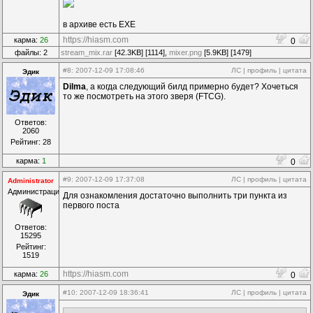
в архиве есть EXE
https://hiasm.com
карма:
26
0
файлы: 2
stream_mix.rar
[42.3KB] [1114],
mixer.png
[5.9KB] [1479]
#8
: 2007-12-09 17:08:46
ЛС
|
профиль
|
цитата
Эдик
Dilma
, а когда следующий билд примерно будет? Хочеться
то же посмотреть на этого зверя (FTCG).
Ответов:
2060
Рейтинг: 28
карма:
1
0
#9
: 2007-12-09 17:37:08
ЛС
|
профиль
|
цитата
Administrator
Администрация
Для ознакомления достаточно выполнить три пункта из
первого поста
Ответов:
15295
Рейтинг:
1519
https://hiasm.com
карма:
26
0
#10
: 2007-12-09 18:36:41
ЛС
|
профиль
|
цитата
Эдик