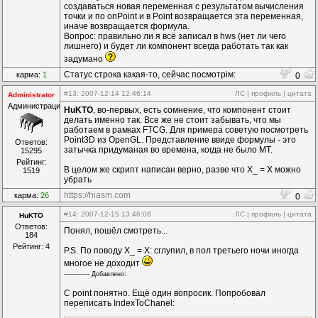
doPoint=|
1
|
1
создаваться новая переменная с результатом вычисления
onPoint=|
2
|
1
точки и по onPoint и в Point возвращается эта переменная,
Point=Возвращает точку в формате Y
*65536
 + X|
3
|
1
иначе возвращается формула.
X=Координата X точки|
4
|
1
Вопрос: правильно ли я всё записал в hws (нет ли чего
Y=Координата Y точки|
4
|
1
лишнего) и будет ли компонент всегда работать так как
задумано
Статус строка какая-то, сейчас посмотрім:
карма:
1
0
%time%
#13
: 2007-12-14 12:46:14
ЛС
|
профиль
|
цитата
Administrator
Администрация
HuKTO
, во-первых, есть сомнение, что компонент стоит
делать именно так. Все же не стоит забывать, что мы
работаем в рамках FTCG. Для примера советую посмотреть
Point3D из OpenGL. Представление ввиде формулы - это
Ответов:
затычка придуманая во времена, когда не было МТ.
15295
Рейтинг:
В целом же скрипт написан верно, разве что X_ = X можно
1519
убрать
https://hiasm.com
карма:
26
0
#14
: 2007-12-15 13:46:08
ЛС
|
профиль
|
цитата
HuKTO
Ответов:
Понял, пошёл смотреть...
184
Рейтинг: 4
P.S. По поводу X_ = X: сглупил, в пол третьего ночи иногда
многое не доходит
------------ Дoбавленo:
С point понятно. Ещё один вопросик. Попробовал
переписать IndexToChanel: