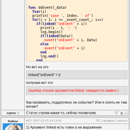
func
 doEvent(_data)

fvar
(i)

  println(
'case '
, Index, 
' of'
)

for
(i = 1; i <= _event_count_; i++)

if
(
linked
(
"onEvent"
 + i))

      print(i - 1, 
': '
)

      lng.begin()

if
(
linked
(Data))

event
(
"onEvent"
 + i, Data)

else
event
(
"onEvent"
 + i)

end
      lng.
end
()

end
end
Но вот на это
  println(
'end;'
end
linked("onEvent" + i)
получаю вот это
Ошибка чтения аргументов linked: ожидается символ )
Как проверить, подцеплено ли событие? Или я опять не там
копаю?
Статус строка какая-то, сейчас посмотрім:
карма:
1
0
%time%
#15
: 2007-12-15 14:14:41
ЛС
|
профиль
|
цитата
Galkov
1) Аргумент linked есть токен а не выражение