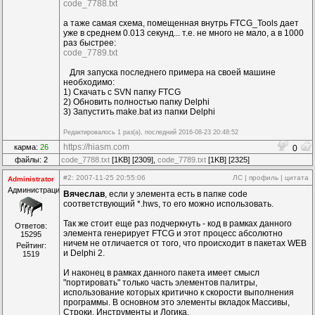
code_7788.txt
а таже самая схема, помещенная внутрь FTCG_Tools дает
уже в среднем 0.013 секунд... т.е. не много не мало, а в 1000
раз быстрее:
code_7789.txt
Для запуска последнего примера на своей машине
необходимо:
1) Скачать с SVN папку FTCG
2) Обновить полностью папку Delphi
3) Запустить make.bat из папки Delphi
Редактировалось 1 раз(а), последний 2016-08-23 20:48:52
https://hiasm.com
карма:
26
0
файлы: 2
code_7788.txt
[1KB] [2309],
code_7789.txt
[1KB] [2325]
#2
: 2007-11-25 20:55:06
ЛС
|
профиль
|
цитата
Administrator
Администрация
Вячеслав
, если у элемента есть в папке code
соответствующий *.hws, то его можно использовать.
Так же стоит еще раз подчеркнуть - код в рамках данного
Ответов:
элемента генерирует FTCG и этот процесс абсолютно
15295
ничем не отличается от того, что происходит в пакетах WEB
Рейтинг:
и Delphi 2.
1519
И наконец в рамках данного пакета имеет смысл
"портировать" только часть элементов палитры,
использование которых критично к скорости выполнения
программы. В основном это элементы вкладок Массивы,
Строки, Инструменты и Логика.