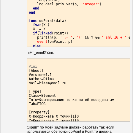
    lang(p:int)

    lng.decl_priv_var(p, 
'integer'
)

end
end
func
 doPoint(data)

fvar
(X_)

  X_ = X

if
(
linked
(Point))

    println(p, 
' := '
, 
'('
 && Y && 
' shl 16 + '
 &&
event
(onPoint, p)

else
event
(onPoint, 
'('
 && Y && 
' shl 16 + '
 && X_ 
hiFT_pointXY.ini:
end
end
func
#ini
 Point(data)

[About]

if
(
linked
(doPoint))

Version=
return
1.1
(p)

Author=Dilma

else
Mail=hiasm
return
(
@mail
'('
 && Y && 
.ru

' shl 16 + '
 && X && 
')'
)

end
end
[Type]

Class=Element

Info=Формирование точки по её координатам

Tab=FTCG

[Property]

X=Координата X точки|
1
|
0
Y=Координата Y точки|
1
|
0
Скрипт по моей задумке должен работать так: если
[Methods]

используются обе точки doPoint и Point то должна