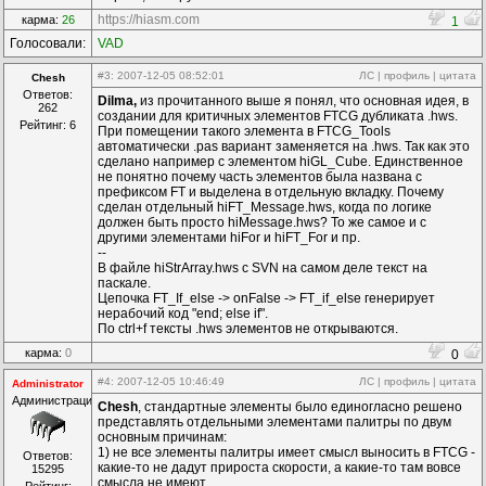
https://hiasm.com
карма:
26
1
Голосовали:
VAD
#3
: 2007-12-05 08:52:01
ЛС
|
профиль
|
цитата
Chesh
Ответов:
Dilma,
из прочитанного выше я понял, что основная идея, в
262
создании для критичных элементов FTCG дубликата .hws.
Рейтинг: 6
При помещении такого элемента в FTCG_Tools
автоматически .pas вариант заменяется на .hws. Так как это
сделано например с элементом hiGL_Cube. Единственное
не понятно почему часть элементов была названа с
префиксом FT и выделена в отдельную вкладку. Почему
сделан отдельный hiFT_Message.hws, когда по логике
должен быть просто hiMessage.hws? То же самое и с
другими элементами hiFor и hiFT_For и пр.
--
В файле hiStrArray.hws c SVN на самом деле текст на
паскале.
Цепочка FT_If_else -> onFalse -> FT_if_else генерирует
нерабочий код "end; else if".
По ctrl+f тексты .hws элементов не открываются.
карма:
0
0
#4
: 2007-12-05 10:46:49
ЛС
|
профиль
|
цитата
Administrator
Администрация
Chesh
, стандартные элементы было единогласно решено
представлять отдельными элементами палитры по двум
основным причинам:
1) не все элементы палитры имеет смысл выносить в FTCG -
Ответов:
какие-то не дадут прироста скорости, а какие-то там вовсе
15295
смысла не имеют