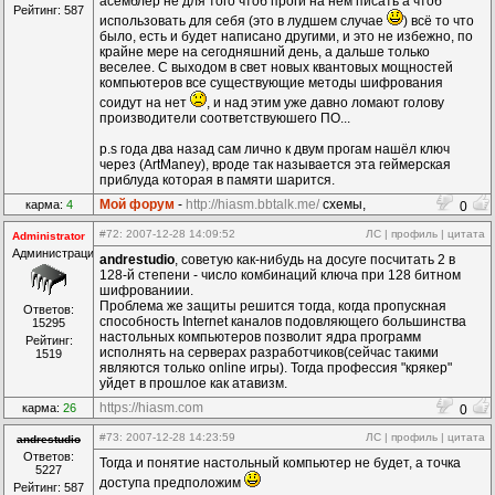
асемблер не для того чтоб проги на нём писать а чтоб
Рейтинг: 587
использовать для себя (это в лудшем случае
) всё то что
было, есть и будет написано другими, и это не избежно, по
крайне мере на сегодняшний день, а дальше только
веселее. С выходом в свет новых квантовых мощностей
компьютеров все существующие методы шифрования
соидут на нет
, и над этим уже давно ломают голову
производители соответствуюшего ПО...
p.s года два назад сам лично к двум прогам нашёл ключ
через (ArtManey), вроде так называется эта геймерская
приблуда которая в памяти шарится.
Мой форум
-
http://hiasm.bbtalk.me/
схемы,
карма:
4
0
компоненты...
#72
: 2007-12-28 14:09:52
ЛС
|
профиль
|
цитата
Administrator
Администрация
andrestudio
, советую как-нибудь на досуге посчитать 2 в
128-й степени - число комбинаций ключа при 128 битном
шифрованиии.
Проблема же защиты решится тогда, когда пропускная
Ответов:
способность Internet каналов подовляющего большинства
15295
настольных компьютеров позволит ядра программ
Рейтинг:
исполнять на серверах разработчиков(сейчас такими
1519
являются только online игры). Тогда профессия "крякер"
уйдет в прошлое как атавизм.
https://hiasm.com
карма:
26
0
#73
: 2007-12-28 14:23:59
ЛС
|
профиль
|
цитата
andrestudio
Ответов:
Тогда и понятие настольный компьютер не будет, а точка
5227
доступа предположим
Рейтинг: 587