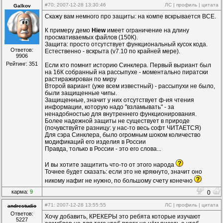
#70
: 2007-12-28 13:30:46
ЛС
|
профиль
|
цитата
Galkov
Скажу вам немного про защиты: на компе вскрывается ВСЕ.
К примеру демо
Hiew
имеет ограничение на длину
просмативаемых файлов (150К).
Защита: просто отсутствует функциональный кусок кода.
Ответов:
Естественно - вскрыта (v7.10 по крайней мере).
9906
Рейтинг: 351
Если кто помнит историю Синклера. Первый выриант был
на 16К собранный на рассыпухе - моментально пиратски
растиражирован по миру
Второй вариант (уже всем известный) - рассыпухи не было,
были защищенные чипы.
Защищенные, значит у них отсутствует ф-ия чтения
информации, которую надо "взламывать" - за
ненадобностью для внутреннего функционирования.
Более надежной защиты не существует в природе
(почувствуйте разницу: у нас-то весь софт ЧИТАЕТСЯ)
Для сэра Синклера, было огромным шоком количество
модификаций его изделия в России
Правда, только в России - это его слова...
И вы хотите защитить что-то от этого народа
Точнее будет сказать: если это не крякнуто, значит оно
никому нафиг не нужно, по большому счету конечно
карма:
9
0
#71
: 2007-12-28 13:55:55
ЛС
|
профиль
|
цитата
andrestudio
Ответов:
Хочу добавить, КРЕКЕРЫ это ребята которые изучают
5227