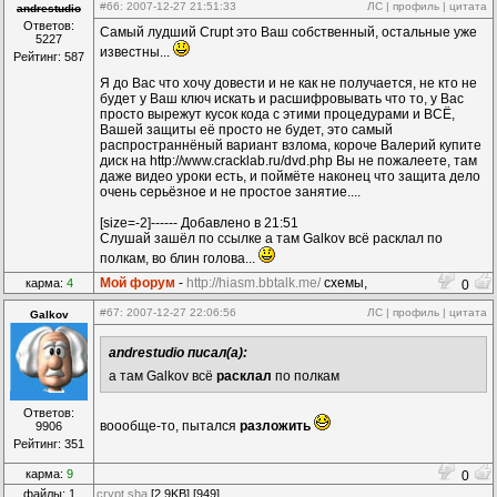
#66
: 2007-12-27 21:51:33
ЛС
|
профиль
|
цитата
andrestudio
Ответов:
Самый лудший Crupt это Ваш собственный, остальные уже
5227
известны...
Рейтинг: 587
Я до Вас что хочу довести и не как не получается, не кто не
будет у Ваш ключ искать и расшифровывать что то, у Вас
просто вырежут кусок кода с этими процедурами и ВСЁ,
Вашей защиты её просто не будет, это самый
распространнёный вариант взлома, короче Валерий купите
диск на http://www.cracklab.ru/dvd.php Вы не пожалеете, там
даже видео уроки есть, и поймёте наконец что защита дело
очень серьёзное и не простое занятие....
[size=-2]------ Добавлено в 21:51
Слушай зашёл по ссылке а там Galkov всё расклал по
полкам, во блин голова...
Мой форум
-
http://hiasm.bbtalk.me/
схемы,
карма:
4
0
компоненты...
#67
: 2007-12-27 22:06:56
ЛС
|
профиль
|
цитата
Galkov
andrestudio писал(а):
а там Galkov всё
расклал
по полкам
Ответов:
воообще-то, пытался
разложить
9906
Рейтинг: 351
карма:
9
0
файлы: 1
crypt.sha
[2.9KB] [949]