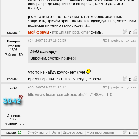
ещё раз ради спортивногo интереса, так что делайте
выводы...
p.s кстати кто знает как ломать тот хорошо знает как
защитить, причём оригенально и индивидуально, может Вам
подыскать именно таких людей ;)...
Мой форум
-
http://hiasm.bbtalk.me/
схемы,
карма:
4
0
компоненты...
#64
: 2007-12-27 19:56:55
ЛС
|
профиль
|
цитата
Валерий
Ответов:
1397
3042 писал(а):
Рейтинг: 50
Впрочем, смотри пример!
Что то не найду компонент crypt
Время верстки: %cr_time% Текущее время:
карма:
0
0
%time%
#65
: 2007-12-27 21:20:12
ЛС
|
профиль
|
цитата
3042
http://www.hiasm.com/xf/topic.php?t=7148&start=0
Ответов:
1953
Рейтинг: 176
Учебник по HiAsm
|
Видеоуроки
|
Мои программы
карма:
10
0