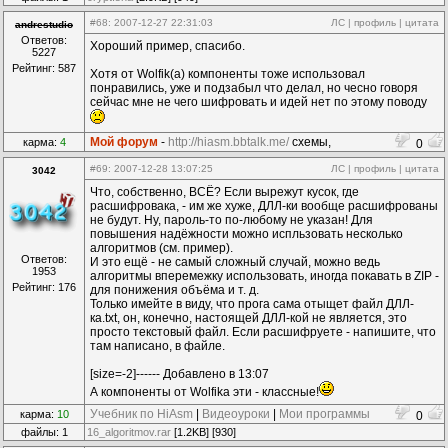
#68
: 2007-12-27 22:31:03
ЛС
|
профиль
|
цитата
andrestudio
Ответов:
Хороший пример, спасибо.
5227
Рейтинг: 587
Хотя от Wolfik(а) компоненты тоже использовал
понравились, уже и подзабыл что делал, но чесно говоря
сейчас мне не чего шифровать и идей нет по этому поводу
Мой форум
-
http://hiasm.bbtalk.me/
схемы,
карма:
4
0
компоненты...
#69
: 2007-12-28 13:07:25
ЛС
|
профиль
|
цитата
3042
Что, собственно, ВСЁ? Если вырежут кусок, где
расшифровака, - им же хуже, ДЛЛ-ки вообще расшифрованы
не будут. Ну, пароль-то по-любому не указан! Для
повышения надёжности можно испльзовать несколько
алгоритмов (см. пример).
Ответов:
И это ещё - не самый сложный случай, можно ведь
1953
алгоритмы вперемежку использовать, иногда покавать в ZIP -
Рейтинг: 176
для понижения объёма и т. д.
Только имейте в виду, что прога сама отыщет файл ДЛЛ-
ка.txt, он, конечно, настоящей ДЛЛ-кой не является, это
просто текстовый файл. Если расшифруете - напишите, что
там написано, в файле.
[size=-2]------ Добавлено в 13:07
А компоненты от Wolfikа эти - классные!
Учебник по HiAsm
|
Видеоуроки
|
Мои программы
карма:
10
0
файлы: 1
16_algoritmov.rar
[1.2KB] [930]