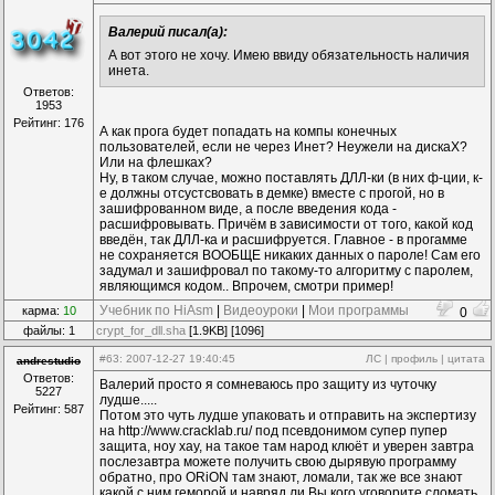
Валерий писал(а):
А вот этого не хочу. Имею ввиду обязательность наличия
инета.
Ответов:
1953
Рейтинг: 176
А как прога будет попадать на компы конечных
пользователей, если не через Инет? Неужели на дискаХ?
Или на флешках?
Ну, в таком случае, можно поставлять ДЛЛ-ки (в них ф-ции, к-
е должны отсустсвовать в демке) вместе с прогой, но в
зашифрованном виде, а после введения кода -
расшифровывать. Причём в зависимости от того, какой код
введён, так ДЛЛ-ка и расшифруется. Главное - в прогамме
не сохраняется ВООБЩЕ никаких данных о пароле! Сам его
задумал и зашифровал по такому-то алгоритму с паролем,
являющимся кодом.. Впрочем, смотри пример!
Учебник по HiAsm
|
Видеоуроки
|
Мои программы
карма:
10
0
файлы: 1
crypt_for_dll.sha
[1.9KB] [1096]
#63
: 2007-12-27 19:40:45
ЛС
|
профиль
|
цитата
andrestudio
Ответов:
Валерий просто я сомневаюсь про защиту из чуточку
5227
лудше.....
Рейтинг: 587
Потом это чуть лудше упаковать и отправить на экспертизу
на http://www.cracklab.ru/ под псевдонимом супер пупер
защита, ноу хау, на такое там народ клюёт и уверен завтра
послезавтра можете получить свою дырявую программу
обратно, про ORiON там знают, ломали, так же все знают
какой с ним геморой и навряд ли Вы кого уговорите сломать