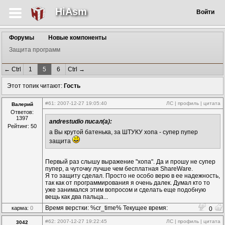
HiAsm
Войти
Форумы
Новые компоненты
Защита программ
← Ctrl
1
5
6
Ctrl →
Этот топик читают:
Гость
#61
: 2007-12-27 19:05:40
ЛС
|
профиль
|
цитата
Валерий
Ответов:
1397
andrestudio писал(а):
Рейтинг: 50
а Вы крутой батенька, за ШТУКУ хопа - супер пупер
защита
Первый раз слышу выражение "хопа". Да и прошу не супер
пупер, а чуточку лучше чем бесплатная ShareWare.
Я то защиту сделал. Просто не особо верю в ее надежность,
так как от программирования я очень далек. Думал кто то
уже занимался этим вопросом и сделать еще подобную
вещь как два пальца...
Время верстки: %cr_time% Текущее время:
карма:
0
0
%time%
#62
: 2007-12-27 19:22:45
ЛС
|
профиль
|
цитата
3042