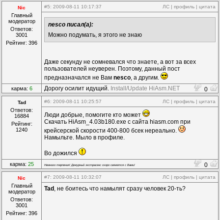
#5
: 2009-08-11 10:17:37
ЛС
|
профиль
|
цитата
Nic
Главный
модератор
nesco писал(а):
Ответов:
Можно подумать, я этого не знаю
3001
Рейтинг: 396
Даже секунду не сомневался что знаете, а вот за всех
пользователей неуверен. Поэтому, данный пост
предназначался не Вам
nesco
, а другим.
Дорогу осилит идущий.
Install/Update HiAsm.NET
карма:
6
0
#6
: 2009-08-11 10:25:57
ЛС
|
профиль
|
цитата
Tad
Ответов:
Люди добрые, помогите кто может
16884
Скачать HiAsm_4.03b180.exe с сайта hiasm.com при
Рейтинг:
1240
крейсерской скорости 400-800 бсек нереально.
Намыльте. Мыло в профиле.
Во дожился
карма:
25
0
Немного терпения! Дежурный экстрасенс скоро свяжется с Вами!
#7
: 2009-08-11 10:32:07
ЛС
|
профиль
|
цитата
Nic
Главный
Tad
, не боитесь что намылят сразу человек 20-ть?
модератор
Ответов:
3001
Рейтинг: 396