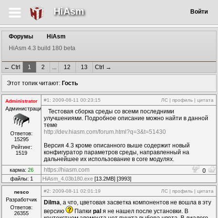
HiAsm
Войти
Форумы
HiAsm
HiAsm 4.3 build 180 beta
← Ctrl
1
2
...
12
13
Ctrl →
Этот топик читают:
Гость
#1
: 2009-08-11 00:23:15
ЛС
|
профиль
|
цитата
Administrator
Администрация
Тестовая сборка среды со всеми последними
улучшениями. Подробное описание можно найти в данной
теме
http://dev.hiasm.com/forum.html?q=3&t=51430
Ответов:
15295
Версия 4.3 кроме описанного выше содержит новый
Рейтинг:
конфигуратор параметров среды, направленный на
1519
дальнейшее их использование в core модулях.
https://hiasm.com
карма:
26
0
файлы: 1
HiAsm_4.03b180.exe
[13.2MB] [3993]
#2
: 2009-08-11 02:01:19
ЛС
|
профиль
|
цитата
nesco
Разработчик
Dilma
, а что, цветовая засветка компонентов не вошла в эту
Ответов:
версию
Папки
pal
я не нашел после установки. В
26355