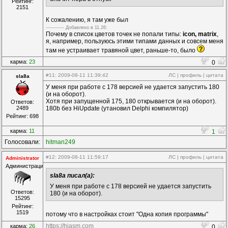
Рейтинг:
2151
К сожалению, я там уже был
------------ Дoбавленo в 11.26:
Почему в список цветов точек не попали типы:
icon, matrix
,
я, например, пользуюсь этими типами данных и совсем меня
там не устраивает травяной цвет, раньше-то, было
карма:
23
0
#11
: 2009-08-11 11:39:42
ЛС
|
профиль
|
цитата
sla8a
У меня при работе с 178 версией не удается запустить 180
(и на оборот).
Хотя при запущенной 175, 180 открывается (и на оборот).
Ответов:
2489
180b без HiUpdate (утановил Delphi компилятор)
Рейтинг: 698
карма:
11
1
Голосовали:
hitman249
#12
: 2009-08-11 11:59:17
ЛС
|
профиль
|
цитата
Administrator
Администрация
sla8a писал(а):
У меня при работе с 178 версией не удается запустить
Ответов:
180 (и на оборот).
15295
Рейтинг:
1519
потому что в настройках стоит "Одна копия программы"
https://hiasm.com
карма:
26
0