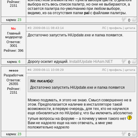
контекстном элемента нет пункта выбора цвета. В диалоге
Рейтинг:
выбора есть весь список палитр, но они не выбираются, а
2151
остается палитра по-умолчанию при любом выборе,
видимо, из-за отсутствия папки
pal
с файлами палитры.
карма:
23
0
#3
: 2009-08-11 08:43:14
ЛС
|
профиль
|
цитата
Nic
Главный
Достаточно запустить HiUpdate.exe и папка появится.
модератор
Ответов:
3001
Рейтинг: 396
Дорогу осилит идущий.
Install/Update HiAsm.NET
карма:
6
0
#4
: 2009-08-11 10:08:29
ЛС
|
профиль
|
цитата
nesco
Разработчик
Ответов:
Nic писал(а):
26355
Достаточно запустить HiUpdate.exe и папка появится
Рейтинг:
2151
Можно подумать, я этого не знаю. Смысл совершенно не в
этом. Предполагается наличие в инсталляторе такой
возможности, в первую очередь, для тех, кто не научился
еще обновляться по HiUpdat-у, что бы иключить абсолютно
тупые вопросы на форуме -- а почему у меня такого нет
Вам не надоело еще на них отвечать, а мне уже
положительно надоело
карма:
23
0