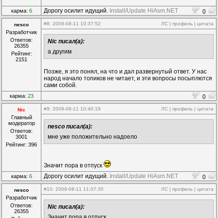
Дорогу осилит идущий.
Install/Update HiAsm.NET
карма:
6
0
#8
: 2009-08-11 10:37:52
ЛС
|
профиль
|
цитата
nesco
Разработчик
Ответов:
Nic писал(а):
26355
а другим
Рейтинг:
2151
Позже, я это понял, на что и дал развернутый ответ. У нас
народ начало топиков не читает, и эти вопросы посыплются
сами собой.
карма:
23
0
#9
: 2009-08-11 10:40:19
ЛС
|
профиль
|
цитата
Nic
Главный
модератор
nesco писал(а):
Ответов:
мне уже положительно надоело
3001
Рейтинг: 396
Значит пора в отпуск
Дорогу осилит идущий.
Install/Update HiAsm.NET
карма:
6
0
#10
: 2009-08-11 11:07:35
ЛС
|
профиль
|
цитата
nesco
Разработчик
Ответов:
Nic писал(а):
26355
Значит пора в отпуск