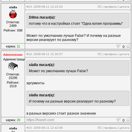
#13
: 2009-08-11 12:22:02
ЛС
|
профиль
|
цитата
sla8a
Dilma писал(а):
Ответов:
потому что в настройках стоит "Одна копия программы"
2489
Рейтинг: 698
Может по умолчанию лучше False? И почему на разные
версии реагирует по разному?
карма:
11
0
#14
: 2009-08-11 12:26:07
ЛС
|
профиль
|
цитата
Administrator
Администрация
sla8a писал(а):
Может по умолчанию лучше False?
Ответов:
15295
Рейтинг:
аргументы
1519
sla8a писал(а):
И почему на разные версии реагирует по разному?
в разных версиях стоит разное значение
https://hiasm.com
карма:
26
0
#15
: 2009-08-11 12:42:06
ЛС
|
профиль
|
цитата
sla8a