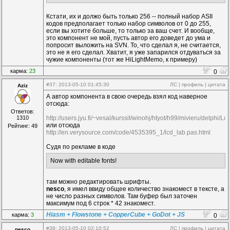
Кстати, их и должо быть только 256 -- полный набор ASII
кодов предполагает только набор символов от 0 до 255,
если вы хотите больше, то только за ваш счет. И вообще,
это компонент не мой, пусть автор его доведет до ума и
попросит выложить на SVN. То, что сделал я, не считается,
это не я его сделал. Хватит, я уже запарился отдуваться за
чужие компоненты (тот же HiLightMemo, к примеру)
карма:
23
0
#37
: 2013-05-10 01:45:30
ЛС
|
профиль
|
цитата
Aziz
А автор компонента в свою очередь взял код наверное
отсюда:
Ответов:
1310
http://users.jyu.fi/~vesal/kurssit/winohj/htyot/h99/mivieru/delphi/L
или отсюда
Рейтинг: 49
http://en.verysource.com/code/4535395_1/lcd_lab.pas.html
Судя по рекламе в коде
Now with editable fonts!
там можно редактировать шрифты.
nesco
, я имел ввиду общее количество знакомест в тексте, а
не число разных символов. Там буфер был заточен
максимум под 6 строк * 42 знакомест.
Hiasm + Flowstone + CopperCube + GoDot + JS
карма:
3
0
#38
: 2013-05-10 02:10:52
ЛС
|
профиль
|
цитата
nesco