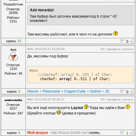
Разработчик
Ответов:
Aziz писал(а):
26355
Там буфер был заточен максимум под 6 строк * 42
Рейтинг:
знакомест.
2151
Там массивы работают, или я чего-то не догоняю
карма:
23
0
#39
: 2013-05-10 03:08:00
ЛС
|
профиль
|
цитата
Aziz
Да, массивы под буфер:
Ответов:
1310
#pas
Рейтинг: 49
//charbuf: array[ 0..255 ] of Char;
     charbuf: 
array
[ 
0.
.511
Hiasm + Flowstone + CopperCube + GoDot + JS
карма:
3
0
#40
: 2013-05-20 08:40:17
ЛС
|
профиль
|
цитата
andrestudio
Ответов:
Вы всё ещё используете
Layout
Тогда мы идём к Вам
5227
Шукайте хлопци
(демка в прищепке)
Рейтинг: 587
Мой форум
-
http://hiasm.bbtalk.me/
схемы,
карма:
4
1