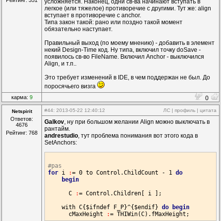
Рейтинг: 351
усложняется. Наконец, одни св-ва начинают вступать в
легкое (или тяжелое) противоречие с другими. Тут же: align
вступает в противоречие с anchor.
Типа закон такой: рано или поздно такой момент
обязательно наступает.
Правильный выход (по моему мнению) - добавить в элемент
некий Design-Time код. Ну типа, включил точку doSave -
появилось св-во FileName. Включил Anchor - выключился
Align, и т.п..
Это требует изменений в IDE, в чем поддержан не был. До
поросячьего визга
карма:
9
0
#44
: 2013-05-22 12:40:12
ЛС
|
профиль
|
цитата
Netspirit
Ответов:
Galkov
, ну при большом желании Align можно выключать в
4676
рантайм.
Рейтинг: 768
andrestudio
, тут проблема понимания вот этого кода в
SetAnchors:
#pas
for
 i 
:
= 
0
 to 
Control
.
ChildCount
 - 
1
do
begin
C
:
= 
Control
.
Children
[ i ];

    with 
C
{
$ifndef
F_P
}^{
$endif
} 
do
begin
      cMaxHeight 
:
= 
THIWin
(
C