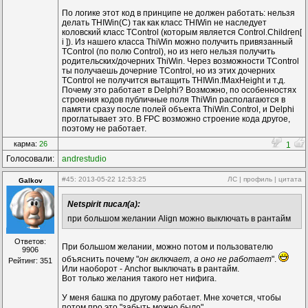
По логике этот код в принципе не должен работать: нельзя
делать THIWin(C) так как класс THIWin не наследует
коловский класс TControl (которым является Control.Children[
i ]). Из нашего класса ThiWin можно получить привязанный
TControl (по полю Control), но из него нельзя получить
родительских/дочерних ThiWin. Через возможности TControl
ты получаешь дочерние TControl, но из этих дочерних
TControl не получится вытащить THIWin.fMaxHeight и т.д.
Почему это работает в Delphi? Возможно, по особенностях
строения кодов публичные поля ThiWin располагаются в
памяти сразу после полей объекта ThiWin.Control, и Delphi
проглатывает это. В FPC возможно строение кода другое,
поэтому не работает.
карма:
26
1
Голосовали:
andrestudio
#45
: 2013-05-22 12:53:25
ЛС
|
профиль
|
цитата
Galkov
Netspirit писал(а):
при большом желании Align можно выключать в рантайм
Ответов:
При большом желании, можно потом и пользователю
9906
объяснить почему "
он включает, а оно не работает
".
Рейтинг: 351
Или наоборот - Anchor выключать в рантайм.
Вот только желания такого нет нифига.
У меня башка по другому работает. Мне хочется, чтобы
потом про это "забыть можно было"