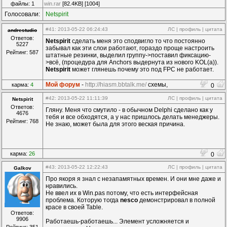
компоненты...
файлы: 1
win.rar
[82.4KB] [1004]
Голосовали:
Netspirit
#41
: 2013-05-22 06:24:43
ЛС
|
профиль
|
цитата
andrestudio
Ответов:
Netspirit
сделать меня это сподвигло то что постоянно
5227
забывал как эти слои работают, гораздо проще настроить
Рейтинг: 587
штатные резинки, выделил группу->поставил фиксацию-
>всё, (процедура для Anchors выдернута из нового KOL(a)).
Netspirit
может глянешь почему это под FPC не работает.
Мой форум
-
http://hiasm.bbtalk.me/
схемы,
карма:
4
0
компоненты...
#42
: 2013-05-22 11:11:39
ЛС
|
профиль
|
цитата
Netspirit
Ответов:
Гляну. Меня что смутило - в обычном Delphi сделано как у
4676
тебя и все обходятся, а у нас пришлось делать менеджеры.
Рейтинг: 768
Не знаю, может была для этого веская причина.
карма:
26
0
#43
: 2013-05-22 12:22:43
ЛС
|
профиль
|
цитата
Galkov
Про якоря я знал с незапамятных времен. И они мне даже и
нравились.
Не ввел их в Win.pas потому, что есть интерфейсная
проблема. Которую тогда
nesco
демонстрировал в полной
красе в своей Table.
Ответов:
9906
Работаешь-работаешь... Элемент усложняется и