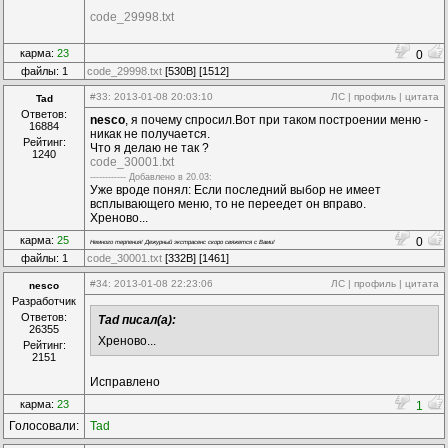
code_29998.txt
карма:
23
0
файлы: 1
code_29998.txt
[530B] [1512]
#33
: 2013-01-08 20:03:10
ЛС
|
профиль
|
цитата
Tad
Ответов:
nesco
, я почему спросил.Вот при таком построении меню -
16884
никак не получается.
Рейтинг:
Что я делаю не так ?
1240
code_30001.txt
------------ Дoбавленo в 20.03:
Уже вроде понял: Если последний выбор не имеет
всплывающего меню, то не переедет он вправо.
Хреново...
карма:
25
0
Немного терпения! Дежурный экстрасенс скоро свяжется с Вами!
файлы: 1
code_30001.txt
[332B] [1461]
#34
: 2013-01-08 22:23:06
ЛС
|
профиль
|
цитата
nesco
Разработчик
Ответов:
Tad писал(а):
26355
Хреново...
Рейтинг:
2151
Исправлено
карма:
23
1
Голосовали:
Tad