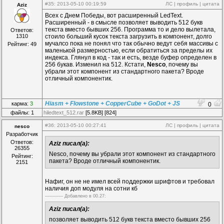
#35
: 2013-05-10 00:19:59
ЛС
|
профиль
|
цитата
Aziz
Всех с Днем Победы, вот расширенный LedText.
Расширенный - в смысле позволяет выводить 512 букв
текста вместо бывших 256. Программа то и дело вылетала,
Ответов:
1310
стоило больший кусок текста загрузить в компонент, долго
мучалсо пока не понял что так обычно ведут себя массивы с
Рейтинг: 49
маленькой размерностью, если обратиться за пределы их
индекса. Глянул в код - так и есть, везде буфер определен в
256 букав. Изменил на 512. Кстати,
Nesco
, почему вы
убрали этот компонент из стандартного пакета? Вроде
отличный компонентик.
Hiasm + Flowstone + CopperCube + GoDot + JS
карма:
3
0
файлы: 1
hiledtext_512.rar
[5.8KB] [824]
#36
: 2013-05-10 00:27:41
ЛС
|
профиль
|
цитата
nesco
Разработчик
Ответов:
Aziz писал(а):
26355
Nesco, почему вы убрали этот компонент из стандартного
Рейтинг:
пакета? Вроде отличный компонентик.
2151
Нафиг, он не не имел всей поддержки шрифтов и требовал
наличия доп модуля на сотни кб
------------ Дoбавленo в 00.27:
Aziz писал(а):
позволяет выводить 512 букв текста вместо бывших 256