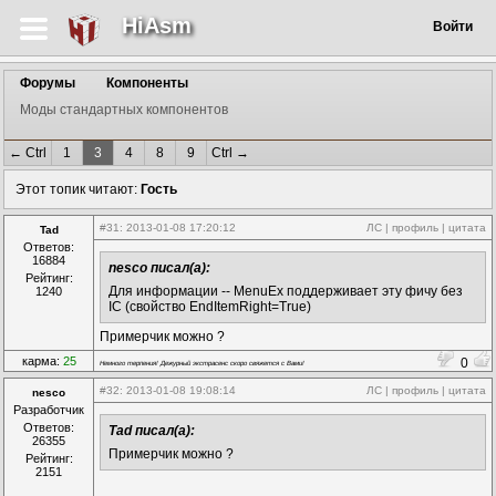
HiAsm
Войти
Форумы
Компоненты
Моды стандартных компонентов
← Ctrl
1
3
4
8
9
Ctrl →
Этот топик читают:
Гость
#31
: 2013-01-08 17:20:12
ЛС
|
профиль
|
цитата
Tad
Ответов:
16884
nesco писал(а):
Рейтинг:
Для информации -- MenuEx поддерживает эту фичу без
1240
IC (свойство EndItemRight=True)
Примерчик можно ?
карма:
25
0
Немного терпения! Дежурный экстрасенс скоро свяжется с Вами!
#32
: 2013-01-08 19:08:14
ЛС
|
профиль
|
цитата
nesco
Разработчик
Ответов:
Tad писал(а):
26355
Примерчик можно ?
Рейтинг:
2151