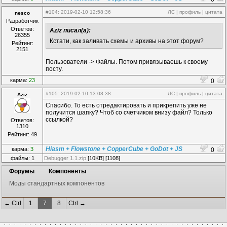
#104
: 2019-02-10 12:58:36
ЛС
|
профиль
|
цитата
nesco
Разработчик
Ответов:
Aziz писал(а):
26355
Кстати, как заливать схемы и архивы на этот форум?
Рейтинг:
2151
Пользователи -> Файлы. Потом привязываешь к своему
посту.
карма:
23
0
#105
: 2019-02-10 13:08:38
ЛС
|
профиль
|
цитата
Aziz
Спасибо. То есть отредактировать и прикрепить уже не
получится шапку? Чтоб со счетчиком внизу файл? Только
ссылкой?
Ответов:
1310
Рейтинг: 49
Hiasm + Flowstone + CopperCube + GoDot + JS
карма:
3
0
файлы: 1
Debugger 1.1.zip
[10KB] [1108]
Форумы
Компоненты
Моды стандартных компонентов
← Ctrl
1
7
8
Ctrl →