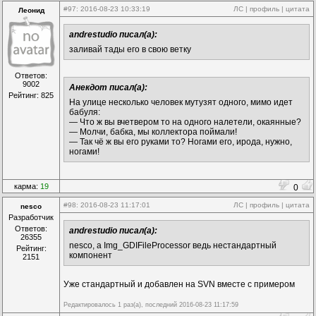
компоненты...
#97
: 2016-08-23 10:33:19
ЛС
|
профиль
|
цитата
Леонид
andrestudio писал(а):
заливай тады его в свою ветку
Ответов:
9002
Анекдот писал(а):
Рейтинг: 825
На улице несколько человек мутузят одного, мимо идет
бабуля:
— Что ж вы вчетвером то на одного налетели, окаянные?
— Молчи, бабка, мы коллектора поймали!
— Так чё ж вы его руками то? Ногами его, ирода, нужно,
ногами!
карма:
19
0
#98
: 2016-08-23 11:17:01
ЛС
|
профиль
|
цитата
nesco
Разработчик
Ответов:
andrestudio писал(а):
26355
nesco, а Img_GDIFileProcessor ведь нестандартный
Рейтинг:
компонент
2151
Уже стандартный и добавлен на SVN вместе с примером
Редактировалось 1 раз(а), последний 2016-08-23 11:17:59