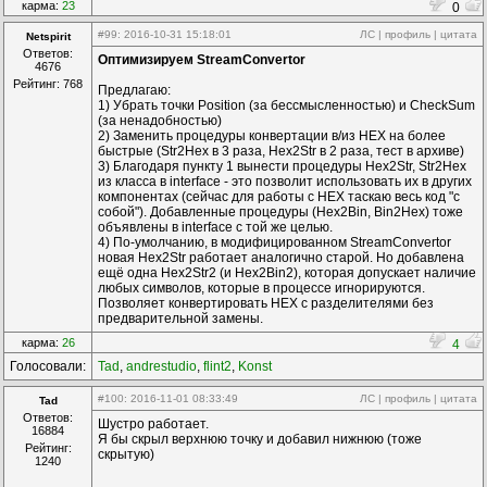
карма:
23
0
#99
: 2016-10-31 15:18:01
ЛС
|
профиль
|
цитата
Netspirit
Ответов:
Оптимизируем StreamConvertor
4676
Рейтинг: 768
Предлагаю:
1) Убрать точки Position (за бессмысленностью) и CheckSum
(за ненадобностью)
2) Заменить процедуры конвертации в/из HEX на более
быстрые (Str2Hex в 3 раза, Hex2Str в 2 раза, тест в архиве)
3) Благодаря пункту 1 вынести процедуры Hex2Str, Str2Hex
из класса в interface - это позволит использовать их в других
компонентах (сейчас для работы с HEX таскаю весь код "с
собой"). Добавленные процедуры (Hex2Bin, Bin2Hex) тоже
объявлены в interface с той же целью.
4) По-умолчанию, в модифицированном StreamConvertor
новая Hex2Str работает аналогично старой. Но добавлена
ещё одна Hex2Str2 (и Hex2Bin2), которая допускает наличие
любых символов, которые в процессе игнорируются.
Позволяет конвертировать HEX с разделителями без
предварительной замены.
карма:
26
4
Голосовали:
Tad
,
andrestudio
,
flint2
,
Konst
#100
: 2016-11-01 08:33:49
ЛС
|
профиль
|
цитата
Tad
Ответов:
Шустро работает.
16884
Я бы скрыл верхнюю точку и добавил нижнюю (тоже
Рейтинг:
скрытую)
1240