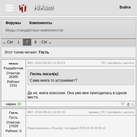
HiAsm
Войти
Форумы
Компоненты
Моды стандартных компонентов
← Ctrl
1
7
8
Ctrl →
Этот топик читают:
Гость
#91
: 2016-08-22 11:35:23
ЛС
|
профиль
|
цитата
nesco
Разработчик
Ответов:
Гость писал(а):
26355
Сама книга то устраивает?
Рейтинг:
2151
Да не, книга классная. Она уже мне пригодилась в одном
месте.
карма:
23
0
#92
: 2016-08-22 14:01:30
правка
|
ЛС
|
профиль
|
цитата
Гость
Гость
Ответов:
17029
Редактировалось 19 раз(а), последний 2025-02-28 09:36:14
Рейтинг: 0