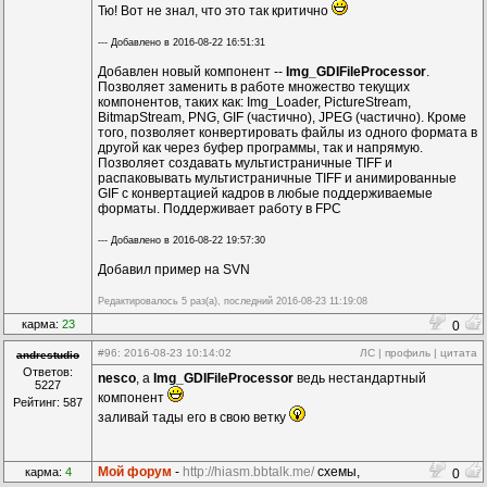
Тю! Вот не знал, что это так критично
--- Добавлено в 2016-08-22 16:51:31
Добавлен новый компонент --
Img_GDIFileProcessor
.
Позволяет заменить в работе множество текущих
компонентов, таких как: Img_Loader, PictureStream,
BitmapStream, PNG, GIF (частично), JPEG (частично). Кроме
того, позволяет конвертировать файлы из одного формата в
другой как через буфер программы, так и напрямую.
Позволяет создавать мультистраничные TIFF и
распаковывать мультистраничные TIFF и анимированные
GIF с конвертацией кадров в любые поддерживаемые
форматы. Поддерживает работу в FPC
--- Добавлено в 2016-08-22 19:57:30
Добавил пример на SVN
Редактировалось 5 раз(а), последний 2016-08-23 11:19:08
карма:
23
0
#96
: 2016-08-23 10:14:02
ЛС
|
профиль
|
цитата
andrestudio
Ответов:
nesco
, а
Img_GDIFileProcessor
ведь нестандартный
5227
компонент
Рейтинг: 587
заливай тады его в свою ветку
Мой форум
-
http://hiasm.bbtalk.me/
схемы,
карма:
4
0