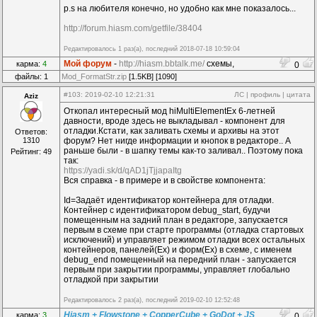
p.s на любителя конечно, но удобно как мне показалось...
http://forum.hiasm.com/getfile/38404
Редактировалось 1 раз(а), последний 2018-07-18 10:59:04
Мой форум
-
http://hiasm.bbtalk.me/
схемы,
карма:
4
0
компоненты...
файлы: 1
Mod_FormatStr.zip
[1.5KB] [1090]
#103
: 2019-02-10 12:21:31
ЛС
|
профиль
|
цитата
Aziz
Откопал интересный мод hiMultiElementEx 6-летней
давности, вроде здесь не выкладывал - компонент для
отладки.Кстати, как заливать схемы и архивы на этот
Ответов:
1310
форум? Нет нигде информации и кнопок в редакторе.. А
раньше были - в шапку темы как-то заливал.. Поэтому пока
Рейтинг: 49
так:
https://yadi.sk/d/qAD1jTjjapaItg
Вся справка - в примере и в свойстве компонента:
Id=Задаёт идентификатор контейнера для отладки.
Контейнер с идентификатором debug_start, будучи
помещенным на задний план в редакторе, запускается
первым в схеме при старте программы (отладка стартовых
исключений) и управляет режимом отладки всех остальных
контейнеров, панелей(Ex) и форм(Ex) в схеме, с именем
debug_end помещенный на передний план - запускается
первым при закрытии программы, управляет глобально
отладкой при закрытии
Редактировалось 2 раз(а), последний 2019-02-10 12:52:48
Hiasm + Flowstone + CopperCube + GoDot + JS
карма:
3
0