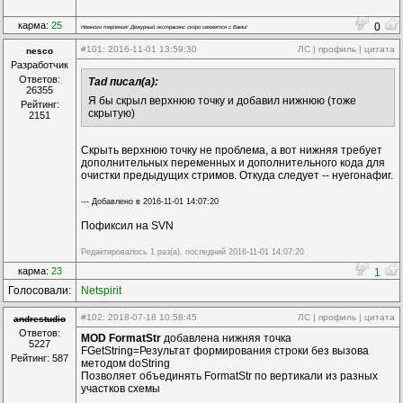
карма:
25
0
Немного терпения! Дежурный экстрасенс скоро свяжется с Вами!
#101
: 2016-11-01 13:59:30
ЛС
|
профиль
|
цитата
nesco
Разработчик
Ответов:
Tad писал(а):
26355
Я бы скрыл верхнюю точку и добавил нижнюю (тоже
Рейтинг:
скрытую)
2151
Скрыть верхнюю точку не проблема, а вот нижняя требует
дополнительных переменных и дополнительного кода для
очистки предыдущих стримов. Откуда следует -- нуегонафиг.
--- Добавлено в 2016-11-01 14:07:20
Пофиксил на SVN
Редактировалось 1 раз(а), последний 2016-11-01 14:07:20
карма:
23
1
Голосовали:
Netspirit
#102
: 2018-07-18 10:58:45
ЛС
|
профиль
|
цитата
andrestudio
Ответов:
MOD
FormatStr
добавлена нижняя точка
5227
FGetString=Результат формирования строки без вызова
Рейтинг: 587
методом doString
Позволяет объединять FormatStr по вертикали из разных
участков схемы