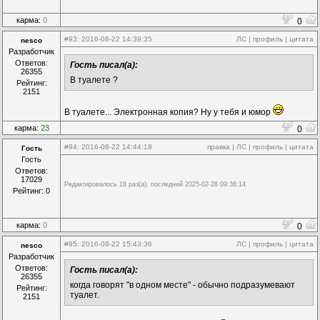
карма:
0
0
#93
: 2016-08-22 14:39:35
ЛС
|
профиль
|
цитата
nesco
Разработчик
Ответов:
Гость писал(а):
26355
В туалете ?
Рейтинг:
2151
В туалете... Электронная копия? Ну у тебя и юмор
карма:
23
0
#94
: 2016-08-22 14:44:18
правка
|
ЛС
|
профиль
|
цитата
Гость
Гость
Ответов:
17029
Редактировалось 18 раз(а), последний 2025-02-28 09:36:14
Рейтинг: 0
карма:
0
0
#95
: 2016-08-22 15:43:36
ЛС
|
профиль
|
цитата
nesco
Разработчик
Ответов:
Гость писал(а):
26355
когда говорят "в одном месте" - обычно подразумевают
Рейтинг:
туалет.
2151