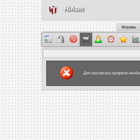
HiAsm
Форумы
Для просмотра профиля необх