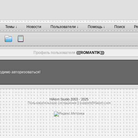
Темы ↓
Новости
Пользователи ↓
Помощь ↓
Поиск
Р
Профиль пользователя
{[[ROMANTIK]]}
одимо авторизоваться!
HiAsm Studio 2003 - 2025
Пользовательское соглашение
|
support@hiasm.com