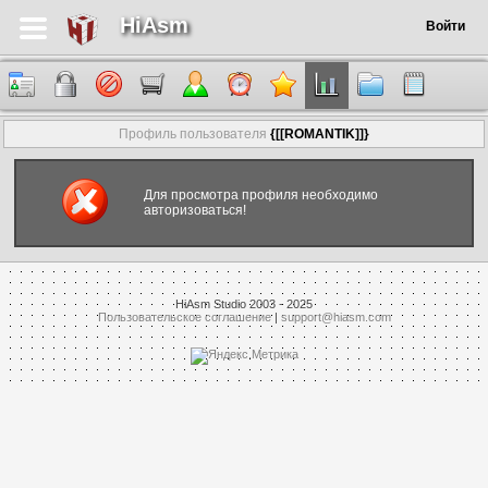
HiAsm
Войти
Профиль пользователя
{[[ROMANTIK]]}
Для просмотра профиля необходимо
авторизоваться!
HiAsm Studio 2003 - 2025
Пользовательское соглашение
|
support@hiasm.com