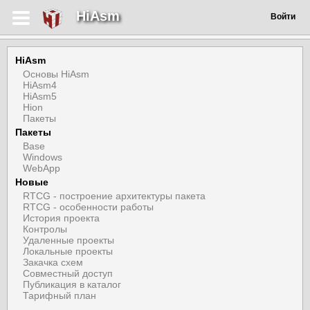
HiAsm
Войти
HiAsm
Основы HiAsm
HiAsm4
HiAsm5
Hion
Пакеты
Пакеты
Base
Windows
WebApp
Новые
RTCG - построение архитектуры пакета
RTCG - особенности работы
История проекта
Контролы
Удаленные проекты
Локальные проекты
Закачка схем
Совместный доступ
Публикация в каталог
Тарифный план