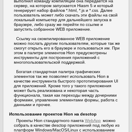
выполнил команду компиляции она передается на
сервер, на котором запускается Hiasm 5 и который
генерирует набор файлов *.html, *.js и *.css. Далее
пользователь может либо скачать эти файлы на свой
локальный компьютер для дальнейшего запуска в
браузере, либо сразу же перейти по ссылке и
запустить собранное WEB приложение.
Ссылку на скомпилированное WEB приложение
можно послать другим пользователям, которые так же
смогут открыть его в браузере и пользоваться им. При
этом в палитре элементов Hion предусмотрены
инструменты для построения приложений с
многопользовательской поддержкой.
Богатая стандартная палитра графических
элементов так же позволяет использовать Hion в
качестве инструмента быстрого прототипирования UI
для приложений. Кроме того у такого приложения
может быть реализована и некоторая часть
функционала, такая как переходы между дочерними
формами, управление элементами формы, работа с
данными и прочее.
Использование проектов Hion на desctop
Проекты Hion стандартного пакета
WebApp
можно
собрать в качестве desctop приложений под любую из
платформ Windows/MacOS/Linux с использованием