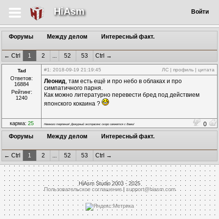
HiAsm
Войти
Форумы
Между делом
Интересный факт.
← Ctrl
1
2
...
52
53
Ctrl →
#1
: 2018-09-19 21:19:45
ЛС
|
профиль
|
цитата
Tad
Ответов:
Леонид
, там есть ещё и про небо в облаках и про
16884
симпатичного парня.
Рейтинг:
Как можно литературно перевести бред под действием
1240
японского кокаина ?
карма:
25
0
Немного терпения! Дежурный экстрасенс скоро свяжется с Вами!
Форумы
Между делом
Интересный факт.
← Ctrl
1
2
...
52
53
Ctrl →
HiAsm Studio 2003 - 2025
Пользовательское соглашение
|
support@hiasm.com