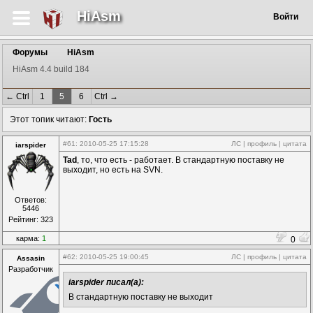
HiAsm
Войти
Форумы
HiAsm
HiAsm 4.4 build 184
← Ctrl
1
5
6
Ctrl →
Этот топик читают:
Гость
#61
: 2010-05-25 17:15:28
ЛС
|
профиль
|
цитата
iarspider
Tad
, то, что есть - работает. В стандартную поставку не
выходит, но есть на SVN.
Ответов:
5446
Рейтинг: 323
карма:
1
0
#62
: 2010-05-25 19:00:45
ЛС
|
профиль
|
цитата
Assasin
Разработчик
iarspider писал(а):
В стандартную поставку не выходит