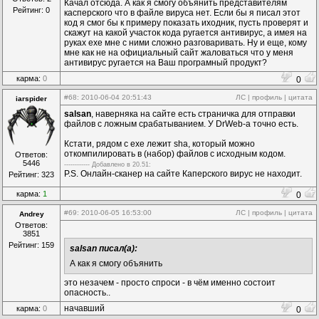
Качал отсюда. А как я смогу объянить представителям
Рейтинг: 0
касперского что в файле вируса нет. Если бы я писал этот
код я смог бы к примеру показать иходник, пусть проверят и
скажут на какой участок кода ругается антивирус, а имея на
руках exe мне с ними сложно разговаривать. Ну и еще, кому
мне как не на официальный сайт жаловаться что у меня
антивирус ругается на Ваш програмный продукт?
карма:
0
0
#68
: 2010-06-04 20:51:43
ЛС
|
профиль
|
цитата
iarspider
salsan
, наверняка на сайте есть страничка для отправки
файлов с ложным срабатыванием. У DrWeb-а точно есть.
Кстати, рядом с exe лежит sha, который можно
откомпилировать в (набор) файлов с исходным кодом.
Ответов:
5446
------------ Дoбавленo в 20.51:
P.S. Онлайн-сканер на сайте Каперского вирус не находит.
Рейтинг: 323
карма:
1
0
#69
: 2010-06-05 16:53:00
ЛС
|
профиль
|
цитата
Andrey
Ответов:
3851
Рейтинг: 159
salsan писал(а):
А как я смогу объянить
это незачем - просто спроси - в чём именно состоит
опасность..
начавший
карма:
0
0