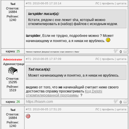
#70
: 2010-06-05 17:10:14
ЛС
|
профиль
|
цитата
Tad
Ответов:
16884
iarspider писал(а):
Рейтинг:
Кстати, рядом с exe лежит sha, который можно
1240
откомпилировать в (набор) файлов с исходным кодом.
iarspider
, Если не трудно, подробнее можно ? Может
начинающему и понятно, а я никак не врублюсь.
карма:
25
0
Немного терпения! Дежурный экстрасенс скоро свяжется с Вами!
#71
: 2010-06-05 17:37:09
ЛС
|
профиль
|
цитата
Administrator
Администрация
Tad писал(а):
Может начинающему и понятно, а я никак не врублюсь.
Ответов:
15295
Рейтинг:
видимо от того, что
не
начинайщий считает ниже своего
1519
достоиства справку просматривать
Код Delphi
откомпилированной программы
?
https://hiasm.com
карма:
26
0
#72
: 2010-06-05 17:51:20
ЛС
|
профиль
|
цитата
Tad
Ответов:
16884
Рейтинг:
1240