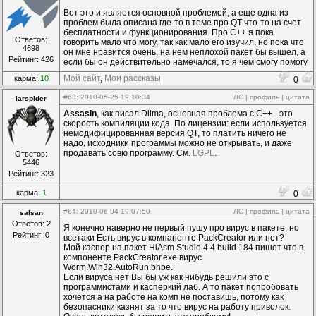
Вот это и является основной проблемой, а еще одна из
проблем была описана где-то в теме про QT что-то на счет
бесплатности и функционирования. Про C++ я пока
Ответов:
говорить мало что могу, так как мало его изучил, но пока что
4698
он мне нравится очень, на нем неплохой пакет бы вышел, а
Рейтинг: 426
если бы он действительно намечался, то я чем смогу помогу
Мой сайт
,
Мои рассказы
карма:
10
0
#63
: 2010-05-25 19:10:34
ЛС
|
профиль
|
цитата
iarspider
Assasin
, как писал Dilma, основная проблема с C++ - это
скорость компиляции кода. По лицензии: если используется
немодифицированная версия QT, то платить ничего не
надо, исходники программы можно не открывать, и даже
продавать совю программу. См.
LGPL
.
Ответов:
5446
Рейтинг: 323
карма:
1
0
#64
: 2010-06-04 19:07:50
ЛС
|
профиль
|
цитата
salsan
Ответов: 2
Я конечно наверно не первый пушу про вирус в пакете, но
Рейтинг: 0
всетаки Есть вирус в компаненте PackCreator или нет?
Мой каспер на пакет HiAsm Studio 4.4 build 184 пишет что в
компоненте PackCreator.exe вирус
Worm.Win32.AutoRun.bhbe.
Если вируса нет Вы бы уж как нибудь решили это с
программистами и касперкий лаб. А то пакет попробовать
хочется а на работе на комп не поставишь, потому как
безопасники казнят за то что вирус на работу приволок.