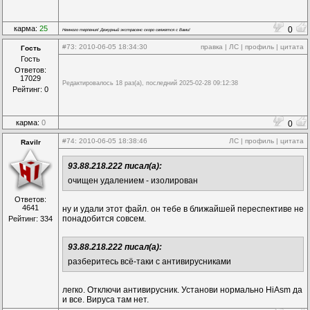
карма:
25
0
Немного терпения! Дежурный экстрасенс скоро свяжется с Вами!
#73
: 2010-06-05 18:34:30
правка
|
ЛС
|
профиль
|
цитата
Гость
Гость
Ответов:
17029
Редактировалось 18 раз(а), последний 2025-02-28 09:12:38
Рейтинг: 0
карма:
0
0
#74
: 2010-06-05 18:38:46
ЛС
|
профиль
|
цитата
Ravilr
93.88.218.222 писал(а):
очищен удалением - изолирован
Ответов:
4641
ну и удали этот файл. он тебе в ближайшей переспективе не
понадобится совсем.
Рейтинг: 334
93.88.218.222 писал(а):
разберитесь всё-таки с антивирусниками
легко. Отключи антивирусник. Установи нормально HiAsm да
и все. Вируса там нет.