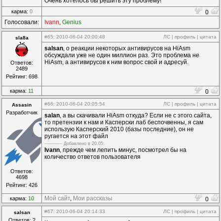
Очень хотелось бы решить эту проблему!
карма:
0
0
Голосовали:
Ivann
,
Genius
#65
: 2010-06-04 20:00:48
ЛС
|
профиль
|
цитата
sla8a
salsan
, о реакции некоторых антивирусов на HiAsm
обсуждали уже не один миллион раз. Это проблема не
HiAsm, а антивирусов к ним вопрос свой и адресуй.
Ответов:
2489
Рейтинг: 698
карма:
11
0
#66
: 2010-06-04 20:05:54
ЛС
|
профиль
|
цитата
Assasin
Разработчик
salan
, а вы скачивали HiAsm откуда? Если не с этого сайта,
то претензии к нам и Касперски лаб беспочвенны, я сам
использую Касперский 2010 (базы последние), он не
ругается на этот файл
------------ Дoбавленo в 20.05:
Ivann
, прежде чем лепить минус, посмотрел бы на
количество ответов пользователя
Ответов:
4698
Рейтинг: 426
Мой сайт
,
Мои рассказы
карма:
10
0
#67
: 2010-06-04 20:14:33
ЛС
|
профиль
|
цитата
salsan
Ответов: 2