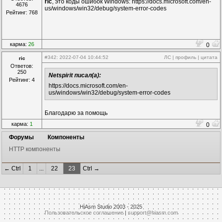
ric
, это коды ошибок Windows: https://docs.microsoft.com/en-
4676
us/windows/win32/debug/system-error-codes
Рейтинг: 768
карма:
26
0
#342
: 2022-07-04 10:44:52
ЛС
|
профиль
|
цитата
ric
Ответов:
250
Netspirit писал(а):
Рейтинг: 4
https://docs.microsoft.com/en-
us/windows/win32/debug/system-error-codes
Благодарю за помощь
карма:
1
0
Форумы
Компоненты
HTTP компоненты
← Ctrl
1
...
22
23
Ctrl →
HiAsm Studio 2003 - 2025
Пользовательское соглашение
|
support@hiasm.com