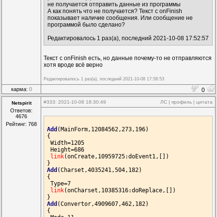
link
(onDownload,4909607:doConvert,[])

не получается отправить данные из программы
А как понять что не получается? Текст с onFinish
Add
(RichEdit,9856322,651,133)

показывает наличие сообщения. Или сообщение не
{

программой было сделано?
 Left=15

 Top=15

Редактировалось 1 раз(а), последний 2021-10-08 17:52:57
 Width=310

 Height=310

Текст с onFinish есть, но данные почему-то не отправляются
 Font=[MS Sans Serif,10,3,0,1]

хотя вроде всё верно
 ScrollBars=3

 ReadOnly=0

Редактировалось 1 раз(а), последний 2021-10-08 17:58:53
Add
(BlockFind,3450763,364,91)

карма:
0
0
{

 StartBlock=
"<div class="
msg
"><div class="
info
"><s
#333
: 2021-10-08 18:30:49
ЛС
|
профиль
|
цитата
Netspirit
 EndBlock=
"</div>"
Ответов:
link
(onSearch,13353085:doReplace,[])

4676
Рейтинг: 768
Add
(Replace,13353085,420,91)

Add
(MainForm,12084562,273,196)

{

{

 SubStr=
"</span><span class="
misc
"><span class="
da
 Width=1205

 DestStr=
"    "
 Height=686

link
(onReplace,5656781:doReplace,[])

link
(onCreate,10959725:doEvent1,[])

Add
(Replace,5656781,469,91)

Add
(Charset,4035241,504,182)

{

{

 SubStr=
"<div class="
msg
"><div class="
info
"><span 
 Type=7

link
(onReplace,11981885:doReplace,[])

link
(onCharset,10385316:doReplace,[])

Add
(Replace,11981885,525,91)

Add
(Convertor,4909607,462,182)

{

{

 SubStr=
"</span> </span></div2>"