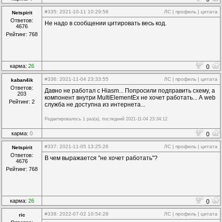
#335
: 2021-10-11 10:29:58
ЛС
|
профиль
|
цитата
Netspirit
Ответов:
Не надо в сообщении цитировать весь код.
4676
Рейтинг: 768
карма:
26
0
#336
: 2021-11-04 23:33:55
ЛС
|
профиль
|
цитата
kaban4ik
Ответов:
Давно не работал с Hiasm... Попросили подправить схему, а
203
компонент внутри MultiElementEx не хочет работать... А web
Рейтинг: 2
служба не доступна из интернета...
Редактировалось 1 раз(а), последний 2021-11-04 23:34:12
карма:
0
0
#337
: 2021-11-05 13:25:26
ЛС
|
профиль
|
цитата
Netspirit
Ответов:
В чем выражается "не хочет работать"?
4676
Рейтинг: 768
карма:
26
0
#338
: 2022-07-02 10:54:28
ЛС
|
профиль
|
цитата
ric