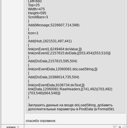
Left=660
Top=25
Width=475
Height=595
ScrollBars=3
}
Add(Message,5226607,714,588)
{
Icon=1
}
Add(Hub,1821531,497,441)
{
link(onEvent1,6249464:doValue,[])
link(onEvent2,2157815:doData,[(553,454)(553,510)])
}
Add(DoData,2157815,595,504)
{
link(onEventData,12060081:doLoadString,[])
}
Add(DoData,10388014,735,504)
{
link(onEventData,9106734:doText,[])
link(Data,12060081:RawHeaders,[(741,492)(703,492)
(703,548)(664,548)])
}
Заглушить данные на входе doLoadString, добавить
дополнительные параметры в PostData (в FormatStr).
спасибо огромное.
карма:
0
0