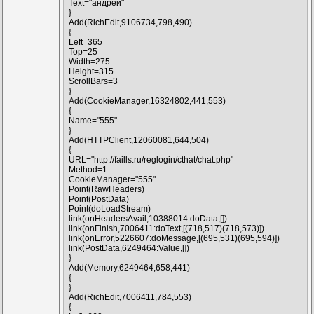
Text="андрей"
Add
(RichEdit,7006411,784,553)

}
{

Add(RichEdit,9106734,798,490)
 Left=660

{
 Top=25

Left=365
 Width=475

Top=25
 Height=595

Width=275
 ScrollBars=3

Height=315
ScrollBars=3
Add
(Message,5226607,714,588)

}
{

Add(CookieManager,16324802,441,553)
 Icon=1

{
Name="555"
Add
(Hub,1821531,497,441)

}
{

Add(HTTPClient,12060081,644,504)
link
(onEvent1,6249464:doValue,[])

{
link
(onEvent2,2157815:doData,[(553,454)(553,510)])
URL="http://faills.ru/reglogin/cthat/chat.php"
Method=1
Add
(DoData,2157815,595,504)

CookieManager="555"
{

Point(RawHeaders)
link
(onEventData,12060081:doLoadString,[])

Point(PostData)
Point(doLoadStream)
Add
(DoData,10388014,735,504)

link(onHeadersAvail,10388014:doData,[])
{

link(onFinish,7006411:doText,[(718,517)(718,573)])
link
(onEventData,9106734:doText,[])

link(onError,5226607:doMessage,[(695,531)(695,594)])
link
(Data,12060081:RawHeaders,[(741,492)(703,492)
link(PostData,6249464:Value,[])
}

}
Add(Memory,6249464,658,441)
{
}
Add(RichEdit,7006411,784,553)
{