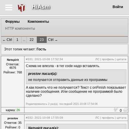
HiAsm
Войти
Форумы
Компоненты
HTTP компоненты
← Ctrl
1
...
22
23
Ctrl →
Этот топик читают:
Гость
#331
: 2021-10-08 17:52:34
ЛС
|
профиль
|
цитата
Netspirit
Ответов:
Схема не влезла - в тег code надо вставлять.
4676
Рейтинг: 768
prostov писал(а):
не получается отправить данные из программы
А как понять что не получается? Текст с onFinish показывает
наличие сообщения. Или сообщение не программой было
сделано?
Редактировалось 2 раз(а), последний 2021-10-08 17:54:06
карма:
26
0
#332
: 2021-10-08 17:55:09
ЛС
|
профиль
|
цитата
prostov
Ответов: 35
Рейтинг: 0
Netspirit писал(а):