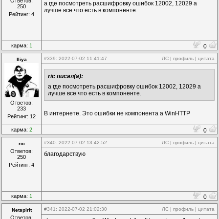
Ответов:
а где посмотреть расшифровку ошибок 12002, 12029 а
250
лучше все что есть в компоненте.
Рейтинг: 4
карма:
1
0
#339
: 2022-07-02 11:41:47
ЛС
|
профиль
|
цитата
Iliya
ric писал(а):
а где посмотреть расшифровку ошибок 12002, 12029 а
лучше все что есть в компоненте.
Ответов:
233
В интернете. Это ошибки не компонента а WinHTTP
Рейтинг: 12
карма:
2
0
#340
: 2022-07-02 13:42:52
ЛС
|
профиль
|
цитата
ric
Ответов:
благодарствую
250
Рейтинг: 4
карма:
1
0
#341
: 2022-07-02 21:02:30
ЛС
|
профиль
|
цитата
Netspirit
Ответов: