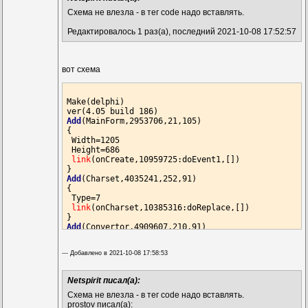
Схема не влезла - в тег code надо вставлять.
Редактировалось 1 раз(а), последний 2021-10-08 17:52:57
вот схема
Make(delphi)

Add
(MainForm,2953706,21,105)

{

 Width=1205

 Height=686

link
(onCreate,10959725:doEvent1,[])

Add
(Charset,4035241,252,91)

{

 Type=7

link
(onCharset,10385316:doReplace,[])

Add
(Convertor,4909607,210,91)

{

 Mode=11

--- Добавлено в 2021-10-08 17:58:53
link
(onResult,4035241:doCharset,[])

Add
(HTTP_Get,7044225,161,84)

Netspirit писал(а):
{

 URL=
"https://faills.ru/reglogin/cthat/chat.php"
Схема не влезла - в тег code надо вставлять.
 Method=1

prostov писал(а):