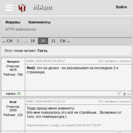
HiAsm
Войти
Форумы
Компоненты
HTTP компоненты
← Ctrl
1
...
19
20
21
Ctrl →
Этот топик читают:
Гость
#286
: 2020-06-09 16:39:57
ЛС
|
профиль
|
цитата
Netspirit
Ответов:
flint2
, что он делал - он рассказывал на последних 2-х
4676
страницах.
Рейтинг: 768
карма:
26
0
#287
: 2020-06-09 17:03:10
ЛС
|
профиль
|
цитата
flint2
Ответов:
Тогда прошу меня извинить!
2059
(Но мне показалось это всё не стройным... Возможно от
Рейтинг: 133
того, что температура.)
Редактировалось 1 раз(а), последний 2020-06-09 17:09:45