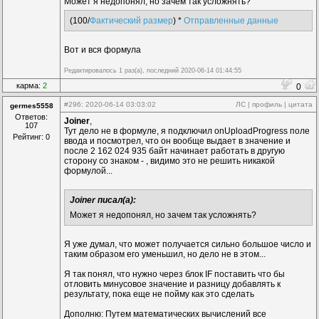
Может я недопонял, но зачем так усложнять?
Add
(Hub,461469,287,420)

{

(100/
Фактический размер
) *
Отправленные данные
 InCount=3

link
(onEvent1,11334244:doStart,[(332,426)(332,258)
link
(onEvent2,7073966:doStart,[(329,433)(329,580)]
Вот и вся формула
Add
(Hub,11483881,525,252)

Редактировалось 1 раз(а), последний 2020-06-14 01:44:55
{

карма:
2
 OutCount=3

0
link
(onEvent1,15645132:doRandom,[(560,258)(560,146
#296
: 2020-06-14 03:03:02
ЛС
|
профиль
|
цитата
link
(onEvent2,12126090:doData,[(551,265)(551,289)
germes5558
link
(onEvent3,5090797:doCopy,[(557,272)(557,258)])
Ответов:
Joiner
,
107
Тут дело не в формуле, я подключил onUploadProgress поле
Add
(Hub,14789685,546,574)

Рейтинг: 0
ввода и посмотрел, что он вообще выдает в значение и
{

после 2 162 024 935 байт начинает работать в другую
 OutCount=3

сторону со знаком - , видимо это не решить никакой
link
(onEvent1,13811772:doRandom,[(584,580)(584,496
формулой...
link
(onEvent2,11279074:doData,[(572,587)(572,615)
link
(onEvent3,4839667:doCopy,[(578,594)(578,601)])
Joiner писал(а):
Add
(FormatStr,5138992,581,196)

Может я недопонял, но зачем так усложнять?
{

 DataCount=1

 Mask=
"E:\\test\\%1.mp4"
Я уже думал, что может получается сильно большое число и
 Point(FString)

таким образом его уменьшил, но дело не в этом...
link
(onFString,530811:doAdd,[])

link
(Str1,15645132:Random,[])

Я так понял, что нужно через блок IF поставить что бы
отловить минусовое значение и разницу добавлять к
Add
(FormatStr,8865822,602,539)

результату, пока еще не пойму как это сделать
{

 DataCount=1

Дополню: Путем математических вычислений все
 Mask=
"E:\\test\\%1.mp4"