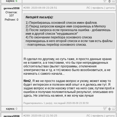
карма:
6
0
#288
: 2020-06-09 23:28:51
ЛС
|
профиль
|
цитата
germes5558
Ответов:
107
Netspirit писал(а):
Рейтинг: 0
1) Перебираешь основной список имен файлов.
2) Перед запросом каждое имя сохраняешь в Memory
3) После запроса если произошла ошибка - добавляешь
имя в другой список "неудавшихся"
4) По окончании перебора основного списка
перекидаешь в него второй список и если там есть файлы
- повторяешь перебор основного списка.
Я сделал по другому, но суть таже, я просто данные храню
не в памяти, а в текстовике, что бы при непредвиденных
обстоятельствах (вылет программы, отключения
электричества и тд. и тп) можно было возобновиться, а не
начинать с самого начала...
flint2
, Я же не просто задаю вопрос и ухожу, может кому то
будет интересен и полезен мой опыт и я делюсь им тут. Я
задаю вопрос и если нахожу ответ на него сам, путем проб и
ошибок и получаю положительный результат, описываю его
здесь. Не злитесь на меня, я же хочу как лучше
Редактировалось 1 раз(а), последний 2020-06-09 23:30:50
карма:
0
0
#289
: 2020-06-12 21:50:25
ЛС
|
профиль
|
цитата
germes5558