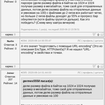
Рейтинг: 0
link
(onEnd,4242509:In,[])

парсере (делю размер файла в байтах на 1024 и 1024
link
(FileName,12584361:Item,[(580,233)(522,233)(5
получаю размер в мегабайтах, тоже саой для отправленных
link
(NewFileName,5138992:FString,[])

данных, потом делю размер файла на отпраленые данные
и умножаю на 100) с файлами до 2 гигов все работает четко,
Add
(FileTools,4839667,595,588)

но больше 2 гигов файлы доходят до 55% и прогресс бар
{

обнуляется (хотя файлы грузятся дальше). Как это
 NewFileName=
"E:\\test\\test2.mp4"
победить? (Схему кину завтра вечером)
link
(onEnd,8162177:In,[])

link
(FileName,13755750:Item,[(601,576)(545,576)(5
Редактировалось 1 раз(а), последний 2020-06-13 23:59:51
link
(NewFileName,8865822:FString,[])

карма:
0
0
Add
(Thread,11334244,357,252)

#294
: 2020-06-14 00:55:47
ЛС
|
профиль
|
цитата
Nurlin
{

 FastStop=0

Ответов: 3
А что значит "подготовить с помощью URL-encoding" (Это из
link
(onExec,12584361:doEnum,[])

Рейтинг: 0
описания EncType, HTTPclient'a)? Я не нашел "URL-
encoding" в свойствах и точках.
Add
(Thread,7073966,357,574)

{

 Delay=1300

 FastStop=0

карма:
0
0
link
(onExec,13755750:doEnum,[])

#295
: 2020-06-14 01:44:03
ЛС
|
профиль
|
цитата
Joiner
Add
(Button,5944194,161,420)

Ответов:
{

207
 Left=130

germes5558 писал(а):
Рейтинг: 14
 Top=515

делю размер файла в байтах на 1024 и 1024 получаю
 Width=90

размер в мегабайтах, тоже саой для отправленных
 Height=40

данных, потом делю размер файла на отпраленые
 Font=[MS Sans Serif,10,1,255,1]

данные и умножаю на 100
 Caption=
"perenos"
link
(onClick,461469:doEvent1,[])
