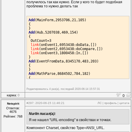
получилось так как нужно. Если у кого то будет подобная
 Point(FString)

проблема то нужно делать так
link
(onFString,13181563:doAdd,[])

link
(Str1,13811772:Random,[])

Add
(DoData,12126090,462,308)

Add
(MainForm,2953706,21,105)

{

{

link
(onEventData,9050316:doWork2,[])

link
(Data,12584361:Index,[])

Add
(Hub,5207038,469,154)

{

Add
(DoData,11279074,490,637)

 OutCount=3

{

link
(onEvent1,6953438:doData,[])

link
(onEventData,16612372:In,[])

link
(onEvent2,6953438:doCompare,[])

link
(Data,13755750:Index,[])

link
(onEvent3,1800458:In,[])

Add
(HubEx,9050316,502,308)

Add
(EventFromData,8345170,483,203)

{

{

 Angle=3

link
(onEvent,1083195:doDelete,[(506,248)(429,248)
Add
(MathParse,8684502,784,182)

{

Add
(GetDataEx,2617444,455,217)

 MathStr=
"%1 / %2 * 100"
{

 ResultType=0

link
(Data,1083195:Array,[])

Редактировалось 4 раз(а), последний 2020-06-14 15:57:31
link
(onResult,3786722:doReplace,[])

link
(X1,3720303:Var,[])

карма:
0
0
Add
(LineBreak,16368397,476,231)

link
(X2,9238335:Var,[])

{

#297
: 2020-06-15 11:46:21
ЛС
|
профиль
|
цитата
Netspirit
 Type=1

Add
(Replace,3786722,840,182)

Ответов:
link
(Data,2617444:Var3,[(482,222)])

{

4676
Nurlin писал(а):
 Primary=[5152880,7,308]

 SubStr=
"-"
Рейтинг: 768
link
(onReplace,2918108:doPosition,[])

Я не нашел "URL-encoding" в свойствах и точках.
Add
(LineBreak,3548410,518,329)

{

Add
(LineBreak,2478442,483,315)

Компонент Charset, свойство Type=ANSI_URL.
link
(Out,9050316:doWork1,[(560,335)(560,314)])

{
