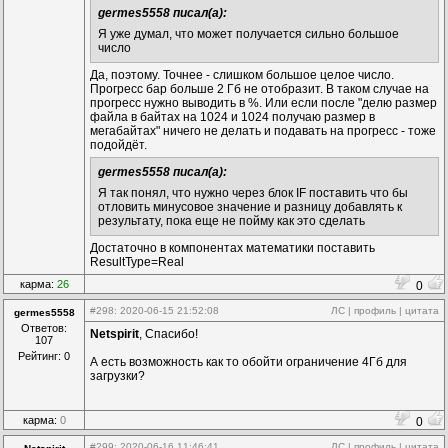
 Primary=[16612372,21,308]

 Caption=
"razmer"
germes5558 писал(а):
 Type=1

Я уже думал, что может получается сильно большое
Add
(LineBreak,5732109,238,434)

link
(Data,1503023:Var2,[])

число
{

 Primary=[9238335,308,-161]

link
(Out,461469:doEvent3,[])

Да, поэтому. Точнее - слишком большое целое число.
 Primary=[4242509,378,-189]

Add
(MultiElementEx,6953438,595,154)

Прогресс бар больше 2 Гб не отобразит. В таком случае на
{

прогресс нужно выводить в %. Или если после "делю размер
Add
(LineBreak,7072586,210,427)

}

файла в байтах на 1024 и 1024 получаю размер в
{

BEGIN_SDK

мегабайтах" ничего не делать и подавать на прогресс - тоже
link
(Out,461469:doEvent2,[])

Add
(EditMultiEx,3284523,21,21)

подойдёт.
 Primary=[8162177,427,161]

  {

   WorkCount=
#6:doData|9:doCompare|
germes5558 писал(а):
Add
(Random,15645132,581,140)

   VarCount=
#3:Var|
{

Я так понял, что нужно через блок IF поставить что бы
   Width=944

 Min=1000

отловить минусовое значение и разницу добавлять к
   Height=354

 Max=10000

результату, пока еще не пойму как это сделать
link
(doData,407790:doData,[(199,27)(199,146)])

link
(onRandom,5138992:doString,[(625,146)(625,174
link
(doCompare,6564645:doCompare,[(210,34)(210,2
Достаточно в компонентах математики поставить
link
(Var,10321634:Var,[(27,357)(748,357)])

Add
(Random,13811772,602,490)

ResultType=Real
  }

{

Add
(EventFromData,407790,378,140)

карма:
26
0
 Min=1000

  {

 Max=10000

  }

#298
: 2020-06-15 21:52:08
ЛС
|
профиль
|
цитата
germes5558
link
(onRandom,8865822:doString,[(646,496)(646,520
Add
(If_else,6564645,399,196)

Ответов:
}

Netspirit
  {

, Спасибо!
107
   Type=3

Рейтинг: 0
А есть возможность как то обойти ограничение 4Гб для
   Op2=String(0)

загрузки?
link
(onTrue,12462252:doCalc,[(495,202)(495,216)]
link
(onFalse,3220840:doValue,[(447,209)(447,265)
link
(Op1,5974072:Var2,[])

  }

карма:
0
0
Add
(FastMathParse,12462252,560,210)

  {

#299
: 2020-06-16 11:46:41
ЛС
|
профиль
|
цитата