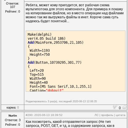
Ответов:
Ребята, может кому пригодится, вот рабочая схема
107
мультипотока для этого компонента. Для примера я покажу
Рейтинг: 0
на копировании файлов, но в место опирации над файлами
можно так же выгружать файлы в инет. Короче сама суть
надеюсь будет понятной...
Make(delphi)

Add
(MainForm,2953706,21,105)

{

 Width=1193

 Height=750

Add
(Button,10739295,301,77)

{

 Left=20

 Top=515

 Width=90

 Height=40

 Font=[MS Sans Serif,10,1,255,1]

 Caption=
"dobavit"
link
(onClick,14632018:doExecute,[])

Редактировалось 3 раз(а), последний 2020-06-13 12:06:35
Add
(Memo,1083195,441,77)

{

карма:
0
0
 Left=15

 Top=15

#290
: 2020-06-13 18:39:52
ЛС
|
профиль
|
цитата
Nurlin
 Width=300

Ответов: 3
Как посмотреть, какой отправляется запрос (Не тип
 Height=400

Рейтинг: 0
запроса, POST, GET, и тд, а содержание запроса, как в