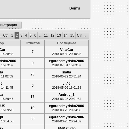
Войти
егистрация
← Ctrl
1
2
3
4
5
6
...
11
12
13
14
15
Ctrl →
ор
Ответов
Последнее
aCat
VitiaCat
7
 14:38:36
2018-09-30 20:10:28
riska2006
egorandmyriska2006
0
 15:03:37
2018-07-31 15:03:37
8a
sla8a
25
 11:02:35
2018-05-29 23:51:24
46
vit46
6
 14:11:45
2018-05-09 16:01:38
ka
Andrey_1
17
 15:59:47
2018-03-28 20:01:54
RUS
egorandmyriska2006
10
 15:09:28
2018-03-23 20:34:50
ipL
egorandmyriska2006
30
 13:54:50
2018-03-23 20:24:59
ть
FMKstudio