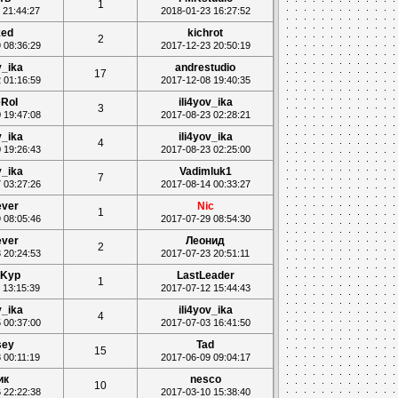
1
 21:44:27
2018-01-23 16:27:52
ked
kichrot
2
 08:36:29
2017-12-23 20:50:19
v_ika
andrestudio
17
 01:16:59
2017-12-08 19:40:35
RoI
ili4yov_ika
3
 19:47:08
2017-08-23 02:28:21
v_ika
ili4yov_ika
4
 19:26:43
2017-08-23 02:25:00
v_ika
Vadimluk1
7
 03:27:26
2017-08-14 00:33:27
ever
Nic
1
 08:05:46
2017-07-29 08:54:30
ever
Леонид
2
 20:24:53
2017-07-23 20:51:11
aKyp
LastLeader
1
 13:15:39
2017-07-12 15:44:43
v_ika
ili4yov_ika
4
 00:37:00
2017-07-03 16:41:50
sey
Tad
15
 00:11:19
2017-06-09 09:04:17
ик
nesco
10
 22:22:38
2017-03-10 15:38:40