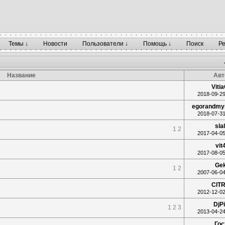
Темы ↓
Новости
Пользователи ↓
Помощь ↓
Поиск
Р
Название
Авт
Viti
2018-09-29
egorandmy
2018-07-31
sla
1
2
2017-04-05
vit
2017-08-05
Ge
1
2
2007-06-04
CIT
2012-12-02
DjP
1
2
3
2013-04-24
Гос