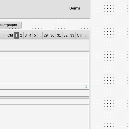
Войти
егистрация
← Ctrl
1
2
3
4
5
...
29
30
31
32
33
Ctrl →
1