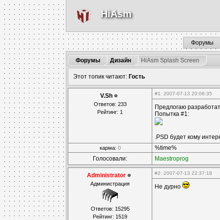
HiAsm
Форумы
Форумы
Дизайн
HiAsm Splash Screen
Этот топик читают:
Гость
#1
: 2007-07-13 20:06:35
V.Sh
Ответов: 233
Предлогаю разработат
Рейтинг: 1
Попытка #1:
.PSD будет кому интер
%time%
карма:
0
Голосовали:
Maestroprog
#2
: 2007-07-13 22:37:18
Administrator
Администрация
Не дурно
Ответов: 15295
Рейтинг: 1519