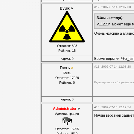
#12
: 2007-07-14 12:07:08
Byuik
Dilma писал(а):
V112.Sh, может еще 
Очень красиво а глав
Ответов: 893
Рейтинг: 18
Время верстки: %cr_t
карма:
0
#13
: 2007-07-14 12:08:28
Гость
Гость
Ответов: 17029
Рейтинг: 0
Редактировалось 19 раз(а), по
карма:
0
#14
: 2007-07-14 12:12:54
Administrator
Администрация
HiAsm версткой займе
Ответов: 15295
Рейтинг: 1519