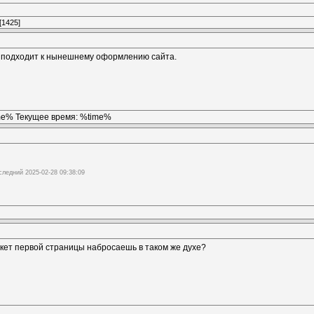
[1425]
 подходит к нынешнему оформлению сайта.
ime% Текущее время: %time%
следний 2025-02-28 09:38:09
акет первой страницы набросаешь в таком же духе?