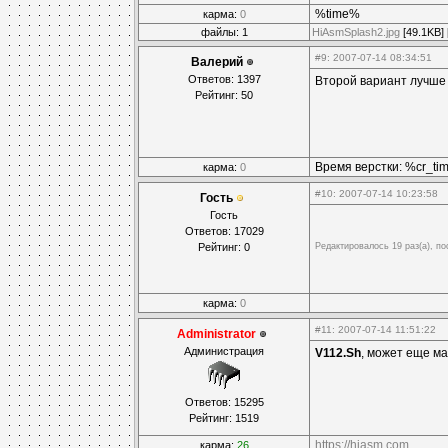
%time%
карма:
0
файлы: 1
HiAsmSplash2.jpg
[49.1KB] 
#9
: 2007-07-14 08:34:51
Валерий
Ответов: 1397
Второй вариант лучше
Рейтинг: 50
Время верстки: %cr_t
карма:
0
#10
: 2007-07-14 10:23:58
Гость
Гость
Ответов: 17029
Рейтинг: 0
Редактировалось 19 раз(а), по
карма:
0
#11
: 2007-07-14 11:51:22
Administrator
Администрация
V112.Sh
, может еще м
Ответов: 15295
Рейтинг: 1519
https://hiasm.com
карма:
26