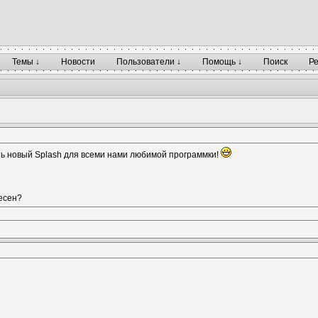
Темы ↓
Новости
Пользователи ↓
Помощь ↓
Поиск
Р
ь новый Splash для всеми нами любимой программки!
есен?