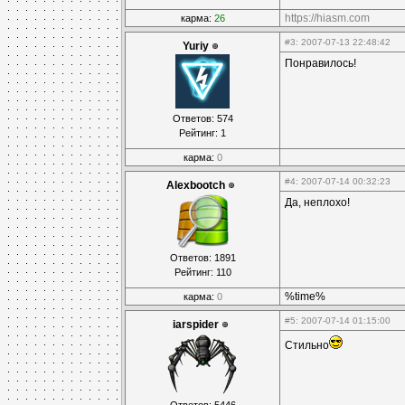
https://hiasm.com
карма:
26
#3
: 2007-07-13 22:48:42
Yuriy
Понравилось!
Ответов: 574
Рейтинг: 1
карма:
0
#4
: 2007-07-14 00:32:23
Alexbootch
Да, неплохо!
Ответов: 1891
Рейтинг: 110
%time%
карма:
0
#5
: 2007-07-14 01:15:00
iarspider
Стильно