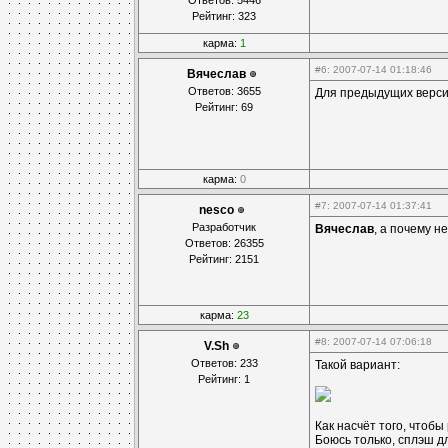
Ответов: 5446
Рейтинг: 323
карма:
1
#6
: 2007-07-14 01:18:46
Вячеслав
Ответов: 3655
Для предыдущих верси
Рейтинг: 69
карма:
0
#7
: 2007-07-14 01:37:41
nesco
Разработчик
Вячеслав
, а почему н
Ответов: 26355
Рейтинг: 2151
карма:
23
#8
: 2007-07-14 07:06:18
V.Sh
Ответов: 233
Такой вариант:
Рейтинг: 1
Как насчёт того, чтобы
Боюсь только, сплэш дл