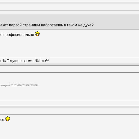
макет первой страницы набросаешь в таком же духе?
ное професионально
ime% Текущее время: %time%
следний 2025-02-28 09:38:09
тся