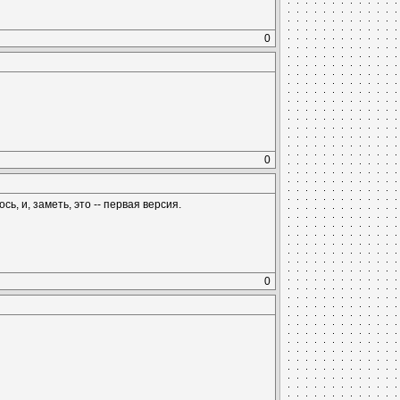
0
0
ь, и, заметь, это -- первая версия.
0