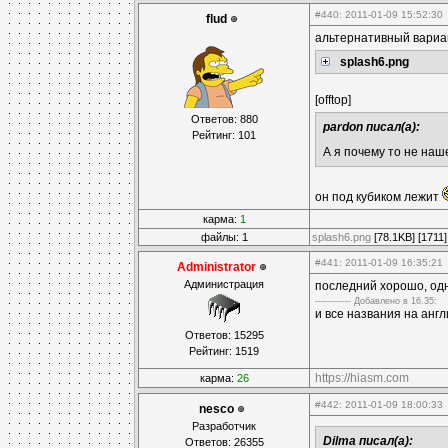
#440
: 2011-01-09 15:52:30
flud
альтернативный вариан
splash6.png
[offtop]
Ответов: 880
pardon писал(а):
Рейтинг: 101
А я почему то не наш
он под кубиком лежит
карма:
1
файлы: 1
splash6.png
[78.1KB] [1711]
#441
: 2011-01-09 16:35:21
Administrator
Администрация
последний хорошо, од
------------ Дoбавленo в 16.35:
и все названия на анг
Ответов: 15295
Рейтинг: 1519
https://hiasm.com
карма:
26
#442
: 2011-01-09 18:00:33
nesco
Разработчик
Dilma писал(а):
Ответов: 26355