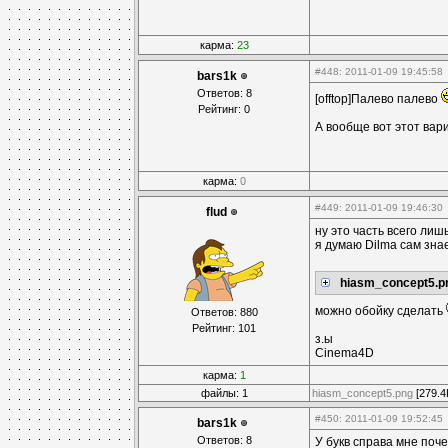
карма:
23
#448
: 2011-01-09 19:45:58
bars1k
Ответов: 8
[offtop]Палево палево
Рейтинг: 0
А вообще вот этот вар
карма:
0
#449
: 2011-01-09 19:46:30
flud
ну это часть всего лиш
я думаю Dilma сам зна
hiasm_concept5.p
можно обойку сделать
Ответов: 880
Рейтинг: 101
з.ы
Cinema4D
карма:
1
файлы: 1
hiasm_concept5.png
[279.4
#450
: 2011-01-09 19:52:45
bars1k
Ответов: 8
У букв справа мне поч