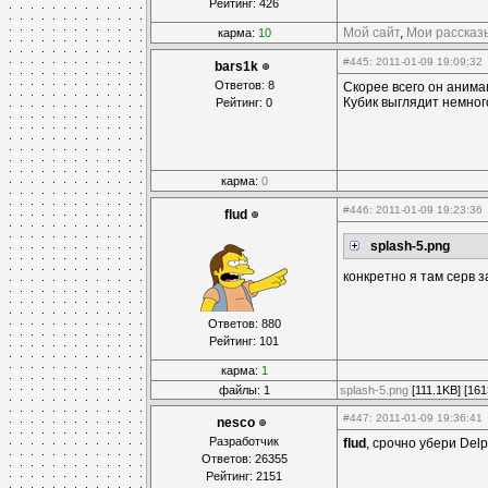
Рейтинг: 426
Мой сайт
,
Мои рассказ
карма:
10
#445
: 2011-01-09 19:09:32
bars1k
Ответов: 8
Скорее всего он анимац
Кубик выглядит немного
Рейтинг: 0
карма:
0
#446
: 2011-01-09 19:23:36
flud
splash-5.png
конкретно я там серв 
Ответов: 880
Рейтинг: 101
карма:
1
файлы: 1
splash-5.png
[111.1KB] [161
#447
: 2011-01-09 19:36:41
nesco
Разработчик
flud
, срочно убери Del
Ответов: 26355
Рейтинг: 2151