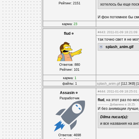
Рейтинг: 2151
хотелось бы еще пос
И фон потемнее бы смо
карма:
23
#443
: 2011-01-09 18:21:09
flud
так точно свет я не м
splash_anim.gif
Ответов: 880
Рейтинг: 101
карма:
1
файлы: 1
splash_anim.gif
[112.3KB] [
#444
: 2011-01-09 18:25:01
Assasin
Разработчик
flud
, на этот раз по-м
------------ Дoбавленo в 18.25:
И без анимации лучше
Dilma писал(а):
и все названия на ан
Ответов: 4698