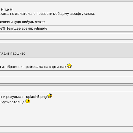
 H т.е HI
акая... т.е желательно привести к общему шрифту слова.
енести куда нибудь левее...
ime% Текущее время: %time%
глядит паршиво
ел изображения
petrocan
'а на картинках
ет и результат -
splash5.png
ки чуть потолще