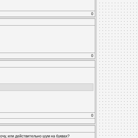
0
0
0
очу, или действительно шум на буквах?