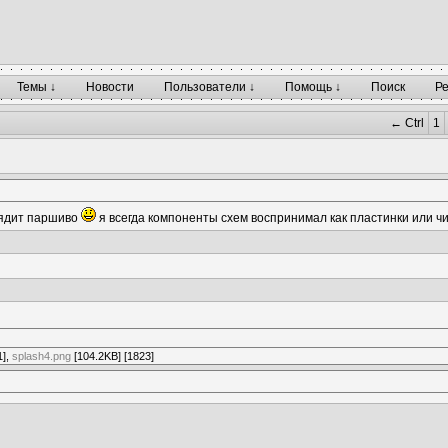
Темы ↓
Новости
Пользователи ↓
Помощь ↓
Поиск
Р
← Ctrl
1
лядит паршиво
я всегда компоненты схем воспринимал как пластинки или ч
1],
splash4.png
[104.2KB] [1823]