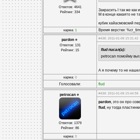
Ответов: 4641
Закрасить I так же как и
Рейтинг: 334
М в конце какаято не т
кубик хайасмовский пер
Время верстки: %cr_t
карма:
1
#438
: 2011-01-09 15:31:42
pardon
Ответов: 131
flud писал(а):
Рейтинг: 15
petrocan помойму вы
А я почему то не наш
карма:
0
Голосовали:
flud
#439
: 2011-01-09 15:44:56
petrocan
pardon
, это он про сов
flud
, ну тогда пластин
Ответов: 1379
Рейтинг: 86
карма:
0