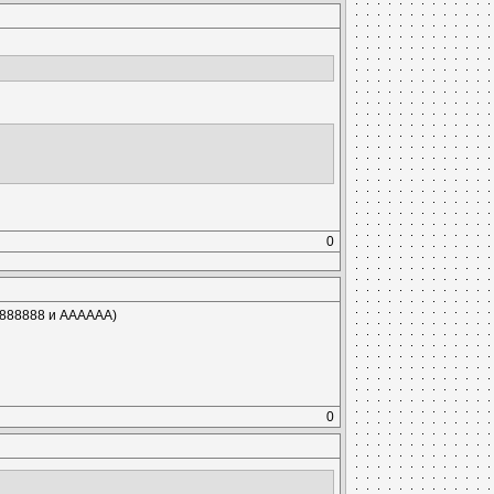
0
(888888 и AAAAAA)
0