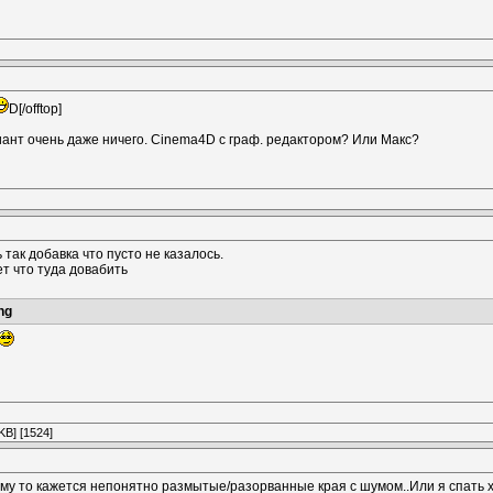
D[/offtop]
иант очень даже ничего. Cinema4D с граф. редактором? Или Макс?
ь так добавка что пусто не казалось.
ет что туда довабить
ng
KB] [1524]
ему то кажется непонятно размытые/разорванные края с шумом..Или я спать х