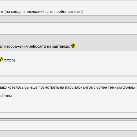
т (на сегодня последний, а то пробки вылетят)
ел изображения petrocan'а на картинках
[/offtop]
нако хотелось бы еще посмотреть на пару вариантов с более темным фоном 
лийском