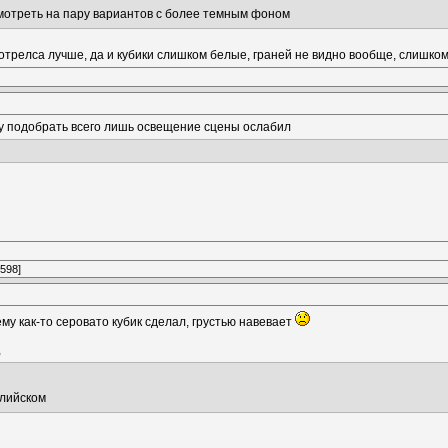
мотреть на пару вариантов с более темным фоном
трелса лучше, да и кубики слишком белые, граней не видно вообще, слишко
огу подобрать всего лишь освещение сцены ослабил
1598]
оему как-то серовато кубик сделал, грустью навевает
,
глийском