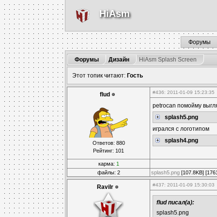
HiAsm
Форумы
Форумы
Дизайн
HiAsm Splash Screen
Этот топик читают:
Гость
#436
: 2011-01-09 15:23:35
flud
petrocan помойму выг
splash5.png
игрался с логотипом
splash4.png
Ответов: 880
Рейтинг: 101
карма:
1
файлы: 2
splash5.png
[107.8KB] [176
#437
: 2011-01-09 15:30:03
Ravilr
flud писал(а):
splash5.png