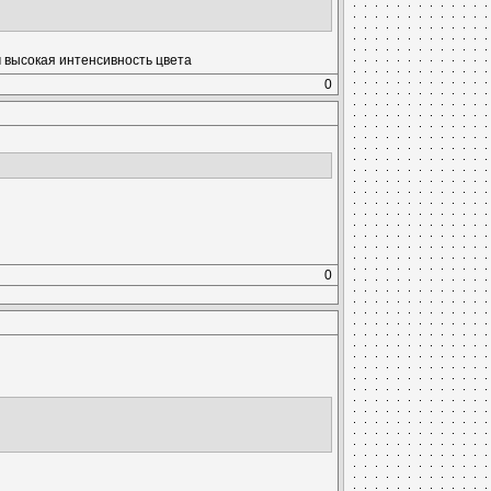
м высокая интенсивность цвета
0
0