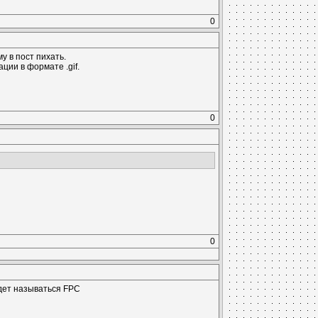
0
у в пост пихать.
ции в формате .gif.
0
0
удет называться FPC