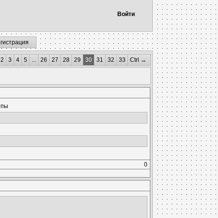
Войти
егистрация
2
3
4
5
...
26
27
28
29
30
31
32
33
Ctrl →
ипы
0