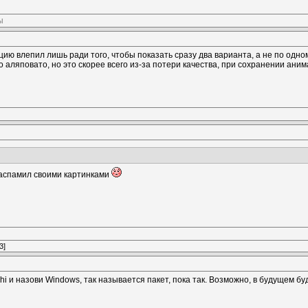
ы
ию влепил лишь ради того, чтобы показать сразу два варианта, а не по одном
 аляповато, но это скорее всего из-за потери качества, при сохранении анима
заспамил своими картинками
3]
phi и назови Windows, так называется пакет, пока так. Возможно, в будущем б