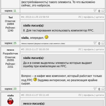
(востребованность) такого элемента. То что выложено
сейчас, это набросок.
карма:
11
0
#4
: 2013-11-26 23:58:53
ЛС
|
профиль
|
цитата
Tad
Ответов:
16884
sla8a писал(а):
Рейтинг:
8. Для тестирования использовать компилятор FPC.
1240
sla8a
, опередил.
карма:
25
0
Немного терпения! Дежурный экстрасенс скоро свяжется с Вами!
#5
: 2013-11-27 00:00:56
ЛС
|
профиль
|
цитата
nesco
Разработчик
Ответов:
sla8a писал(а):
26355
Да и в схеме выделены элементы которые выдают
Рейтинг:
ошибку при компиляции не FPC.
2151
Вопрос -- и нафиг мне компонент, который работает только
под FPC
Задумка интересная, но реализация крайне
сырая.
карма:
23
0
#6
: 2013-11-27 00:11:46
ЛС
|
профиль
|
цитата
sla8a
nesco писал(а):