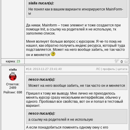
sla8a писал(а):
Не понял как в вашем варианте игнорируются MainForm-
ы
Да никак. Mainform -- тоже элемент и тоже создается при
помощи Init, а ссылку на родителей я не использую, тк
заполняю список.
Меня волнует больше вопрос с курсором. Я че-то пока не
нашел, как обратно получить индекс ресурса, который туда
подставляется. Может на него вообще забить, не так часто
он и меняется
карма:
23
0
#14
: 2013-11-27 23:41:40
ЛС
|
профиль
|
цитата
sla8a
nesco писал(а):
Ответов:
Может на него вообще забить, не так часто он и меняется
2489
Рейтинг: 698
Пришел к тому же выводу. Мне лично не приходилось
менять курсор сразу нескольким интерфейсам, обычно у
одного. Пробовал все свойства, вот он и попал в тестовый
вариант.
nesco писал(а):
а ссылку на родителей я не использую
А если понадобиться поменять одному окну с его