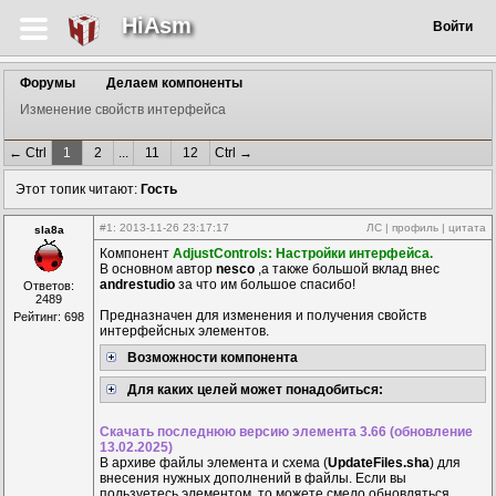
HiAsm
Войти
Форумы
Делаем компоненты
Изменение свойств интерфейса
← Ctrl
1
2
...
11
12
Ctrl →
Этот топик читают:
Гость
#1
: 2013-11-26 23:17:17
ЛС
|
профиль
|
цитата
sla8a
Компонент
AdjustControls: Настройки интерфейса.
В основном автор
nesco
,а также большой вклад внес
andrestudio
за что им большое спасибо!
Ответов:
2489
Предназначен для изменения и получения свойств
Рейтинг: 698
интерфейсных элементов.
Возможности компонента
Для каких целей может понадобиться:
Скачать последнюю версию элемента 3.66 (обновление
13.02.2025)
В архиве файлы элемента и схема (
UpdateFiles.sha
) для
внесения нужных дополнений в файлы. Если вы
пользуетесь элементом, то можете смело обновляться