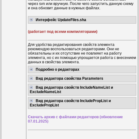
через svn или вручную. После чего запустить данную схему
и она обновит данные в нужных файлах.
Интерфейс UpdateFiles.sha
(работает под всеми компиляторами)
Для удобства редактирования свойств элемента
рекомендую воспользоваться редакторами. Они не
обязательны и их отсутствие не повлияет на работу
элемента, но с их помощью упрощается работа с внесением
данных в свойства элемента.
Подробно о редакторах
Вид редактора свойства Parameters
Вид редактора свойств IncludeNameList и
ExcludeNameList
Вид редактора свойств IncludePropList и
ExcludePropList
Скачать архив с файлами редакторов (обновление
07.01.2025)