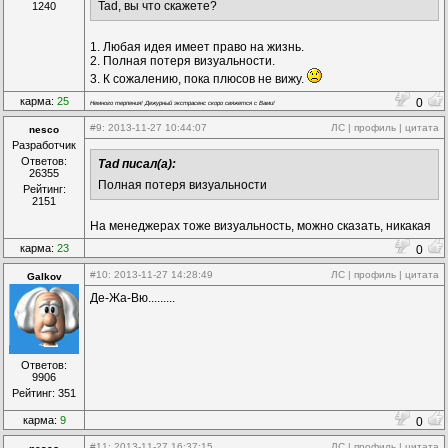
Tad, вы что скажете?
1240
1. Любая идея имеет право на жизнь.
2. Полная потеря визуальности.
3. К сожалению, пока плюсов не вижу.
карма:
25
0
Немного терпения! Дежурный экстрасенс скоро свяжется с Вами!
#9
: 2013-11-27 10:44:07
ЛС
|
профиль
|
цитата
nesco
Разработчик
Ответов:
Tad писал(а):
26355
Полная потеря визуальности
Рейтинг:
2151
На менеджерах тоже визуальность, можно сказать, никакая
карма:
23
0
#10
: 2013-11-27 14:28:49
ЛС
|
профиль
|
цитата
Galkov
Де-Жа-Вю.........
Ответов:
9906
Рейтинг: 351
карма:
9
0
#11
: 2013-11-27 16:37:15
ЛС
|
профиль
|
цитата