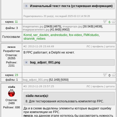
Изначальный текст поста (устаревшая информация)
Редактировалось 20 раз(а), последний 2025-02-13 14:59:28
карма:
11
6
imagenames.jpg
[29KB] [4875],
imageprops.jpg
[30.5KB] [4838],
файлы: 3
imageparameters.jpg
[41.6KB] [4902]
Konst
,
ser_davkin
,
andrestudio
,
fox-video
,
FMKstudio
,
Голосовали:
strannik_nebes
#2
: 2013-11-26 23:44:49
ЛС
|
профиль
|
цитата
nesco
Разработчик
В FPC работает, в Delphi не хочет.
Ответов:
26355
bug_adjust_001.png
Рейтинг:
2151
карма:
23
0
файлы: 1
bug_adjust_001.png
[52.1KB] [5050]
#3
: 2013-11-26 23:57:25
ЛС
|
профиль
|
цитата
sla8a
sla8a писал(а):
Ответов:
8. Для тестирования использовать компилятор FPC.
2489
Рейтинг: 698
Да и в схеме выделены элементы которые выдают ошибку
при компиляции не FPC.
nesco
, на данном этапе хотелось бы рассмотреть нужность