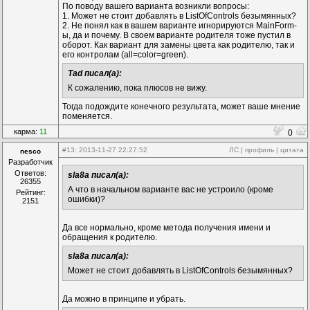
По поводу вашего варианта возникли вопросы:
1. Может не стоит добавлять в ListOfControls безымянных?
2. Не понял как в вашем варианте игнорируются MainForm-
ы, да и почему. В своем варианте родителя тоже пустил в
оборот. Как вариант для замены цвета как родителю, так и
его контролам (all=color=green).
Tad писал(а):
К сожалению, пока плюсов не вижу.
Тогда подождите конечного результата, может ваше мнение
поменяется.
карма:
11
0
#13
: 2013-11-27 22:27:52
ЛС
|
профиль
|
цитата
nesco
Разработчик
Ответов:
sla8a писал(а):
26355
А что в начальном варианте вас не устроило (кроме
Рейтинг:
ошибки)?
2151
Да все нормально, кроме метода получения имени и
обращения к родителю.
sla8a писал(а):
Может не стоит добавлять в ListOfControls безымянных?
Да можно в принципе и убрать.