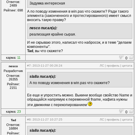
Ответов:
Задумка интересная
2489
Рейтинг: 698
А по поводу изменения в win.pas что скажите? Ради такого
элемента (законченного и протестированного) имеет смысл
вносить такую правку?
nesco писал(а):
реализация крайне сырая.
И не скрываю этого, написал что набросок, и в теме "делаем
компоненты".
Tad
, вы что скажете?
карма:
11
0
#7
: 2013-11-27 00:26:24
ЛС
|
профиль
|
цитата
nesco
Разработчик
Ответов:
sla8a писал(а):
26355
А по поводу изменения в win.pas что скажите?
Рейтинг:
2151
Ее еще и упростить можно. Выкини вообще свойство Namе и
обращайся напрямую к переменной fname, нафига нужны
эти движняки с перекопированием
карма:
23
0
#8
: 2013-11-27 10:27:25
ЛС
|
профиль
|
цитата
Tad
Ответов:
16884
sla8a писал(а):
Рейтинг: