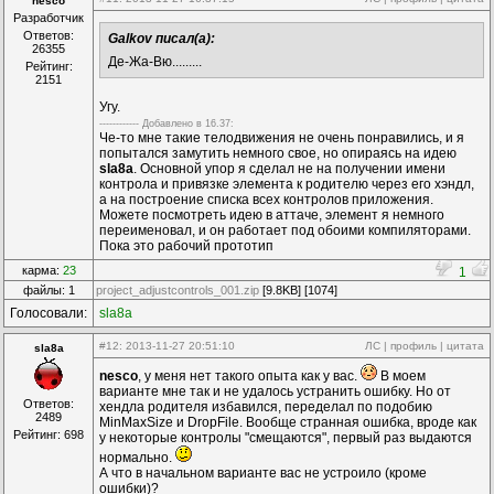
nesco
Разработчик
Ответов:
Galkov писал(а):
26355
Де-Жа-Вю.........
Рейтинг:
2151
Угу.
------------ Дoбавленo в 16.37:
Че-то мне такие телодвижения не очень понравились, и я
попытался замутить немного свое, но опираясь на идею
sla8a
. Основной упор я сделал не на получении имени
контрола и привязке элемента к родителю через его хэндл,
а на построение списка всех контролов приложения.
Можете посмотреть идею в аттаче, элемент я немного
переименовал, и он работает под обоими компиляторами.
Пока это рабочий прототип
карма:
23
1
файлы: 1
project_adjustcontrols_001.zip
[9.8KB] [1074]
Голосовали:
sla8a
#12
: 2013-11-27 20:51:10
ЛС
|
профиль
|
цитата
sla8a
nesco
, у меня нет такого опыта как у вас.
В моем
варианте мне так и не удалось устранить ошибку. Но от
Ответов:
хендла родителя избавился, переделал по подобию
2489
MinMaxSize и DropFile. Вообще странная ошибка, вроде как
Рейтинг: 698
у некоторые контролы "смещаются", первый раз выдаются
нормально.
А что в начальном варианте вас не устроило (кроме
ошибки)?