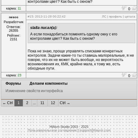
контролами цвет? Как быть с окном?
карма:
11
0
#15
: 2013-11-28 00:22:42
ЛС
|
профиль
|
цитата
nesco
Разработчик
Ответов:
sla8a писал(а):
26355
А если понадобиться поменять одному окну с его
Рейтинг:
контролами цвет? Как быть с окном?
2151
Пока не знаю, проще управлять списками конкретных
контролов. Задачи какие-то ты ставишь малореальные, я не
говорю, что их не может быть вообще, но вероятность
возникновения их, КМК, крайне мала, к тому же, есть
обходные пути.
карма:
23
0
Форумы
Делаем компоненты
Изменение свойств интерфейса
← Ctrl
1
2
...
11
12
Ctrl →
HiAsm Studio 2003 - 2025
Пользовательское соглашение
|
support@hiasm.com