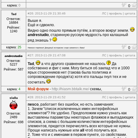
карма:
0
0
#26
: 2013-11-29 21:30:46
ЛС
|
профиль
|
цитата
Tad
Ответов:
Выше я.
16884
Ещё и сдвоило.
Рейтинг:
Видно одно пошло прямым путём, а второе вокруг земли.
1240
andrestudio
, старинную русскую мудрость про калашный
ряд знаешь ?
карма:
25
0
Немного терпения! Дежурный экстрасенс скоро свяжется с Вами!
#27
: 2013-11-29 21:47:08
ЛС
|
профиль
|
цитата
andrestudio
Ответов:
Tad
,
а что другого сравнения не нашлось
Да
5227
собственно и фиг с ним. Могу биться об заклад что и 1000
Рейтинг: 587
ярых сторонников нет (такова была политика и
сопровождение продукта) хотя кто пальцы гнул тех и не
сосчитать
Мой форум
-
http://hiasm.bbtalk.me/
схемы,
карма:
4
0
компоненты...
#28
: 2013-11-29 23:41:52
ЛС
|
профиль
|
цитата
sla8a
nesco
, работает без ошибок, но есть замечания:
1. Зачем "список исключенных имен интерфейсных
элементов"? Не удобно. Предположим нужно узнать как
Ответов:
2489
выставлены параметры некоторых флажков и выпадающих
списков, а схема с большим количеством интерфейсных
Рейтинг: 698
элементов, придется перечислять всех которые не нужны.
Проще написать нужные или
all
чтоб получить все.
2. Тоже что и с именами в первом пункте, со свойствами.