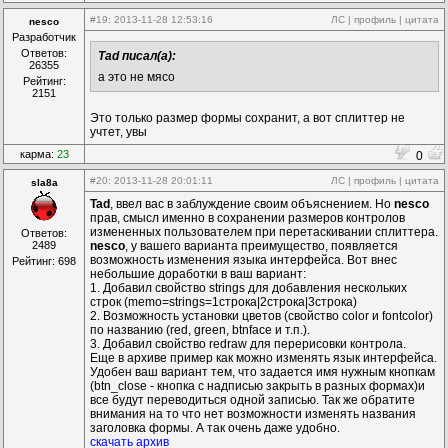
   Left=35

   Top=105

#19
: 2013-11-28 12:53:16
ЛС
|
профиль
|
цитата
nesco
   Width=553

Разработчик
   Height=377

Ответов:
Tad писал(а):
   SavePosName=
"MyProject.iniForm2"
26355
  }

а это не мясо
Рейтинг:
Add
(Memo,7149315,378,133)

2151
  {

   Width=310

Это только размер формы сохранит, а вот сплиттер не
   Height=350

учтет, увы
   Align=1

карма:
23
0
  }

Add
(ChildPanelEx,1134722,462,133)

#20
: 2013-11-28 20:01:11
ЛС
|
профиль
|
цитата
sla8a
  {

  }

Tad
, ввел вас в заблуждение своим объяснением. Но
nesco
  BEGIN_SDK

прав, смысл именно в сохранении размеров контролов
Add
(EditMultiEx,2610777,21,21)

измененных пользователем при перетаскивании сплиттера.
Ответов:
    {

2489
nesco
, у вашего варианта преимущество, появляется
     Width=398

возможность изменения языка интерфейса. Вот внес
Рейтинг: 698
     Height=319

небольшие доработки в ваш вариант:
    }

1. Добавил свойство strings для добавления нескольких
Add
(Panel,7362733,35,105)

строк (memo=strings=1строка|2строка|3строка)
    {

2. Возможность установки цветов (свойство color и fontcolor)
     Left=320

по названию (red, green, btnface и т.п.).
     Width=225

3. Добавил свойство redraw для перерисовки контрола.
     Height=350

Еще в архиве пример как можно изменять язык интерфейса.
     Align=5

Удобен ваш вариант тем, что задается имя нужным кнопкам
    }

(btn_close - кнопка с надписью закрыть в разных формах)и
Add
(MTStrTbl,9214632,294,84)

все будут переводиться одной записью. Так же обратите
    {

внимания на то что нет возможности изменять названия
     Left=2

заголовка формы. А так очень даже удобно.
     Top=2

скачать архив