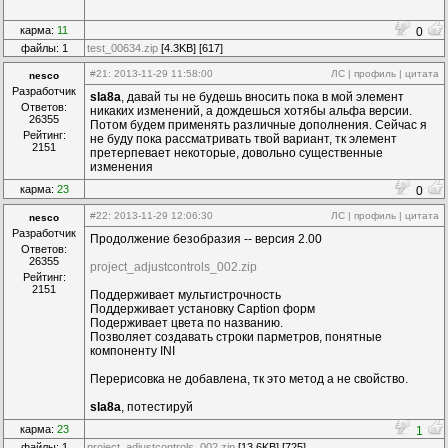
     Width=221

     Height=135

карма:
11
     Align=2

0
     Columns=
#1:1|1:2|1:3|
файлы: 1
test_00634.zip
[4.3KB] [617]
    }

Add
(Splitter,16079114,294,154)

#21
: 2013-11-29 11:58:00
ЛС
|
профиль
|
цитата
nesco
    {

Разработчик
sla8a
, давай ты не будешь вносить пока в мой элемент
     Left=2

Ответов:
никаких изменений, а дождешься хотябы альфа версии.
     Top=137

26355
Потом будем применять различные дополнения. Сейчас я
     Width=221

Рейтинг:
не буду пока рассматривать твой вариант, тк элемент
     Height=13

2151
претерпевает некоторые, довольно существенные
     Align=2

изменения
    }

Add
(ListBox,3147658,273,217)

карма:
23
0
    {

     Left=2

#22
: 2013-11-29 12:06:30
ЛС
|
профиль
|
цитата
nesco
     Top=150

Разработчик
Продолжение безобразия -- версия 2.00
     Width=221

Ответов:
     Height=198

26355
project_adjustcontrols_002.zip
     Align=5

Рейтинг:
    }

2151
Поддерживает мультистрочность
  END_SDK

Поддерживает установку Caption форм
Add
(Splitter,11605168,420,133)

Подерживает цвета по названию.
  {

Позволяет создавать строки парметров, понятные
   Left=310

компоненту INI
   Width=10

   Height=273

Перерисовка не добавлена, тк это метод а не свойство.
   Align=1

  }

sla8a
, потестируй
END_SDK

карма:
23
1
файлы: 1
project_adjustcontrols_002.zip
[13.6KB] [725]