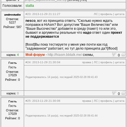
Голосовали:
sla8a
#23
: 2013-11-29 21:11:27
ЛС
|
профиль
|
цитата
andrestudio
Ответов:
nesco
, вот из принципа ответь: "Сколько нужно ждать
5227
поправок в HiAsm? Вот допустим "Ваше Величество" или
Рейтинг: 587
"Ваше Высочество" добавите в среду (пакет) то или это,
бывают и аргументы реальные что
надо
ответ один
проект
не поддерживается
[flood]Вы пока тестируете у меня уже почти как год
"задуманное" работает, но тут дело принципа да?[/flood]
Мой форум
-
http://hiasm.bbtalk.me/
схемы,
карма:
4
0
компоненты...
#24
: 2013-11-29 21:30:04
правка
|
ЛС
|
профиль
|
цитата
Гость
Гость
Ответов:
17029
Редактировалось 14 раз(а), последний 2025-02-28 09:41:43
Рейтинг: 0
карма:
0
0
#25
: 2013-11-29 21:30:06
правка
|
ЛС
|
профиль
|
цитата
Гость
Гость
Ответов:
17029
Редактировалось 14 раз(а), последний 2025-02-28 09:41:44
Рейтинг: 0