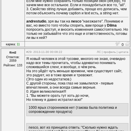
Если мне нужно сохранить только позиции окон (left,top), то
зачем мне все остальное. Если и понадобиться все то, "all".
3. Свойство string лучше добавить, проще его дописать, чем
потом объяснять почему caption и text есть, а string нет.
andrestudio
, зря вы так на
nesco
"наезжаете". Понимаю и
вас, но вместо того чтобы спорить, вам проще у
Dilma
попросить доступ, и вносить изменения самостоятельно. Но
только не забывайте что это еще и ответственность, готовы
ли вы к ней?
карма:
11
0
#29
: 2013-11-30 00:08:22
ЛС
|
профиль
|
цитата
flint2
Ответов:
Я новый человек в этой тусовке, многого не знаю, очевидно
2059
надо все темы прочитать, чтобы адекватно понимать
Рейтинг: 133
сложившийся сленг, и вообще, о чём речь.
На это уйдёт чуть меньше времени, чем существует сайт,
это радует, но в тоже время и тревожит.
(Это один из недостатков.)
С другой стороны, пока глаз не замылился - первые
впечатления, а они всегда самые верные.
0. Идея великолепная!!!
1. "Вы можете орать тут хоть до ночи,
Но пленку я давно истратил всю!"
1000 ярых сторонников нет (такова была политика и
сопровождение продукта)
nesco, вот из принципа ответь: "Сколько нужно ждать