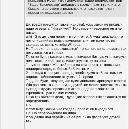
поправок в HiAsm? Вот допустим "Ваше Величество" или
"Ваше Высочество" добавите в среду (пакет) то или это,
бывают и аргументы реальные что надо ответ один
проект не поддерживается
Да, всегда найдутся такие (идиоты), кому закон не писан, и
надо отвечать, "Читай wiki" . Но самое интересное он и не
писан.
wiki - Это детский лепет, - и то, что-то. А куда гараздей, что
нет описаний на новые компоненты и тем паче что нет
стандарта, взять хотябы Win.pas.
Но "проект не поддерживается", тогда чего копья ломать, так
потусоваться и только.
Пока не будет системы, можно камаров бить до утра каждую
ночь, нежели поставить маскитную сетку на окна.
1. нужно ввести Жосткий ценз на компоненты - описание,
поддержа определённых библиотек, и т.д.
2. но тогда в первую очередь, необходимо в обязательном
порядке, обновление актуальной версии.
Тогда не будет казусов, что один дополнил дремучую версию
Win.pas, чем то хорошим, и другой, не мение замечательным
туже дремучую версию, а в итоге, надо пользователю
скрещивать ужа с ежом самому.
Пока так обстоят дела, - дурацкие вопросы не закончатся по
определению.
P.S.
В том виде, каким был создаан проект, он выродился.
Но. Но перерождение на лицо.
И уж давно над перейти на delphi 7 - на дворе уже другой
век.