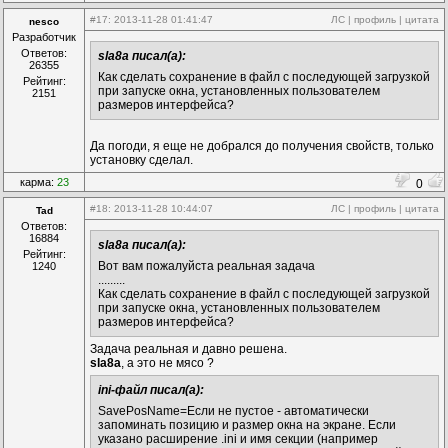
#17
: 2013-11-28 01:41:47
ЛС
|
профиль
|
цитата
nesco
Разработчик
Ответов:
sla8a писал(а):
26355
Как сделать сохранение в файл с последующей загрузкой
Рейтинг:
при запуске окна, установленных пользователем
2151
размеров интерфейса?
Да погоди, я еще не добрался до получения свойств, только
установку сделал.
карма:
23
0
#18
: 2013-11-28 10:44:07
ЛС
|
профиль
|
цитата
Tad
Ответов:
16884
sla8a писал(а):
Рейтинг:
Вот вам пожалуйста реальная задача
1240
.........
Как сделать сохранение в файл с последующей загрузкой
при запуске окна, установленных пользователем
размеров интерфейса?
Задача реальная и давно решена.
sla8a
, а это не мясо ?
ini-файл писал(а):
SavePosName=Если не пустое - автоматически
запоминать позицию и размер окна на экране. Если
указано расширение .ini и имя секции (например