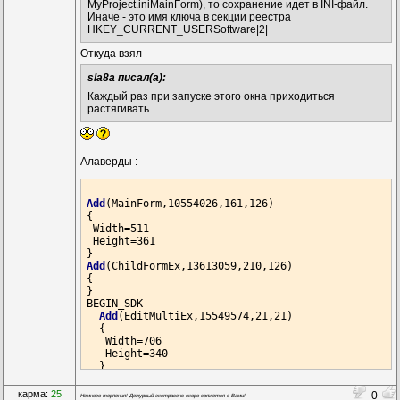
MyProject.iniMainForm), то сохранение идет в INI-файл.
Иначе - это имя ключа в секции реестра
HKEY_CURRENT_USERSoftware|2|
Откуда взял
sla8a писал(а):
Каждый раз при запуске этого окна приходиться
растягивать.
Алаверды :
Add
(MainForm,10554026,161,126)

{

 Width=511

 Height=361

Add
(ChildFormEx,13613059,210,126)

{

}

BEGIN_SDK

Add
(EditMultiEx,15549574,21,21)

  {

   Width=706

   Height=340

  }

Add
(MainForm,2178269,154,98)

  {

карма:
25
0
Немного терпения! Дежурный экстрасенс скоро свяжется с Вами!