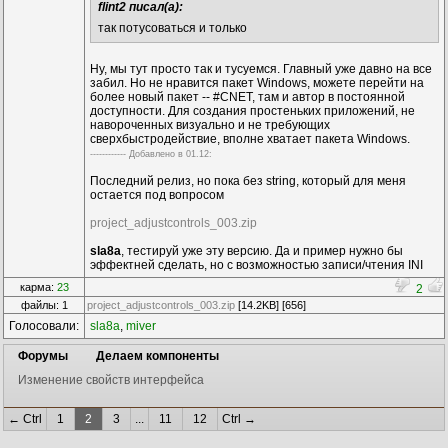
flint2 писал(а):
так потусоваться и только
Ну, мы тут просто так и тусуемся. Главный уже давно на все
забил. Но не нравится пакет Windows, можете перейти на
более новый пакет -- #CNET, там и автор в постоянной
доступности. Для создания простеньких приложений, не
навороченных визуально и не требующих
сверхбыстродействие, вполне хватает пакета Windows.
------------ Дoбавленo в 01.12:
Последний релиз, но пока без string, который для меня
остается под вопросом
project_adjustcontrols_003.zip
sla8a
, тестируй уже эту версию. Да и пример нужно бы
эффектней сделать, но с возможностью записи/чтения INI
карма:
23
2
файлы: 1
project_adjustcontrols_003.zip
[14.2KB] [656]
Голосовали:
sla8a
,
miver
Форумы
Делаем компоненты
Изменение свойств интерфейса
← Ctrl
1
2
3
...
11
12
Ctrl →