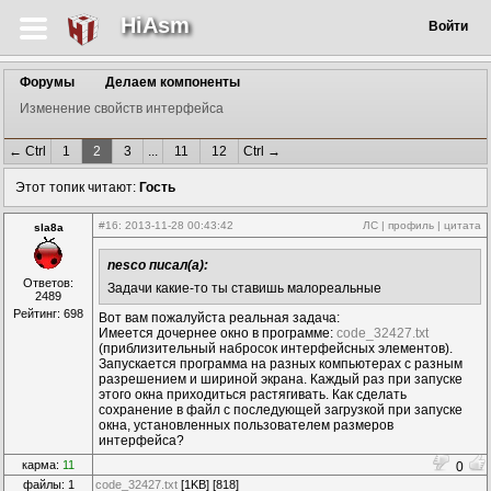
HiAsm
Войти
Форумы
Делаем компоненты
Изменение свойств интерфейса
← Ctrl
1
2
3
...
11
12
Ctrl →
Этот топик читают:
Гость
#16
: 2013-11-28 00:43:42
ЛС
|
профиль
|
цитата
sla8a
nesco писал(а):
Ответов:
Задачи какие-то ты ставишь малореальные
2489
Рейтинг: 698
Вот вам пожалуйста реальная задача:
Имеется дочернее окно в программе:
code_32427.txt
(приблизительный набросок интерфейсных элементов).
Запускается программа на разных компьютерах с разным
разрешением и шириной экрана. Каждый раз при запуске
этого окна приходиться растягивать. Как сделать
сохранение в файл с последующей загрузкой при запуске
окна, установленных пользователем размеров
интерфейса?
карма:
11
0
файлы: 1
code_32427.txt
[1KB] [818]