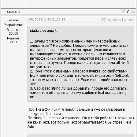
карма:
6
0
#30
: 2013-11-30 01:12:28
ЛС
|
профиль
|
цитата
nesco
Разработчик
Ответов:
sla8a писал(а):
26355
Рейтинг:
1. Зачем "список исключенных имен интерфейсных
2151
элементов"? Не удобно. Предположим нужно узнать как
выставлены параметры некоторых флажков и
выпадающих списков, а схема с большим количеством
интерфейсных элементов, придется перечислять всех
которые не нужны. Проще написать нужные или all чтоб
получить все.
2. Тоже что и с именами в первом пункте, со свойствами.
Если мне нужно сохранить только позиции окон (left,top),
то зачем мне все остальное. Если и понадобиться все то,
"all".
3. Свойство string лучше добавить, проще его дописать,
чем потом объяснять почему caption и text есть, а string
нет.
Про 1-й и 2-й пункт я понял раньше и уже реализовал в
следующей версии.
По string я не совсем согласен. Он у тебя работает точно так
же как и Text, вот только Text отрабатывается быстрее, чем
Add