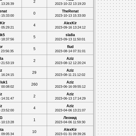
2
 13:26:39
2023-10-22 13:19:20
enat
TheRenat
0
 15:33:00
2023-10-13 15:33:00
Kir
AlexKir
4
 05:29:21
2023-09-16 13:24:12
ik5
sla8a
5
 18:37:56
2023-09-13 11:50:01
or
flud
5
 23:56:35
2023-08-14 07:31:01
8a
Aziz
2
 21:53:19
2023-08-12 12:20:24
iz
Aziz
29
 16:24:15
2023-08-11 21:12:02
luk1
Aziz
260
 00:08:02
2023-06-16 09:55:12
iz
Aziz
2
 14:31:47
2023-06-13 17:14:29
iz
Aziz
4
 23:52:00
2023-04-06 13:21:07
G
Леонид
1
 10:13:28
2023-04-06 11:59:30
ta
AlexKir
10
 09:05:34
2023-01-31 09:39:26