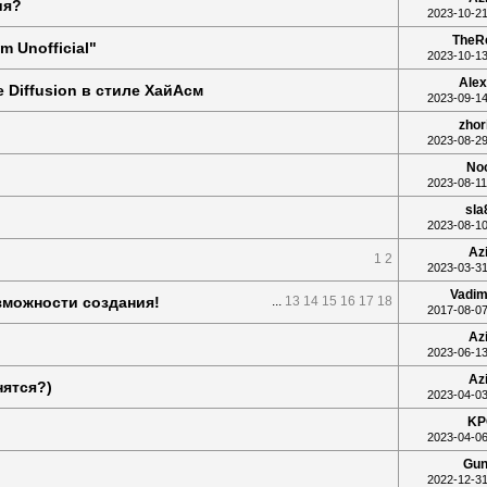
ия?
2023-10-21
TheR
 Unofficial"
2023-10-13
Alex
 Diffusion в стиле ХайАсм
2023-09-14
zhor
2023-08-29
No
2023-08-11
sla
2023-08-10
Az
1
2
2023-03-31
Vadim
зможности создания!
...
13
14
15
16
17
18
2017-08-07
Az
2023-06-13
Az
нятся?)
2023-04-03
KP
2023-04-06
Gun
2022-12-31