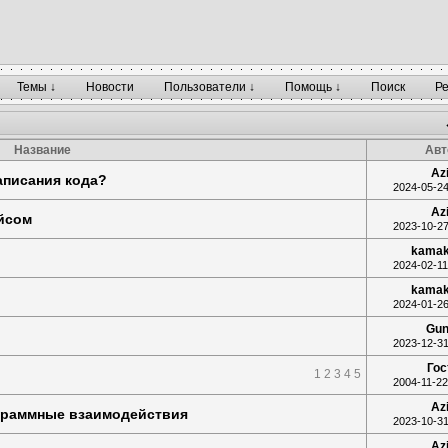
Темы ↓
Новости
Пользователи ↓
Помощь ↓
Поиск
Р
Название
Авт
Az
написания кода?
2024-05-24
Az
йсом
2023-10-27
kama
2024-02-11
kama
2024-01-26
Gun
2023-12-31
Гос
1
2
3
4
5
2004-11-22
Az
граммные взаимодействия
2023-10-31
Az