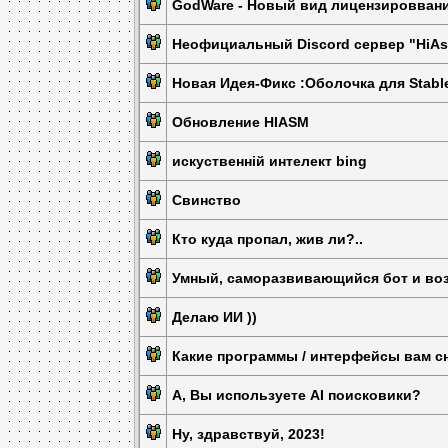
GodWare - Новый вид лицензировван
Неофициальный Discord сервер "HiAsm
Новая Идея-Фикс :Оболочка для Stable
Обновление HIASM
искуственній интелект bing
Свинство
Кто куда пропал, жив ли?..
Умный, саморазвивающийся бот и во
Делаю ИИ ))
Какие программы / интерфейсы вам с
А, Вы используете AI поисковики?
Ну, здравствуй, 2023!