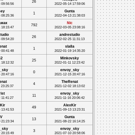
26
 09:56:56
2022-05-14 17:59:06
sey
Gunta
1
 08:25:36
2022-04-13 21:38:03
амак
Nic
792
 18:15:47
2022-03-05 23:08:16
tudio
andrestudio
26
 09:54:20
2022-02-25 11:31:13
enat
sla8a
1
 00:41:48
2022-01-19 14:35:20
42
Minkovsky
25
 18:12:32
2022-01-11 12:23:42
_sky
envoy_sky
0
 20:47:16
2021-12-15 20:47:16
enat
TheRenat
4
 23:25:37
2021-12-02 18:13:02
rist
envoy_sky
11
 11:41:27
2021-11-16 20:06:42
Kir
AlexKir
49
 13:41:53
2021-09-13 13:23:31
V
Gunta
13
 21:23:34
2021-08-22 16:14:25
_sky
envoy_sky
3
 20:15:49
2021-07-10 20:58:06