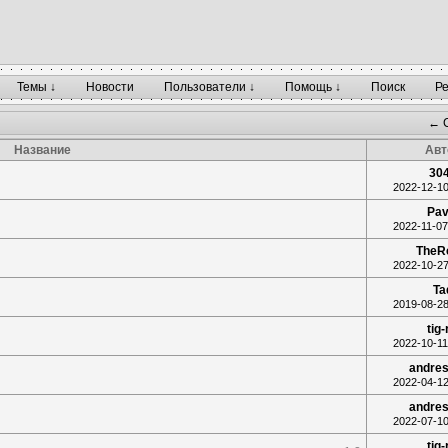
Темы ↓
Новости
Пользователи ↓
Помощь ↓
Поиск
Р
← C
Название
Авт
30
2022-12-10
Pav
2022-11-07
TheR
2022-10-27
Ta
2019-08-28
tig-
2022-10-11
andres
2022-04-12
andres
2022-07-10
tig-