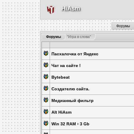
HiAsm
Форумы
Форумы
"Игра в слова"
Пасхалочка от Яндекс
Чат на сайте !
Bytebeat
Создателю сайта.
Медианный фильтр
Alt HiAsm
Win 32 RAM › 3 Gb