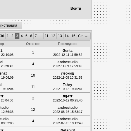
Войти
егистрация
trl
1
2
3
4
5
6
7
...
11
12
13
14
15
Ctrl →
ор
Ответов
Последнее
42
Gunta
1
 22:10:03
2022-12-11 11:59:32
el
andrestudio
4
 23:28:43
2022-11-09 17:59:16
enat
Леонид
10
 19:06:09
2022-11-08 10:31:55
d
Tshry
11
 19:00:04
2022-10-13 19:45:41
rrr
tig-rrr
2
 23:04:30
2022-10-12 00:25:45
tudio
andrestudio
12
 12:56:36
2022-08-16 15:53:17
tudio
andrestudio
4
 09:32:06
2022-07-13 19:12:49
rrr
Netspirit