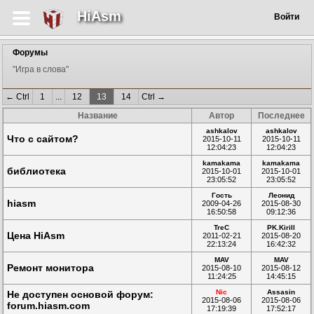
HiAsm
Войти
Форумы
"Игра в слова"
← Ctrl
1
...
12
13
14
Ctrl →
Название
Автор
Последнее
ashkalov
ashkalov
Что с сайтом?
2015-10-11
2015-10-11
12:04:23
12:04:23
kamakama
kamakama
библиотека
2015-10-01
2015-10-01
23:05:52
23:05:52
Гость
Леонид
hiasm
2009-04-26
2015-08-30
16:50:58
09:12:36
TreC
PK.Kirill
Цена HiAsm
2011-02-21
2015-08-20
22:13:24
16:42:32
MAV
MAV
Ремонт монитора
2015-08-10
2015-08-12
11:24:25
14:45:15
Nic
Assasin
Не доступен основой форум:
2015-08-06
2015-08-06
forum.hiasm.com
17:19:39
17:52:17