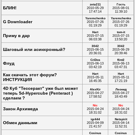
zeta211
Гость
БЛИН!
2010-05-29
2015-08-01
17:47:14
11:39:10
Yaremchenko
Yaremchenko
G Downloader
2015-07-26
2015-07-26
01:19:29
01:19:29
Hart
tom-it
Приму в дар
2015-07-15
2015-07-15
06:03:38
13:50:20
3042
3042
Шаговый или асинхронный?
2015-06-15
2015-06-29
20:36:01
20:39:46
CriDos
flint2
Флуд
2015-06-13
2015-06-13
03:42:19
03:47:31
Hart
Hart
Как скачать этот форум?
2015-05-11
2015-05-11
ИНСТРУКЦИЯ
16:45:35
17:21:19
4D Куб "Тессеракт" уже был может
AlexKir
Леонид
теперь 5d-Hypercube (Penteract )
2015-04-27
2015-04-27
17:58:52
18:43:49
сделаем ?
Nic
Nic
Закон Архимеда
2015-04-24
2015-04-24
18:31:02
18:31:02
igr444
Netspirit
Обмен данными
2015-04-09
2015-04-14
21:41:57
11:52:31
Cosinus
Cosinus